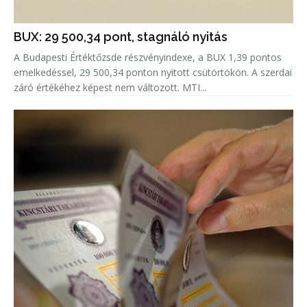
BUX: 29 500,34 pont, stagnáló nyitás
A Budapesti Értéktőzsde részvényindexe, a BUX 1,39 pontos
emelkedéssel, 29 500,34 ponton nyitott csütörtökön. A szerdai
záró értékéhez képest nem változott. MTI...