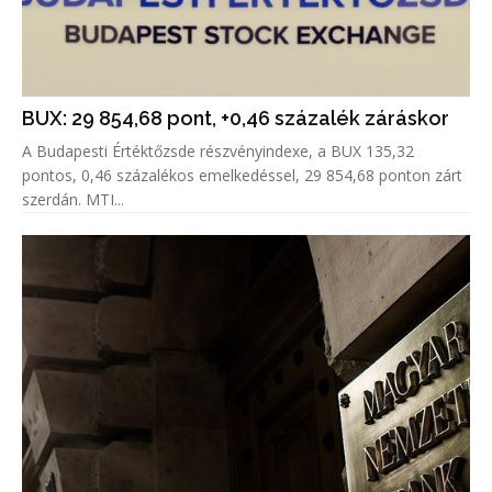
BUX: 29 854,68 pont, +0,46 százalék záráskor
A Budapesti Értéktőzsde részvényindexe, a BUX 135,32
pontos, 0,46 százalékos emelkedéssel, 29 854,68 ponton zárt
szerdán. MTI...