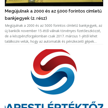
Megújulnak a 2000 és az 5000 forintos címletű
bankjegyek (2. rész)
Megújulnak a 2000 és az 5000 forintos címletű bankjegyek, az
új bankók november 15-étől válnak törvényes fizetőeszközzé,
de a készpénzforgalomban csak 2017. március 1-jétől lehet
találkozni velük, hogy az automaták és pénzkezelő gépek
kezelői felkészülhessenek - jelentette be Gerhardt Ferenc, a
Magy