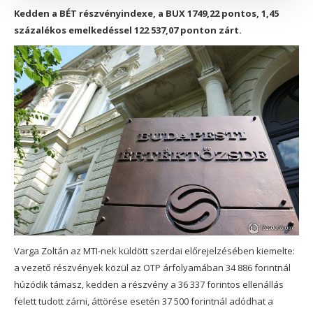
Kedden a BÉT részvényindexe, a BUX 1749,22 pontos, 1,45
százalékos emelkedéssel 122 537,07 ponton zárt.
Varga Zoltán az MTI-nek küldött szerdai előrejelzésében kiemelte:
a vezető részvények közül az OTP árfolyamában 34 886 forintnál
húzódik támasz, kedden a részvény a 36 337 forintos ellenállás
felett tudott zárni, áttörése esetén 37 500 forintnál adódhat a