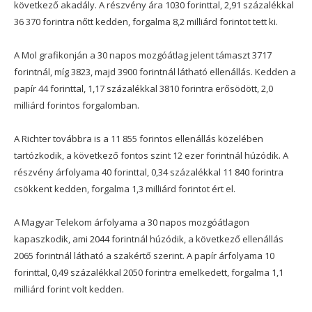
következő akadály. A részvény ára 1030 forinttal, 2,91 százalékkal
36 370 forintra nőtt kedden, forgalma 8,2 milliárd forintot tett ki.
A Mol grafikonján a 30 napos mozgóátlag jelent támaszt 3717
forintnál, míg 3823, majd 3900 forintnál látható ellenállás. Kedden a
papír 44 forinttal, 1,17 százalékkal 3810 forintra erősödött, 2,0
milliárd forintos forgalomban.
A Richter továbbra is a 11 855 forintos ellenállás közelében
tartózkodik, a következő fontos szint 12 ezer forintnál húzódik. A
részvény árfolyama 40 forinttal, 0,34 százalékkal 11 840 forintra
csökkent kedden, forgalma 1,3 milliárd forintot ért el.
A Magyar Telekom árfolyama a 30 napos mozgóátlagon
kapaszkodik, ami 2044 forintnál húzódik, a következő ellenállás
2065 forintnál látható a szakértő szerint. A papír árfolyama 10
forinttal, 0,49 százalékkal 2050 forintra emelkedett, forgalma 1,1
milliárd forint volt kedden.