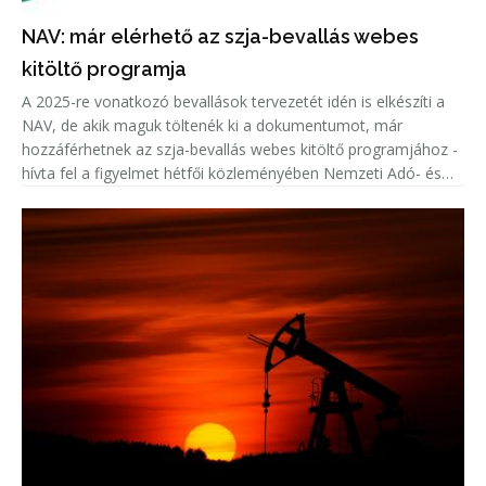
NAV: már elérhető az szja-bevallás webes
kitöltő programja
A 2025-re vonatkozó bevallások tervezetét idén is elkészíti a
NAV, de akik maguk töltenék ki a dokumentumot, már
hozzáférhetnek az szja-bevallás webes kitöltő programjához -
hívta fel a figyelmet hétfői közleményében Nemzeti Adó- és
Vámhivatal (NAV).