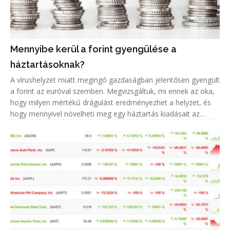
Mennyibe kerül a forint gyengülése a
háztartásoknak?
A vírushelyzet miatt megingó gazdaságban jelentősen gyengült
a forint az euróval szemben. Megvizsgáltuk, mi ennek az oka,
hogy milyen mértékű drágulást eredményezhet a helyzet, és
hogy mennyivel növelheti meg egy háztartás kiadásait az
euróárfolyam emelkedéséből adódó árnövekedés.