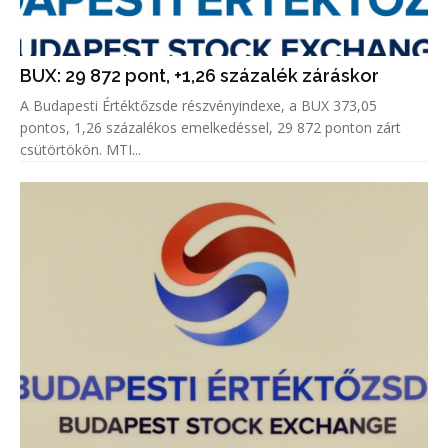
BUX: 29 872 pont, +1,26 százalék záráskor
A Budapesti Értéktőzsde részvényindexe, a BUX 373,05
pontos, 1,26 százalékos emelkedéssel, 29 872 ponton zárt
csütörtökön. MTI...