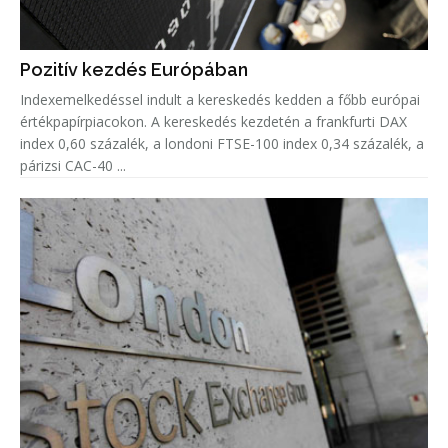
Pozitív kezdés Európában
Indexemelkedéssel indult a kereskedés kedden a főbb európai
értékpapírpiacokon. A kereskedés kezdetén a frankfurti DAX
index 0,60 százalék, a londoni FTSE-100 index 0,34 százalék, a
párizsi CAC-40 ...