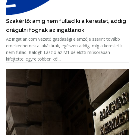
Szakértő: amíg nem fullad ki a kereslet, addig
drágulni fognak az ingatlanok
Az ingatlan.com vezető gazdasági elemzője szerint tovább
emelkedhetnek a lakásárak, egészen addig, míg a kereslet ki
nem fullad. Balogh László az M1 délelőtti műsorában
kifejtette: egyre többen köl...