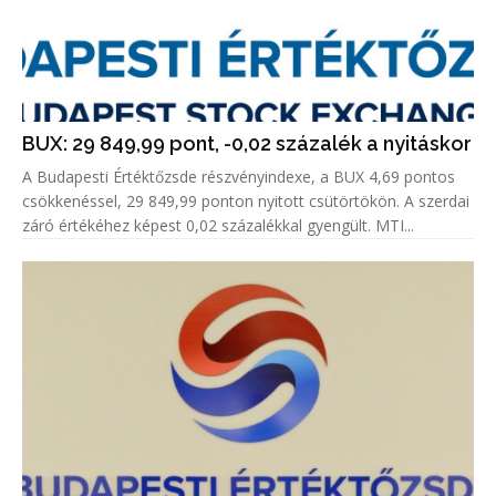
BUX: 29 849,99 pont, -0,02 százalék a nyitáskor
A Budapesti Értéktőzsde részvényindexe, a BUX 4,69 pontos
csökkenéssel, 29 849,99 ponton nyitott csütörtökön. A szerdai
záró értékéhez képest 0,02 százalékkal gyengült. MTI...