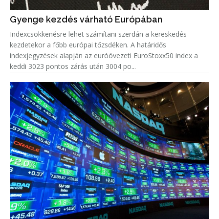
Gyenge kezdés várható Európában
Indexcsökkenésre lehet számítani szerdán a kereskedés
kezdetekor a főbb európai tőzsdéken. A határidős
indexjegyzések alapján az euróövezeti EuroStoxx50 index a
keddi 3023 pontos zárás után 3004 po...