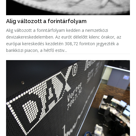
Alig változott a forintárfolyam
Alig változott a forintárfolyam kedden a nemzetközi
devizakereskedelemben. Az eurót délelőtt kilenc órakor, az
európai kereskedés kezdetén 308,72 forinton jegyezték a
bankközi piacon, a hétfő estiv...