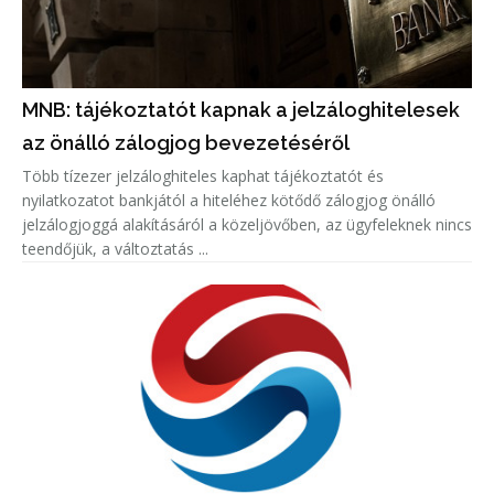
MNB: tájékoztatót kapnak a jelzáloghitelesek
az önálló zálogjog bevezetéséről
Több tízezer jelzáloghiteles kaphat tájékoztatót és
nyilatkozatot bankjától a hiteléhez kötődő zálogjog önálló
jelzálogjoggá alakításáról a közeljövőben, az ügyfeleknek nincs
teendőjük, a változtatás ...