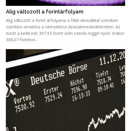
Alig változott a forintárfolyam
Alig változott a forint árfolyama a főbb devizákkal szemben
szerdára virradóra a nemzetközi devizakereskedelemben. Az
eurót a kedd esti 307,93 forint után szerda reggel nyolc órakor
308,07 forinton...