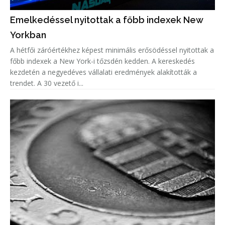
Emelkedéssel nyitottak a főbb indexek New
Yorkban
A hétfői záróértékhez képest minimális erősödéssel nyitottak a
főbb indexek a New York-i tőzsdén kedden. A kereskedés
kezdetén a negyedéves vállalati eredmények alakították a
trendet. A 30 vezető i...