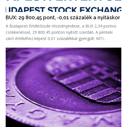
BUX: 29 800,45 pont, -0,01 százalék a nyitáskor
A Budapesti Értéktőzsde részvényindexe, a BUX 2,34 pontos
csökkenéssel, 29 800,45 ponton nyitott szerdán. A pénteki
záró értékéhez képest 0,01 százalékkal gyengült. MTI...