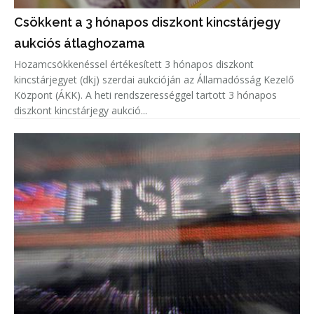
Csökkent a 3 hónapos diszkont kincstárjegy
aukciós átlaghozama
Hozamcsökkenéssel értékesített 3 hónapos diszkont
kincstárjegyet (dkj) szerdai aukcióján az Államadósság Kezelő
Központ (ÁKK). A heti rendszerességgel tartott 3 hónapos
diszkont kincstárjegy aukció...