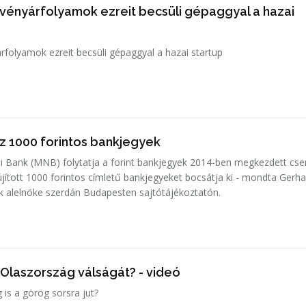
zvényárfolyamok ezreit becsüli gépaggyal a hazai
árfolyamok ezreit becsüli gépaggyal a hazai startup
z 1000 forintos bankjegyek
 Bank (MNB) folytatja a forint bankjegyek 2014-ben megkezdett cser
ított 1000 forintos címletű bankjegyeket bocsátja ki - mondta Gerha
k alelnöke szerdán Budapesten sajtótájékoztatón.
 Olaszország válságát? - videó
 is a görög sorsra jut?