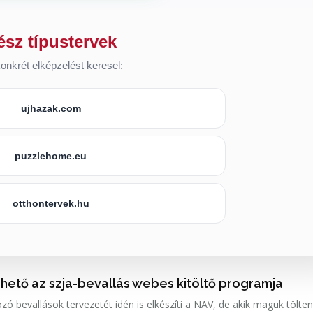
ész típustervek
onkrét elképzelést keresel:
ujhazak.com
puzzlehome.eu
otthontervek.hu
rhető az szja-bevallás webes kitöltő programja
ó bevallások tervezetét idén is elkészíti a NAV, de akik maguk tölten