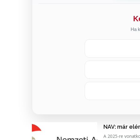
K
Ha k
NAV: már elé
A 2025-re vonatkoz