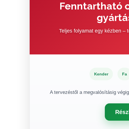
Fenntartható c
gyártá
Teljes folyamat egy kézben –
Kender
Fa
A tervezéstől a megvalósításig végi
Rész