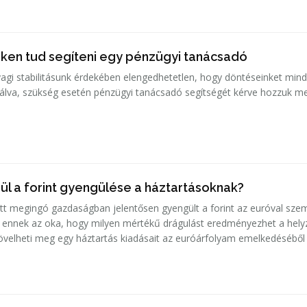
teken tud segíteni egy pénzügyi tanácsadó
agi stabilitásunk érdekében elengedhetetlen, hogy döntéseinket min
álva, szükség esetén pénzügyi tanácsadó segítségét kérve hozzuk m
ül a forint gyengülése a háztartásoknak?
att megingó gazdaságban jelentősen gyengült a forint az euróval sze
 ennek az oka, hogy milyen mértékű drágulást eredményezhet a helyz
övelheti meg egy háztartás kiadásait az euróárfolyam emelkedésébő