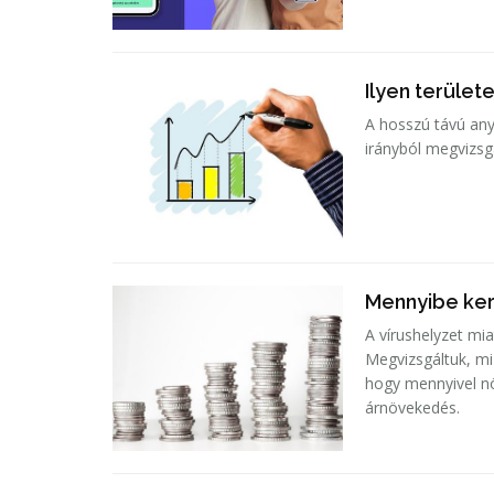
Ilyen terüle
A hosszú távú any
irányból megvizsg
Mennyibe ker
A vírushelyzet mi
Megvizsgáltuk, mi
hogy mennyivel n
árnövekedés.