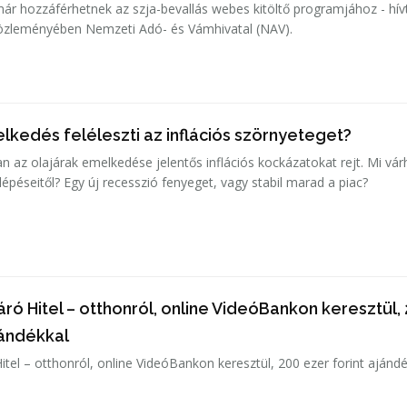
 hozzáférhetnek az szja-bevallás webes kitöltő programjához - hívt
közleményében Nemzeti Adó- és Vámhivatal (NAV).
lkedés feléleszti az inflációs szörnyeteget?
n az olajárak emelkedése jelentős inflációs kockázatokat rejt. Mi vár
épéseitől? Egy új recesszió fenyeget, vagy stabil marad a piac?
ró Hitel – otthonról, online VideóBankon keresztül,
jándékkal
tel – otthonról, online VideóBankon keresztül, 200 ezer forint ajándé