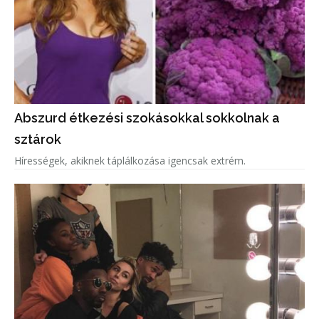
Abszurd étkezési szokásokkal sokkolnak a
sztárok
Hírességek, akiknek táplálkozása igencsak extrém.