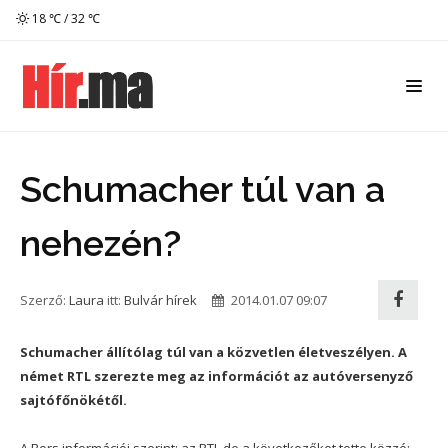
18 ℃ / 32 ℃
Schumacher túl van a
nehezén?
Szerző:
Laura
itt:
Bulvár hírek
2014.01.07 09:07
Schumacher állítólag túl van a közvetlen életveszélyen. A
német RTL szerezte meg az információt az autóversenyző
sajtófőnökétől.