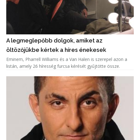
A legmeglepőbb dolgok, amiket az
öltözőjükbe kértek a híres énekesek
Eminem, Pharrell Williams és a Van Halen is szerepel azon a
listán, amely 26 híresség furcsa kérését gyűjtötte össze.