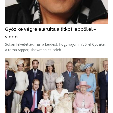
Győzike végre elárulta a titkot: ebből él –
videó
Sokan felvetették már a kérdést, hogy vajon miből él Győzike,
a roma rapper, showman és celeb.