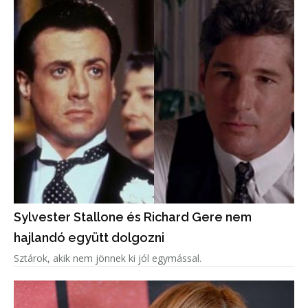
Sylvester Stallone és Richard Gere nem
hajlandó együtt dolgozni
Sztárok, akik nem jönnek ki jól egymással.