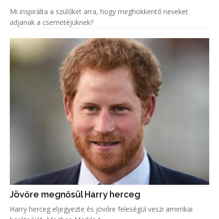
Mi inspirálta a szülőket arra, hogy meghökkentő neveket
adjanak a csemetéjüknek?
Jövőre megnősül Harry herceg
Harry herceg eljegyezte és jövőre feleségül veszi amerikai