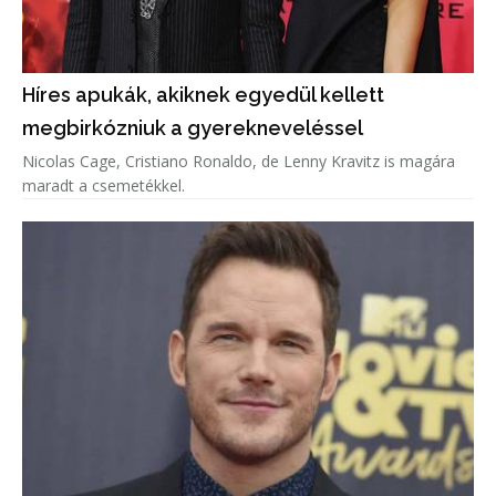
Híres apukák, akiknek egyedül kellett
megbirkózniuk a gyerekneveléssel
Nicolas Cage, Cristiano Ronaldo, de Lenny Kravitz is magára
maradt a csemetékkel.