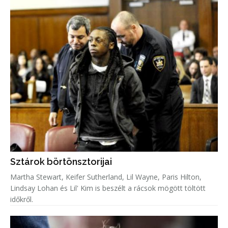
Sztárok börtönsztorijai
Martha Stewart, Keifer Sutherland, Lil Wayne, Paris Hilton,
Lindsay Lohan és Lil' Kim is beszélt a rácsok mögött töltött
időkről.