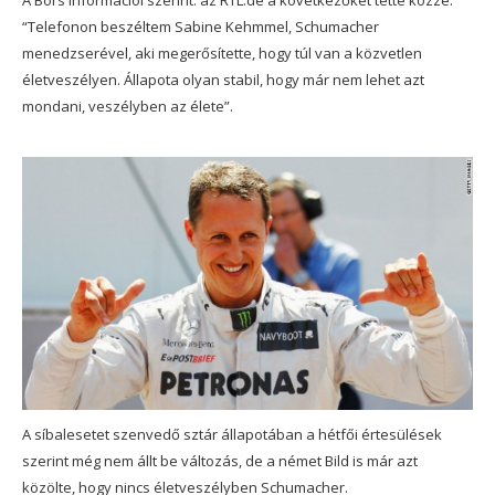
A Bors információi szerint: az RTL.de a következőket tette közzé:
“Telefonon beszéltem Sabine Kehmmel, Schumacher
menedzserével, aki megerősítette, hogy túl van a közvetlen
életveszélyen. Állapota olyan stabil, hogy már nem lehet azt
mondani, veszélyben az élete”.
A síbalesetet szenvedő sztár állapotában a hétfői értesülések
szerint még nem állt be változás, de a német Bild is már azt
közölte, hogy nincs életveszélyben Schumacher.