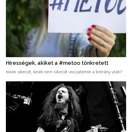
Hírességek, akiket a #metoo tönkretett
Kinek sikerült, kinek nem sikerült visszatérnie a botrány után?