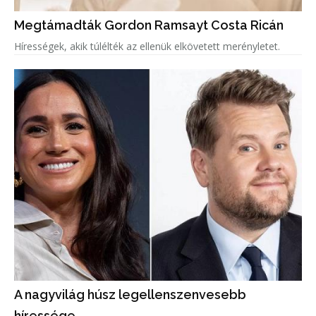
Megtámadták Gordon Ramsayt Costa Ricán
Hírességek, akik túlélték az ellenük elkövetett merényletet.
A nagyvilág húsz legellenszenvesebb
híressége