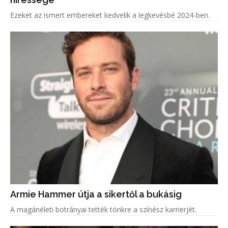
Ezeket az ismert embereket kedvelik a legkevésbé 2024-ben.
Armie Hammer útja a sikertől a bukásig
A magánéleti botrányai tették tönkre a színész karrierjét.