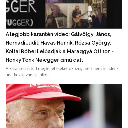
A legjobb karantén videó: Gálvölgyi János,
Hernádi Judit, Havas Henrik, Rózsa György,
Koltai Róbert előadják a Maraggyá Otthon -
Honky Tonk Newgger című dalt
A karantén is tud meglepetéseket okozni, mert nem mindenki
unatkozik, van aki alkot.