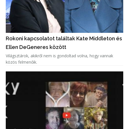
Rokoni kapcsolatot találtak Kate Middleton és
Ellen DeGeneres között
Világsztárok, akikről nem is gondoltad volna, hogy vannak
közös felmenőik.