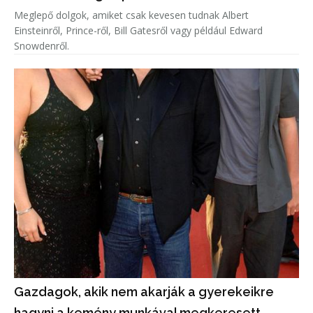
Meglepő dolgok, amiket csak kevesen tudnak Albert
Einsteinről, Prince-ről, Bill Gatesről vagy például Edward
Snowdenről.
Gazdagok, akik nem akarják a gyerekeikre
hagyni a kemény munkával megkeresett