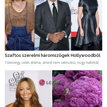
Szaftos szerelmi háromszögek Hollywoodból
Tizennégy celeb dráma, amiről nem valószínű, hogy hallottál.