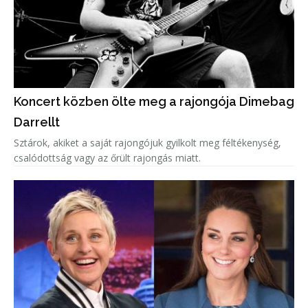
Koncert közben ölte meg a rajongója Dimebag
Darrellt
Sztárok, akiket a saját rajongójuk gyilkolt meg féltékenység,
csalódottság vagy az őrült rajongás miatt.