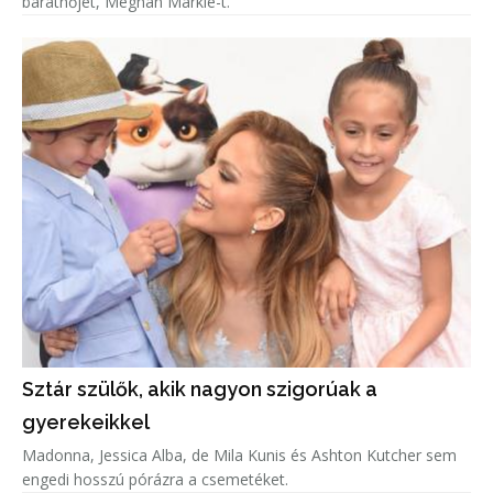
barátnőjét, Meghan Markle-t.
Sztár szülők, akik nagyon szigorúak a
gyerekeikkel
Madonna, Jessica Alba, de Mila Kunis és Ashton Kutcher sem
engedi hosszú pórázra a csemetéket.