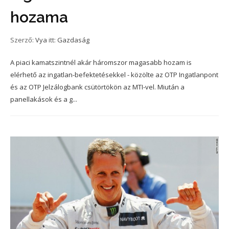
hozama
Szerző:
Vya
itt:
Gazdaság
A piaci kamatszintnél akár háromszor magasabb hozam is
elérhető az ingatlan-befektetésekkel - közölte az OTP Ingatlanpont
és az OTP Jelzálogbank csütörtökön az MTI-vel. Miután a
panellakások és a g...