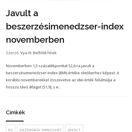
Javult a
beszerzésimenedzser-index
novemberben
Szerző:
Vya
itt:
Belföldi hírek
Novemberben 1,5 százalékponttal 52,6-ra javult a
beszerzésimenedzser-index (BMI) értéke októberhez képest. A
korábbi novemberekkel összevetve az idei érték felülmúlja a
hosszú távú átlagot (51,9), s e...
Cimkék
EU
GAZDASÁGI HANGULAT
JAVULT