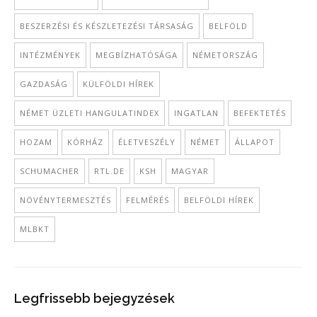
BESZERZÉSI ÉS KÉSZLETEZÉSI TÁRSASÁG
BELFÖLD
INTÉZMÉNYEK
MEGBÍZHATÓSÁGA
NÉMETORSZÁG
GAZDASÁG
KÜLFÖLDI HÍREK
NÉMET ÜZLETI HANGULATINDEX
INGATLAN
BEFEKTETÉS
HOZAM
KÓRHÁZ
ÉLETVESZÉLY
NÉMET
ÁLLAPOT
SCHUMACHER
RTL.DE
KSH
MAGYAR
NÖVÉNYTERMESZTÉS
FELMÉRÉS
BELFÖLDI HÍREK
MLBKT
Legfrissebb bejegyzések