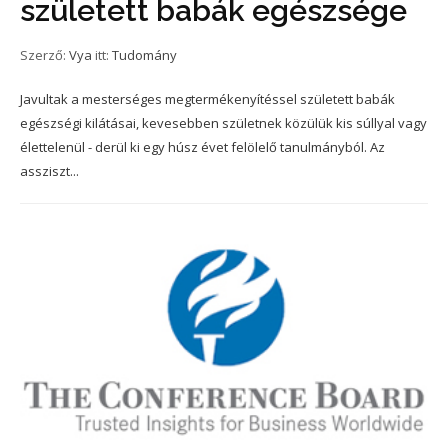
született babák egészsége
Szerző:
Vya
itt:
Tudomány
Javultak a mesterséges megtermékenyítéssel született babák
egészségi kilátásai, kevesebben születnek közülük kis súllyal vagy
élettelenül - derül ki egy húsz évet felölelő tanulmányból. Az
assziszt...