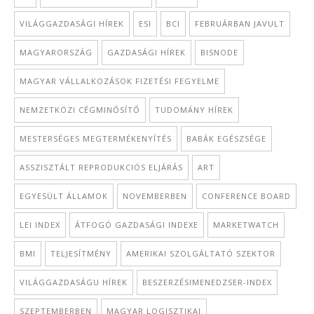
VILÁGGAZDASÁGI HÍREK
ESI
BCI
FEBRUÁRBAN JAVULT
MAGYARORSZÁG
GAZDASÁGI HÍREK
BISNODE
MAGYAR VÁLLALKOZÁSOK FIZETÉSI FEGYELME
NEMZETKÖZI CÉGMINŐSÍTŐ
TUDOMÁNY HÍREK
MESTERSÉGES MEGTERMÉKENYÍTÉS
BABÁK EGÉSZSÉGE
ASSZISZTÁLT REPRODUKCIÓS ELJÁRÁS
ART
EGYESÜLT ÁLLAMOK
NOVEMBERBEN
CONFERENCE BOARD
LEI INDEX
ÁTFOGÓ GAZDASÁGI INDEXE
MARKETWATCH
BMI
TELJESÍTMÉNY
AMERIKAI SZOLGÁLTATÓ SZEKTOR
VILÁGGAZDASÁGU HÍREK
BESZERZÉSIMENEDZSER-INDEX
SZEPTEMBERBEN
MAGYAR LOGISZTIKAI