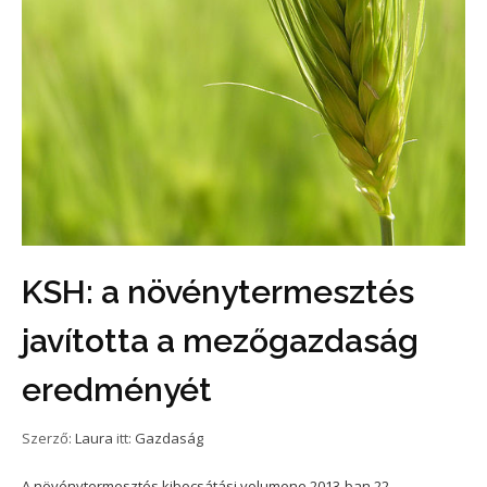
KSH: a növénytermesztés
javította a mezőgazdaság
eredményét
Szerző:
Laura
itt:
Gazdaság
A növénytermesztés kibocsátási volumene 2013-ban 22