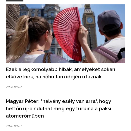
Ezek a legkomolyabb hibák, amelyeket sokan
elkövetnek, ha hőhullám idején utaznak
2026.08.07
Magyar Péter: "halvány esély van arra", hogy
hétfőn újraindulhat még egy turbina a paksi
atomerőműben
2026.08.07