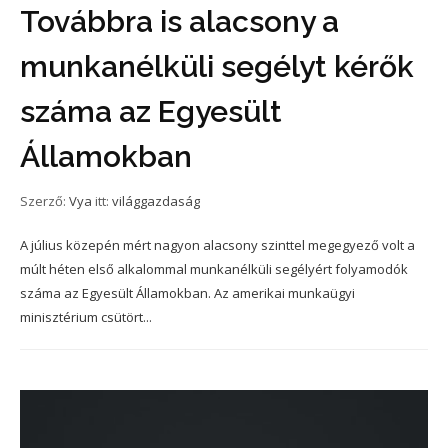
Továbbra is alacsony a
munkanélküli segélyt kérők
száma az Egyesült
Államokban
Szerző:
Vya
itt:
világgazdaság
A július közepén mért nagyon alacsony szinttel megegyező volt a
múlt héten első alkalommal munkanélküli segélyért folyamodók
száma az Egyesült Államokban. Az amerikai munkaügyi
minisztérium csütört...