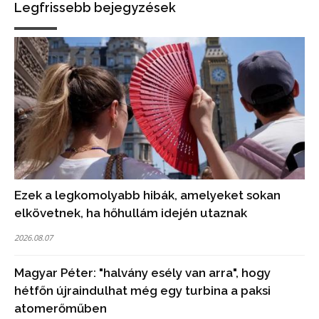
Legfrissebb bejegyzések
Ezek a legkomolyabb hibák, amelyeket sokan
elkövetnek, ha hőhullám idején utaznak
2026.08.07
Magyar Péter: "halvány esély van arra", hogy
hétfőn újraindulhat még egy turbina a paksi
atomerőműben