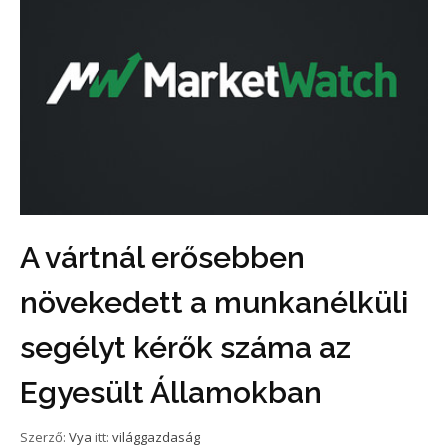
A vártnál erősebben
növekedett a munkanélküli
segélyt kérők száma az
Egyesült Államokban
Szerző:
Vya
itt:
világgazdaság