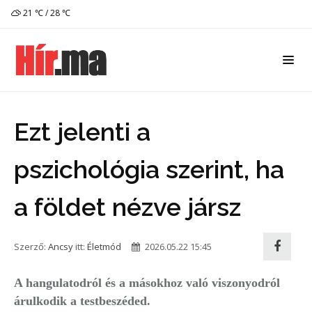
21 ℃ / 28 ℃
Ezt jelenti a
pszichológia szerint, ha
a földet nézve jársz
Szerző:
Ancsy
itt:
Életmód
2026.05.22 15:45
A hangulatodról és a másokhoz való viszonyodról
árulkodik a testbeszéded.