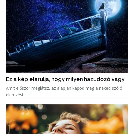
Ez a kép elárulja, hogy milyen hazudozó vagy
Amit először meglátsz, az alapján kapod meg a neked szóló
elemzést.