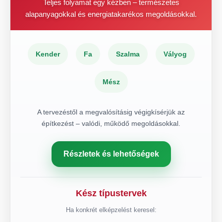
Teljes folyamat egy kézben – természetes
alapanyagokkal és energiatakarékos megoldásokkal.
Kender
Fa
Szalma
Vályog
Mész
A tervezéstől a megvalósításig végigkísérjük az
építkezést – valódi, működő megoldásokkal.
Részletek és lehetőségek
Kész típustervek
Ha konkrét elképzelést keresel: