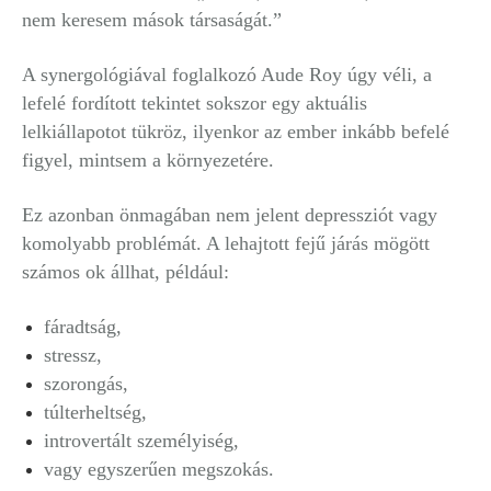
nem keresem mások társaságát.”
A synergológiával foglalkozó Aude Roy úgy véli, a
lefelé fordított tekintet sokszor egy aktuális
lelkiállapotot tükröz, ilyenkor az ember inkább befelé
figyel, mintsem a környezetére.
Ez azonban önmagában nem jelent depressziót vagy
komolyabb problémát. A lehajtott fejű járás mögött
számos ok állhat, például:
fáradtság,
stressz,
szorongás,
túlterheltség,
introvertált személyiség,
vagy egyszerűen megszokás.