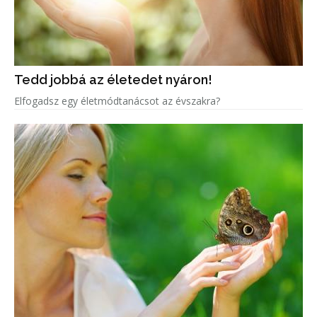
Tedd jobbá az életedet nyáron!
Elfogadsz egy életmódtanácsot az évszakra?