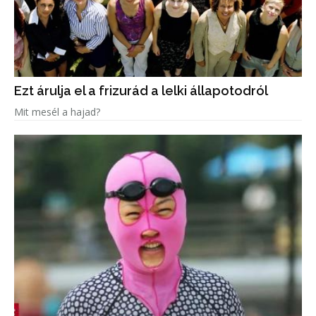
Ezt árulja el a frizurád a lelki állapotodról
Mit mesél a hajad?