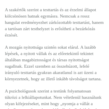
A szakértők szerint a testtartás és az érzelmi állapot
kölcsönösen hatnak egymásra. Nemcsak a rossz
hangulat eredményezhet zárkózottabb testtartást, hanem
a tartósan zárt testhelyzet is erősítheti a bezárkózás
érzését.
A mozgás nyitottsága szintén sokat elárul. A lazább
lépések, a nyitott vállak és az előretekintő tekintet
általában magabiztosságot és társas nyitottságot
sugallnak. Ezzel szemben az összehúzott, lefelé
irányuló testtartás gyakran akaratlanul is azt üzeni a
környezetnek, hogy az illető inkább távolságot tartana.
A pszichológusok szerint a testünk folyamatosan
tükrözi a lelkiállapotunkat. Nem véletlenül használunk
olyan kifejezéseket, mint hogy „nyomja a vállát a