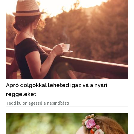
Apró dolgokkal teheted igazivá a nyári
reggeleket
Tedd különlegessé a napindítást!