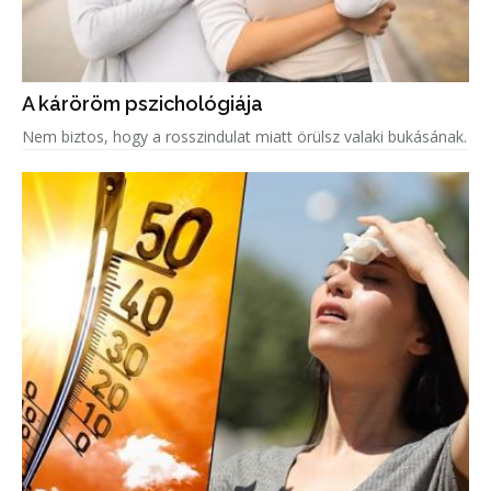
A káröröm pszichológiája
Nem biztos, hogy a rosszindulat miatt örülsz valaki bukásának.