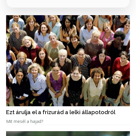
Ezt árulja el a frizurád a lelki állapotodról
Mit mesél a hajad?