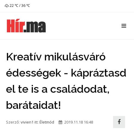
22 ℃ / 36 ℃
Kreatív mikulásváró
édességek - kápráztasd
el te is a családodat,
barátaidat!
Szerző:
vivien1
itt:
Életmód
2019.11.18 16:48