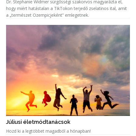
Dr. Stephanie Widmer sürgősségi szakorvos magyarázta el,
hogy miért hatástalan a TikTokon terjedő zselatinos ital, amit
a „természet Ozempicjeként” emlegetnek.
Júliusi életmódtanácsok
Hozd ki a legtöbbet magadból a hónapban!