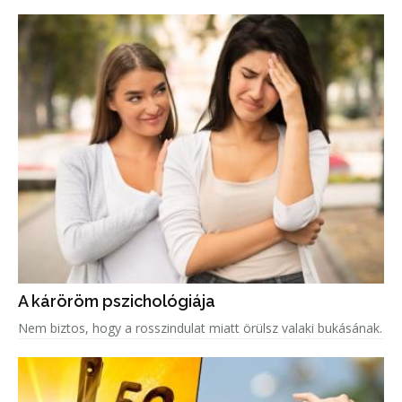
A káröröm pszichológiája
Nem biztos, hogy a rosszindulat miatt örülsz valaki bukásának.