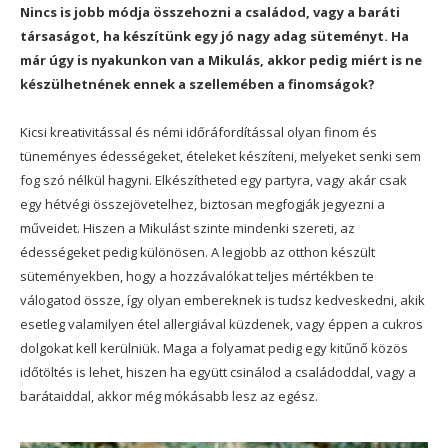
Nincs is jobb módja összehozni a családod, vagy a baráti
társaságot, ha készítünk egy jó nagy adag süteményt. Ha
már úgy is nyakunkon van a Mikulás, akkor pedig miért is ne
készülhetnének ennek a szellemében a finomságok?
Kicsi kreativitással és némi időráfordítással olyan finom és
tüneményes édességeket, ételeket készíteni, melyeket senki sem
fog szó nélkül hagyni. Elkészítheted egy partyra, vagy akár csak
egy hétvégi összejövetelhez, biztosan megfogják jegyezni a
műveidet. Hiszen a Mikulást szinte mindenki szereti, az
édességeket pedig különösen. A legjobb az otthon készült
süteményekben, hogy a hozzávalókat teljes mértékben te
válogatod össze, így olyan embereknek is tudsz kedveskedni, akik
esetleg valamilyen étel allergiával küzdenek, vagy éppen a cukros
dolgokat kell kerülniük. Maga a folyamat pedig egy kitűnő közös
időtöltés is lehet, hiszen ha együtt csinálod a családoddal, vagy a
barátaiddal, akkor még mókásabb lesz az egész.