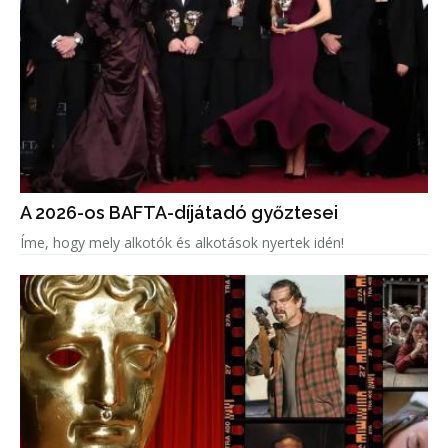
A 2026-os BAFTA-díjátadó győztesei
Íme, hogy mely alkotók és alkotások nyertek idén!