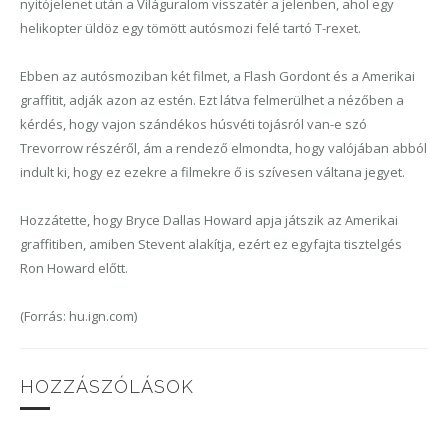
nyitójelenet után a Világuralom visszatér a jelenben, ahol egy
helikopter üldöz egy tömött autósmozi felé tartó T-rexet.
Ebben az autósmoziban két filmet, a Flash Gordont és a Amerikai
graffitit, adják azon az estén. Ezt látva felmerülhet a nézőben a
kérdés, hogy vajon szándékos húsvéti tojásról van-e szó
Trevorrow részéről, ám a rendező elmondta, hogy valójában abból
indult ki, hogy ez ezekre a filmekre ő is szívesen váltana jegyet.
Hozzátette, hogy Bryce Dallas Howard apja játszik az Amerikai
graffitiben, amiben Stevent alakítja, ezért ez egyfajta tisztelgés
Ron Howard előtt.
(Forrás: hu.ign.com)
HOZZÁSZÓLÁSOK