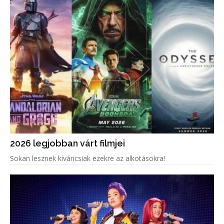
2026 legjobban várt filmjei
Sokan lesznek kíváncsiak ezekre az alkotásokra!