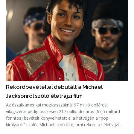
Rekordbevétellel debütált a Michael
Jacksonról szóló életrajzi film
Az észak-amerikai mozikasszáknál 97 millió dolláros,
világszerte pedig összesen 217 millió dolláros (67,5 milliárd
forintos) bevételt könyvelhetett el a hétvégén a "pop
királyáról" szóló, Michael című film, ami rekord az életrajzi
alkotások mezőnyében.