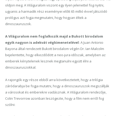
oldjon meg. A Világuralom viszont egy ilyen jelenettel fog nyitni,
ugyanis a harmadik rész eseményei előtt 65 millió évvel játszódó
prológus azt fogja megmutatni, hogy hogyan éltek a
dinoszauruszok.
A Világuralom nem foglalkozik majd a Bukott birodalom
egyik nagyon is adekvát végkimenetelével:
A Juan Antonio
Bayona által rendezett Bukott birodalom végén Dr. Ian Malcolm
bejelentette, hogy elkezdődött a neo-jura időszak, amelyben az
emberek kénytelenek lesznek megtanulni együtt élni a
dinoszauruszokkal.
A rajongók egy része ebből arra következtetett, hogy a trilógia
záródarabja be fogja mutatni, hogy a dinoszauruszok megszállják
a városokat és emberekre vadásznak. A Világuralom rendezője,
Colin Trevorrow azonban leszögezte, hogy a film nem erről fog
szólni: