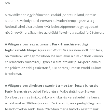
óta.
A rövidfilmben egy hétköznapi család (André Holland, Natalie
Martinez, Melody Hurd, Pierson Salvador) kempingezik a Big
Rocknál, ahol akaratukon kívül belecsöppennek egy ragadozó-
növényevő harcába, mire az utóbbi figyelme a család felé irányul...
A Világuralom lesz a Jurassic Park-franchise eddigi
leghosszabb filmje:
A Jurassic World: Világuralom előtt jobb lesz,
ha mindenki elmegy mosdóba, ha nem akar a film közben kimenni
és lemaradni valamiről, ugyanis a film játékideje 146 perc, amivel
megelőzte az eddig csúcstartó, 128 perces Jurassic World: Bukott
birodalmat.
A Világuralom direktora szerint a mostani lesz a Jurassic
Park-franchise utolsó felvonása:
Valószínű, hogy Steven
Spielberg sem számított akkora kritikai és kereskedelmi sikerre,
amekkorát az 1993-as Jurassic Park aratott, arra pedig főleg nem
fogadott volna senki, hogy 2022-ben már a hatodik részt fogják