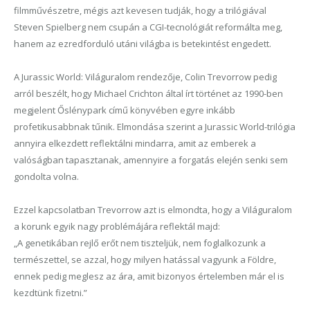
filmművészetre, mégis azt kevesen tudják, hogy a trilógiával
Steven Spielberg nem csupán a CGI-tecnológiát reformálta meg,
hanem az ezredforduló utáni világba is betekintést engedett.
A Jurassic World: Világuralom rendezője, Colin Trevorrow pedig
arról beszélt, hogy Michael Crichton által írt történet az 1990-ben
megjelent Őslénypark című könyvében egyre inkább
profetikusabbnak tűnik. Elmondása szerint a Jurassic World-trilógia
annyira elkezdett reflektálni mindarra, amit az emberek a
valóságban tapasztanak, amennyire a forgatás elején senki sem
gondolta volna.
Ezzel kapcsolatban Trevorrow azt is elmondta, hogy a Világuralom
a korunk egyik nagy problémájára reflektál majd:
„A genetikában rejlő erőt nem tiszteljük, nem foglalkozunk a
természettel, se azzal, hogy milyen hatással vagyunk a Földre,
ennek pedig meglesz az ára, amit bizonyos értelemben már el is
kezdtünk fizetni.”