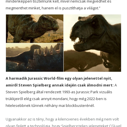
mindenképpen tisztelnünk kell, mivel nemcsak megvédhet és
megmenthet minket, hanem el is pusztíthatja a világot.”
A harmadik Jurassic World-film egy olyan jelenettel nyit,
amiről Steven Spielberg annak idején csak álmodni mert:
A
Steven Spielberg által rendezett 1993-as Jurassic Park vizuális
trükkjeiről elég csak annyit mondani, hogy még 2022-ben is
hitelesebbnek tűnnek néhány mai blockbusterénél.
Ugyanakkor az is tény, hogy a kilencvenes években még nem volt
olyan fejlett a technológia, hogy Spielberg teljes jeleneteket CGI-vel