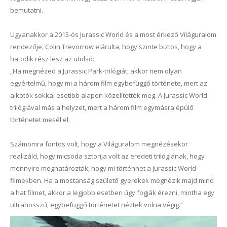
bemutatni.
Ugyanakkor a 2015-ös Jurassic World és a most érkező Világuralom
rendezője, Colin Trevorrow elárulta, hogy szinte biztos, hogy a
hatodik rész lesz az utolsó:
„Ha megnézed a Jurassic Park-trilógiát, akkor nem olyan
egyértelmű, hogy mi a három film egybefüggő története, mert az
alkotók sokkal esetibb alapon közelítették meg. A Jurassic World-
trilógiával más a helyzet, mert a három film egymásra épülő
történetet mesél el.
Számomra fontos volt, hogy a Világuralom megnézésekor
realizáld, hogy micsoda sztorija volt az eredeti trilógiának, hogy
mennyire meghatározták, hogy mi történhet a Jurassic World-
filmekben. Ha a mostanság születő gyerekek megnézik majd mind
a hat filmet, akkor a legjobb esetben úgy fogják érezni, mintha egy
ultrahosszú, egybefüggő történetet néztek volna végig.”