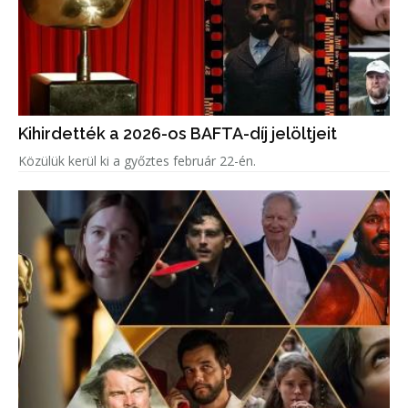
Kihirdették a 2026-os BAFTA-díj jelöltjeit
Közülük kerül ki a győztes február 22-én.