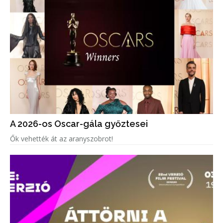
A 2026-os Oscar-gála győztesei
Ők vehették át az aranyszobrot!