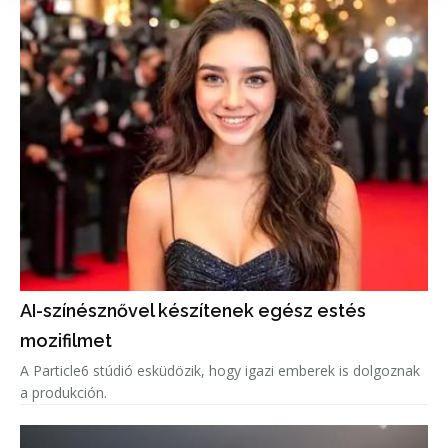
AI-színésznővel készítenek egész estés
mozifilmet
A Particle6 stúdió esküdözik, hogy igazi emberek is dolgoznak
a produkción.