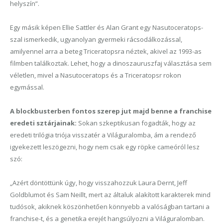
helyszín”.
Egy másik képen Ellie Sattler és Alan Grant egy Nasutoceratops-
szal ismerkedik, ugyanolyan gyermeki rácsodálkozással,
amilyennel arra a beteg Triceratopsra néztek, akivel az 1993-as
filmben találkoztak. Lehet, hogy a dinoszauruszfaj választása sem
véletlen, mivel a Nasutoceratops és a Triceratopsr rokon
egymással.
A blockbusterben fontos szerep jut majd benne a franchise
eredeti sztárjainak:
Sokan szkeptikusan fogadták, hogy az
eredeti trilógia triója visszatér a Világuralomba, ám a rendező
igyekezett leszögezni, hogy nem csak egy röpke cameóról lesz
szó:
„Azért döntöttünk úgy, hogy visszahozzuk Laura Dernt, Jeff
Goldblumot és Sam Neillt, mert az általuk alakított karakterek mind
tudósok, akiknek köszönhetően könnyebb a valóságban tartani a
franchise-t, és a genetika erejét hangsúlyozni a Világuralomban.