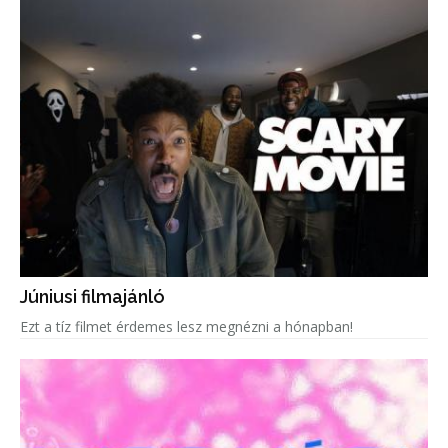
Júniusi filmajánló
Ezt a tíz filmet érdemes lesz megnézni a hónapban!