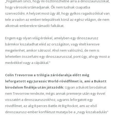
„Fogalmam sincs, hogy mi ösztönözhetné arra a dinoszauruszokat,
hogy városokra támadjanak. Ők nem tudnak csapatba
szerveződni. A helyzet most úgy áll, hogy gyilkos ragadozókkal van
tele a vadon az emberi települések körül az egész világon, de nem
alkotnak emberekre támadó falkákat.
Engem egy olyan világ érdekel, amelyben egy dinoszaurusz
bármikor kiszaladhat eléd az országúton, vagy ételt keresve
megjelenhet, amikor sátrazol. Ahol nem valószínű, de nem is
lehetetlen összefutni egy dinoszaurusszal, pont úgy, ahogy most a
medvékkel vagy a cápákkal.”
Colin Trevorrow a trilógia záródarabja előtt még
leforgatott egy Jurassic World-rövidfilmet is, ami a Bukott
birodalom fináléja után játszódik:
Ugyan a Bukott birodalmat
nem Trevorrow rendezte, mégis annak premierje után egy évvel
visszatért a dinoszauruszokhoz, ugyanis leforgatott egy
rövidfilmet, az alig 8 perces Battle At Big Rockot, ami az első
dinoszaurusz-ember konfliktust mutatja be a „nagy kiszabadulás”