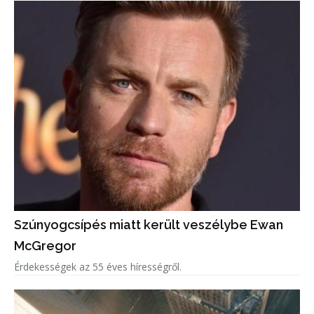
Szúnyogcsípés miatt került veszélybe Ewan
McGregor
Érdekességek az 55 éves hírességről.