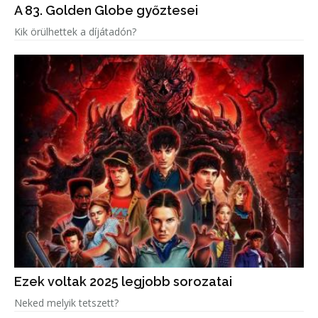
A 83. Golden Globe győztesei
Kik örülhettek a díjátadón?
Ezek voltak 2025 legjobb sorozatai
Neked melyik tetszett?