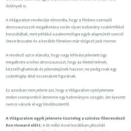
őslények is.
A Világuralom rendezője elmondta, hogy a filmben szereplő
dinoszauruszok megalkotása során olyan tudomány szakértőkkel
konzultáltak, mint például a paleontológia egyik alapművét szerző
Steve Brusatte és a korábbi filmeken már dolgozó Jack Horner.
A rendező azt is elárulta, hogy nagy kihívást jelentett úgy
megalkotni a tollas dinoszauruszt, hogy az élettel telinek,
kézzelfoghatónak és jelenidejűnek hasson, ne pedig csak egy
számítógép által összerakott figurának.
Ez azonban nem jelenti azt, hogy a Világuralom nyitójelenete
miden szempontból átmenne egy tudományos vizsgán, ám ilyesmit
nem is várunk el egy blockbustertől.
A Világuralom egyik jelenete tiszteleg a színész-filmrendező
Ron Howard előtt:
A 65 millió évvel korábban játszódó