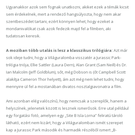
Ugyanakkor azok sem fognak unatkozni, akiket ezek a témák kicsit
sem érdekelnek, mert a rendező hangsúlyozta, hogy nem akar
szentbeszédet tartani, ezért könnyen lehet, hogy ezeket a
mondanivalókat csak azok fedezik majd fel a filmben, aki
tudatosan keresik.
A moziban több utalás is lesz a klasszikus trilógiára:
Azt már
sok ideje tudni, hogy a Világuralomba visszatér a Jurassic Park-
trilógia triója, Ellie Sattler (Laura Dern), Alan Grant (Sam Neill) és Dr.
Ian Malcolm (Jeff Goldblum), sőt, még Dobson is (őt Campbell Scott
alakítja Cameron Thor helyett), ám azt még nem lehet tudni, hogy
mennyire ül fel a mostanában divatos nosztalgiavonatra a film.
Ami azonban elég valószínű, hogy nemcsak a szereplők, hanem a
helyszínek, jelenetek között is lesznek ismerősök. Erre utal például
egy forgatási fotó, amelyen egy „Site B Isla Lorna” feliratú tároló
látható, ezért nem kizárt, hogy a Világuralomban ismét szerepet
kap a Jurassic Park második és harmadik részéből ismert „B-