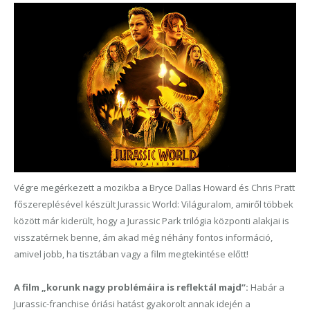
Végre megérkezett a mozikba a Bryce Dallas Howard és Chris Pratt
főszereplésével készült Jurassic World: Világuralom, amiről többek
között már kiderült, hogy a Jurassic Park trilógia központi alakjai is
visszatérnek benne, ám akad még néhány fontos információ,
amivel jobb, ha tisztában vagy a film megtekintése előtt!
A film „korunk nagy problémáira is reflektál majd”:
Habár a
Jurassic-franchise óriási hatást gyakorolt annak idején a