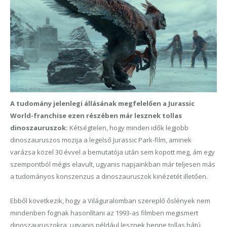
A tudomány jelenlegi állásának megfelelően a Jurassic
World-franchise ezen részében már lesznek tollas
dinoszauruszok:
Kétségtelen, hogy minden idők legjobb
dinoszauruszos mozija a legelső Jurassic Park-film, aminek
varázsa közel 30 évvel a bemutatója után sem kopott meg, ám egy
szempontból mégis elavult, ugyanis napjainkban már teljesen más
a tudományos konszenzus a dinoszauruszok kinézetét illetően.
Ebből következik, hogy a Világuralomban szereplő őslények nem
mindenben fognak hasonlítani az 1993-as filmben megismert
dinoszauruszokra, ugyanis például lesznek benne tollas hátú