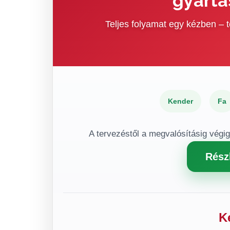
gyártá
Teljes folyamat egy kézben –
Kender
Fa
A tervezéstől a megvalósításig végi
Rész
K