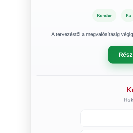
Kender
Fa
A tervezéstől a megvalósításig végi
Rész
K
Ha k