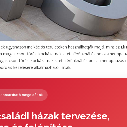
ek ugyanazon indikációs területeken használhatják majd, mint az Eli L
yt a magas csonttörési kockázatnak kitett férfiaknál és poszt-menopau
 magas csonttörési kockázatnak kitett férfiaknál és poszt-menopauzás 
porózis kezelésére alkalmazható - írták.
Fenntartható megoldások
saládi házak tervezése,