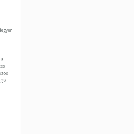
g
 legyen
 a
zes
közös
ágra