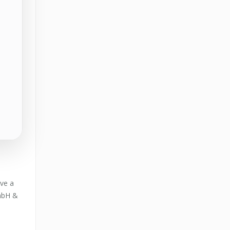
éve a
GmbH &