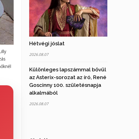
Hétvégi jóslat
illy
2026.08.07
zás
nőknél
Különleges lapszámmal bővül
az Asterix-sorozat az író, René
Goscinny 100. születésnapja
alkalmából
2026.08.07