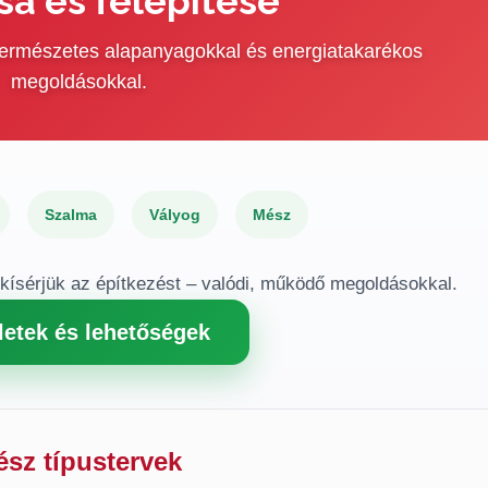
sa és felépítése
 természetes alapanyagokkal és energiatakarékos
megoldásokkal.
Szalma
Vályog
Mész
gkísérjük az építkezést – valódi, működő megoldásokkal.
letek és lehetőségek
ész típustervek