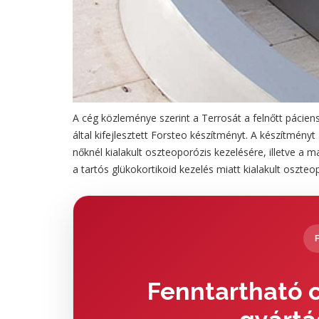
A cég közleménye szerint a Terrosát a felnőtt páciens
által kifejlesztett Forsteo készítményt. A készítmén
nőknél kialakult oszteoporózis kezelésére, illetve a
a tartós glükokortikoid kezelés miatt kialakult oszteo
Fenntartható c