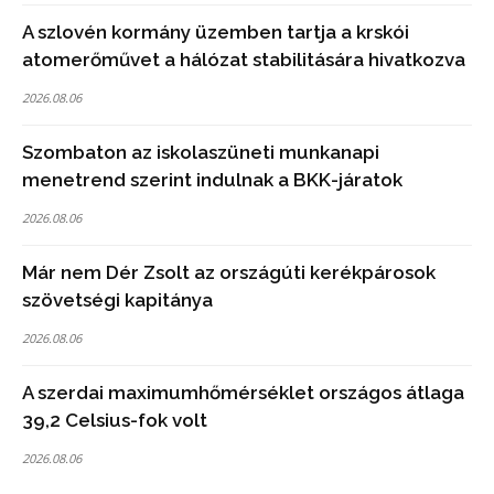
A szlovén kormány üzemben tartja a krskói
atomerőművet a hálózat stabilitására hivatkozva
2026.08.06
Szombaton az iskolaszüneti munkanapi
menetrend szerint indulnak a BKK-járatok
2026.08.06
Már nem Dér Zsolt az országúti kerékpárosok
szövetségi kapitánya
2026.08.06
A szerdai maximumhőmérséklet országos átlaga
39,2 Celsius-fok volt
2026.08.06