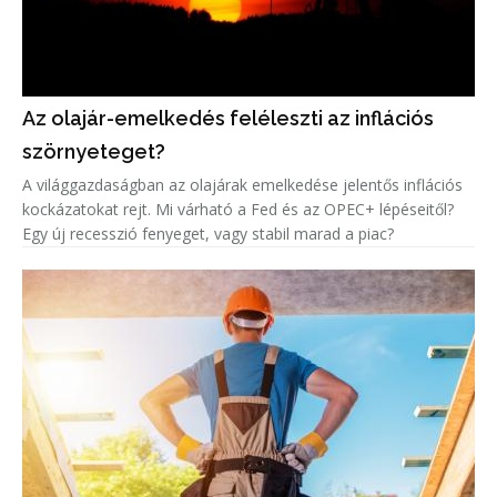
Az olajár-emelkedés feléleszti az inflációs
szörnyeteget?
A világgazdaságban az olajárak emelkedése jelentős inflációs
kockázatokat rejt. Mi várható a Fed és az OPEC+ lépéseitől?
Egy új recesszió fenyeget, vagy stabil marad a piac?