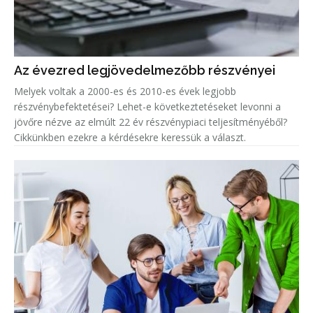
Az évezred legjövedelmezőbb részvényei
Melyek voltak a 2000-es és 2010-es évek legjobb
részvénybefektetései? Lehet-e következtetéseket levonni a
jövőre nézve az elmúlt 22 év részvénypiaci teljesítményéből?
Cikkünkben ezekre a kérdésekre keressük a választ.