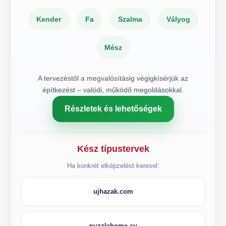
Kender
Fa
Szalma
Vályog
Mész
A tervezéstől a megvalósításig végigkísérjük az
építkezést – valódi, működő megoldásokkal.
Részletek és lehetőségek
Kész típustervek
Ha konkrét elképzelést keresel:
ujhazak.com
puzzlehome.eu