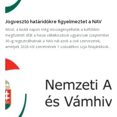
Jogvesztő határidőkre figyelmeztet a NAV
Most, a keddi napon még visszaigényelhetik a külföldön
megfizetett áfát a hazai vállalkozások ugyancsak szeptember
30-ig regisztrálhatnak a NAV-nál azok a civil szervezetek,
amelyek 2026-tól szeretnének 1 százalékos szja-felajánlásokat
fogadni.