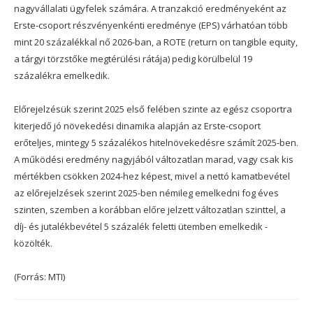
nagyvállalati ügyfelek számára. A tranzakció eredményeként az
Erste-csoport részvényenkénti eredménye (EPS) várhatóan több
mint 20 százalékkal nő 2026-ban, a ROTE (return on tangible equity,
a tárgyi törzstőke megtérülési rátája) pedig körülbelül 19
százalékra emelkedik.
Előrejelzésük szerint 2025 első felében szinte az egész csoportra
kiterjedő jó növekedési dinamika alapján az Erste-csoport
erőteljes, mintegy 5 százalékos hitelnövekedésre számít 2025-ben.
A működési eredmény nagyjából változatlan marad, vagy csak kis
mértékben csökken 2024-hez képest, mivel a nettó kamatbevétel
az előrejelzések szerint 2025-ben némileg emelkedni fog éves
szinten, szemben a korábban előre jelzett változatlan szinttel, a
díj- és jutalékbevétel 5 százalék feletti ütemben emelkedik -
közölték.
(Forrás: MTI)