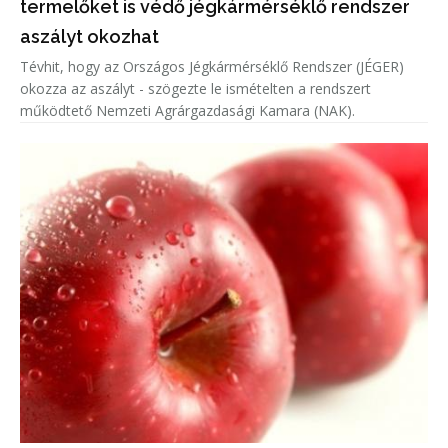
termelőket is védő jégkármérséklő rendszer
aszályt okozhat
Tévhit, hogy az Országos Jégkármérséklő Rendszer (JÉGER)
okozza az aszályt - szögezte le ismételten a rendszert
működtető Nemzeti Agrárgazdasági Kamara (NAK).