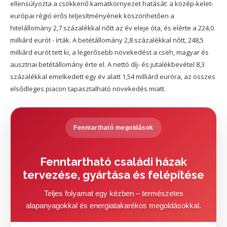
ellensúlyozta a csökkenő kamatkörnyezet hatását: a közép-kelet-
európai régió erős teljesítményének köszönhetően a
hitelállomány 2,7 százalékkal nőtt az év eleje óta, és elérte a 224,0
milliárd eurót - írták. A betétállomány 2,8 százalékkal nőtt, 248,5
milliárd eurót tett ki, a legerősebb növekedést a cseh, magyar és
ausztriai betétállomány érte el. A nettó díj- és jutalékbevétel 8,3
százalékkal emelkedett egy év alatt 1,54 milliárd euróra, az összes
elsődleges piacon tapasztalható növekedés miatt.
Fenntartható megoldások
Fenntartható családi házak
tervezése, gyártása és felépítése
Teljes folyamat egy kézben – természetes
alapanyagokkal és energiatakarékos megoldásokkal.