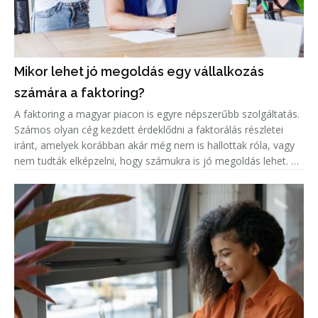
Mikor lehet jó megoldás egy vállalkozás
számára a faktoring?
A faktoring a magyar piacon is egyre népszerűbb szolgáltatás.
Számos olyan cég kezdett érdeklődni a faktorálás részletei
iránt, amelyek korábban akár még nem is hallottak róla, vagy
nem tudták elképzelni, hogy számukra is jó megoldás lehet. A
népszerűség jelentős növekedése miatt született meg ez a