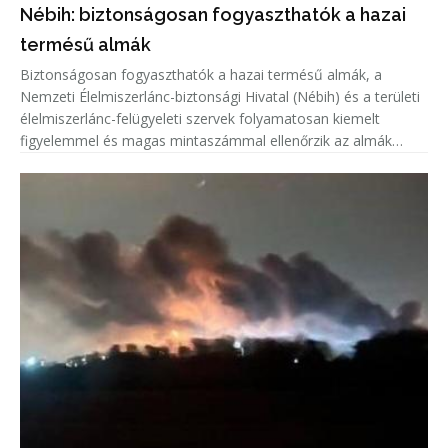
Nébih: biztonságosan fogyaszthatók a hazai
termésű almák
Biztonságosan fogyaszthatók a hazai termésű almák, a
Nemzeti Élelmiszerlánc-biztonsági Hivatal (Nébih) és a területi
élelmiszerlánc-felügyeleti szervek folyamatosan kiemelt
figyelemmel és magas mintaszámmal ellenőrzik az almák
növényvédőszer-maradék tartalmát.