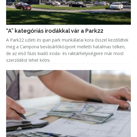
“A” kategóriás irodákkal vár a Park22
A Park22 üzleti és ipari park munkálatai kora ősszel kezdődtek
meg a Campona bevásárlóközpont melletti hatalmas telken,
de az első fázis kiadó iroda- és raktárhelyiségeire már most
szerződést lehet kötni.