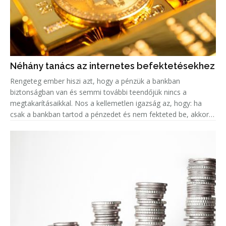
Néhány tanács az internetes befektetésekhez
Rengeteg ember hiszi azt, hogy a pénzük a bankban
biztonságban van és semmi további teendőjük nincs a
megtakarításaikkal. Nos a kellemetlen igazság az, hogy: ha
csak a bankban tartod a pénzedet és nem fekteted be, akkor
valójában az az összeg minden évvel egyre kevesebbet ér, a
fejlett országokban k