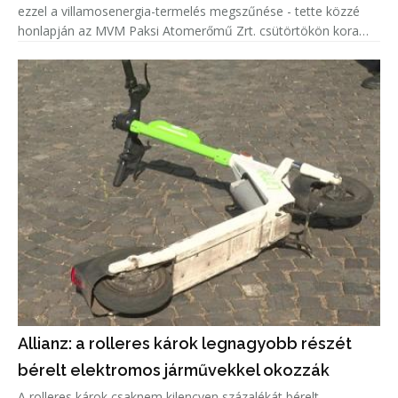
ezzel a villamosenergia-termelés megszűnése - tette közzé
honlapján az MVM Paksi Atomerőmű Zrt. csütörtökön kora
délután.
Allianz: a rolleres károk legnagyobb részét
bérelt elektromos járművekkel okozzák
A rolleres károk csaknem kilencven százalékát bérelt