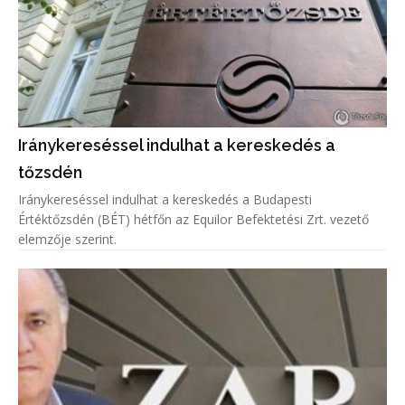
Iránykereséssel indulhat a kereskedés a
tőzsdén
Iránykereséssel indulhat a kereskedés a Budapesti
Értéktőzsdén (BÉT) hétfőn az Equilor Befektetési Zrt. vezető
elemzője szerint.