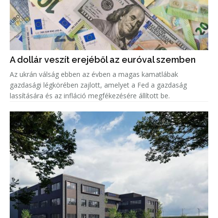
A dollár veszít erejéből az euróval szemben
Az ukrán válság ebben az évben a magas kamatlábak
gazdasági légkörében zajlott, amelyet a Fed a gazdaság
lassítására és az infláció megfékezésére állított be.