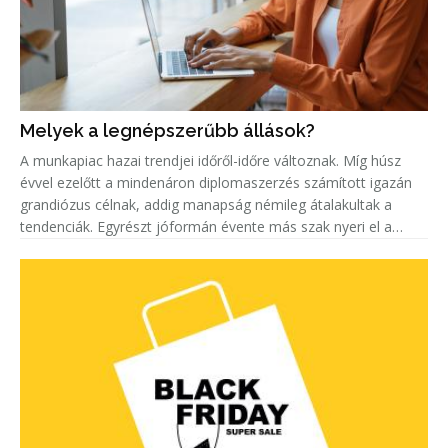
Melyek a legnépszerűbb állások?
A munkapiac hazai trendjei időről-időre változnak. Míg húsz
évvel ezelőtt a mindenáron diplomaszerzés számított igazán
grandiózus célnak, addig manapság némileg átalakultak a
tendenciák. Egyrészt jóformán évente más szak nyeri el a
„legkeresettebb címet”. Másrészt egyre többen keresnek szak-
és mest