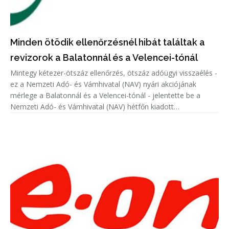
Minden ötödik ellenőrzésnél hibát találtak a
revizorok a Balatonnál és a Velencei-tónál
Mintegy kétezer-ötszáz ellenőrzés, ötszáz adóügyi visszaélés -
ez a Nemzeti Adó- és Vámhivatal (NAV) nyári akciójának
mérlege a Balatonnál és a Velencei-tónál - jelentette be a
Nemzeti Adó- és Vámhivatal (NAV) hétfőn kiadott
közleményében.