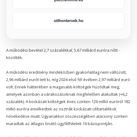
otthontervek.hu
A működési bevétel 2,7 százalékkal, 5,67 milliárd euróra nőtt -
közölték.
A működési eredmény mindeközben gyakorlatilag nem változott,
2,96 milliárd eurót tett ki, míg 2024 első fél évében 2,97 milliárd euró
volt. Ennek hátterében a magasabb költségek húzódtak meg,
amelyek azonban a várakozásoknak megfelelően alakultak (+6,2
százalék). A kockázati költségek éves szinten 126 millió euróról 182
millió euróra emelkedtek az osztrák kockázati céltartalékok
növekedése miatt. Ugyanakkor összességében alacsony szinten
maradtak az átlagos bruttó ügyfélhitelek 16 bázispontján.