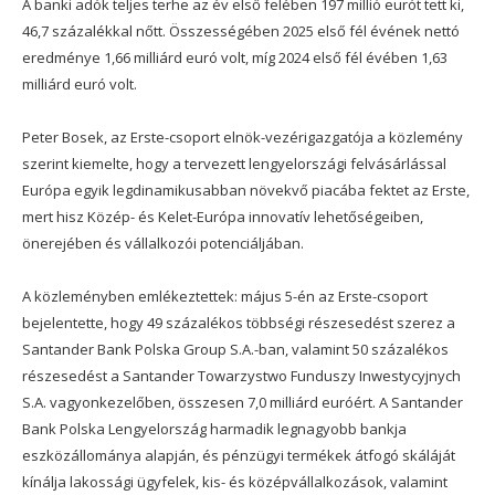
A banki adók teljes terhe az év első felében 197 millió eurót tett ki,
46,7 százalékkal nőtt. Összességében 2025 első fél évének nettó
eredménye 1,66 milliárd euró volt, míg 2024 első fél évében 1,63
milliárd euró volt.
Peter Bosek, az Erste-csoport elnök-vezérigazgatója a közlemény
szerint kiemelte, hogy a tervezett lengyelországi felvásárlással
Európa egyik legdinamikusabban növekvő piacába fektet az Erste,
mert hisz Közép- és Kelet-Európa innovatív lehetőségeiben,
önerejében és vállalkozói potenciáljában.
A közleményben emlékeztettek: május 5-én az Erste-csoport
bejelentette, hogy 49 százalékos többségi részesedést szerez a
Santander Bank Polska Group S.A.-ban, valamint 50 százalékos
részesedést a Santander Towarzystwo Funduszy Inwestycyjnych
S.A. vagyonkezelőben, összesen 7,0 milliárd euróért. A Santander
Bank Polska Lengyelország harmadik legnagyobb bankja
eszközállománya alapján, és pénzügyi termékek átfogó skáláját
kínálja lakossági ügyfelek, kis- és középvállalkozások, valamint