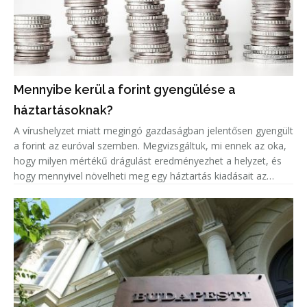
Mennyibe kerül a forint gyengülése a
háztartásoknak?
A vírushelyzet miatt megingó gazdaságban jelentősen gyengült
a forint az euróval szemben. Megvizsgáltuk, mi ennek az oka,
hogy milyen mértékű drágulást eredményezhet a helyzet, és
hogy mennyivel növelheti meg egy háztartás kiadásait az
euróárfolyam emelkedéséből adódó árnövekedés.