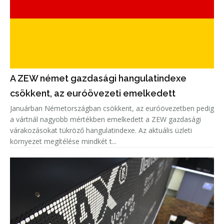
A ZEW német gazdasági hangulatindexe
csökkent, az euróövezeti emelkedett
Januárban Németországban csökkent, az euróövezetben pedig
a vártnál nagyobb mértékben emelkedett a ZEW gazdasági
várakozásokat tükröző hangulatindexe. Az aktuális üzleti
környezet megítélése mindkét t...