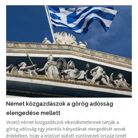
Német közgazdászok a görög adósság
elengedése mellett
Vezető német közgazdászok elkerülhetetlennek tartják a
görög adósság egy jelentős hányadának elengedését annak
érdekében, hogy a krízissel sújtott euróövezeti ország ismét