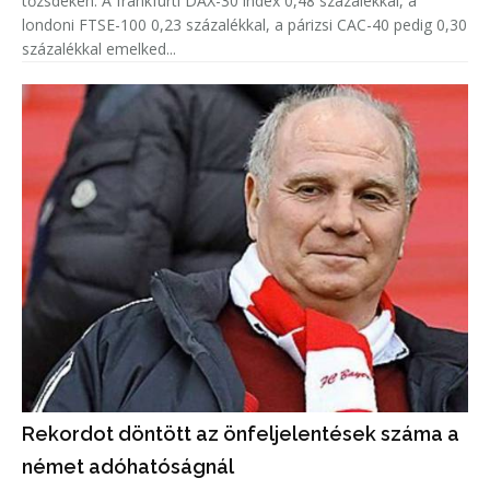
tőzsdéken. A frankfurti DAX-30 index 0,48 százalékkal, a
londoni FTSE-100 0,23 százalékkal, a párizsi CAC-40 pedig 0,30
százalékkal emelked...
Rekordot döntött az önfeljelentések száma a
német adóhatóságnál