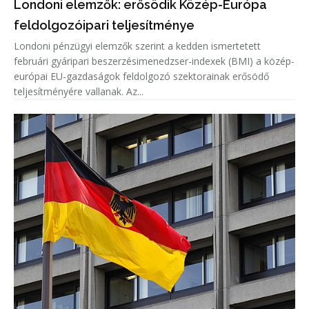
Londoni elemzők: erősödik Közép-Európa
feldolgozóipari teljesítménye
Londoni pénzügyi elemzők szerint a kedden ismertetett
februári gyáripari beszerzésimenedzser-indexek (BMI) a közép-
európai EU-gazdaságok feldolgozó szektorainak erősödő
teljesítményére vallanak. Az...