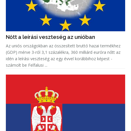
Nőtt a leírási veszteség az unióban
Az uniós országokban az összesített bruttó hazai termékhez
(GDP) mérve 3-ról 3,1 százalékra, 360 milliárd euróra nőtt az
idén a leírási veszteség az egy évvel korábbihoz képest -
számolt be Felfalusi ...