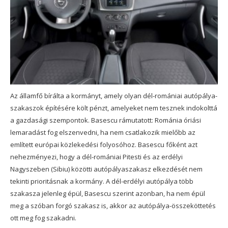
Az államfő bírálta a kormányt, amely olyan dél-romániai autópálya-
szakaszok építésére költ pénzt, amelyeket nem tesznek indokolttá
a gazdasági szempontok. Basescu rámutatott: Románia óriási
lemaradást fog elszenvedni, ha nem csatlakozik mielőbb az
említett európai közlekedési folyosóhoz. Basescu főként azt
nehezményezi, hogy a dél-romániai Pitesti és az erdélyi
Nagyszeben (Sibiu) közötti autópályaszakasz elkezdését nem
tekinti prioritásnak a kormány. A dél-erdélyi autópálya több
szakasza jelenleg épül, Basescu szerint azonban, ha nem épül
meg a szóban forgó szakasz is, akkor az autópálya-összeköttetés
ott meg fog szakadni.