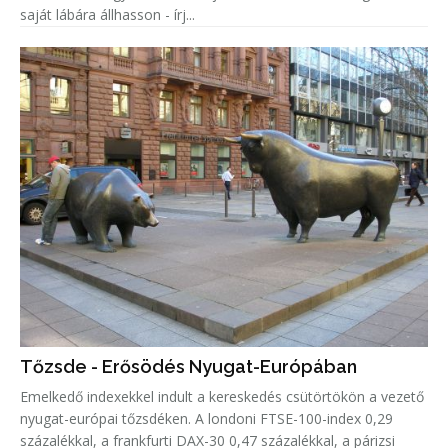
saját lábára állhasson - írj...
Tőzsde - Erősödés Nyugat-Európában
Emelkedő indexekkel indult a kereskedés csütörtökön a vezető
nyugat-európai tőzsdéken. A londoni FTSE-100-index 0,29
százalékkal, a frankfurti DAX-30 0,47 százalékkal, a párizsi