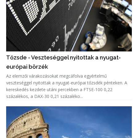
Tőzsde - Veszteséggel nyitottak a nyugat-
európai börzék
Az elemzői várakozásokat megcáfolva egyértelmű
veszteséggel nyitottak a nyugat-európai tőzsdék pénteken. A
kereskedés kezdete utáni percekben a FTSE-100 0,22
százalékos, a DAX-30 0,21 százaléko...