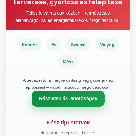
tervezése, gyártása és felépítése
Teljes folyamat egy kézben – természetes
alapanyagokkal és energiatakarékos megoldásokkal.
Kender
Fa
Szalma
Vályog
Mész
A tervezéstől a megvalósításig végigkísérjük az
építkezést – valódi, működő megoldásokkal.
Részletek és lehetőségek
Kész típustervek
Ha konkrét elképzelést keresel: