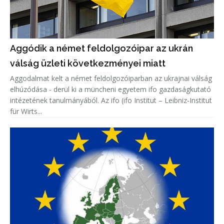
Aggódik a német feldolgozóipar az ukrán
válság üzleti következményei miatt
Aggodalmat kelt a német feldolgozóiparban az ukrajnai válság
elhúzódása - derül ki a müncheni egyetem ifo gazdaságkutató
intézetének tanulmányából. Az ifo (ifo Institut – Leibniz-Institut
für Wirts...