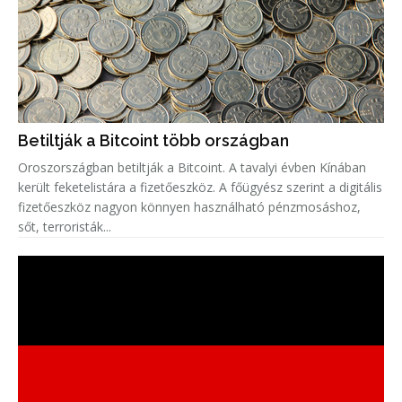
Betiltják a Bitcoint több országban
Oroszországban betiltják a Bitcoint. A tavalyi évben Kínában
került feketelistára a fizetőeszköz. A főügyész szerint a digitális
fizetőeszköz nagyon könnyen használható pénzmosáshoz,
sőt, terroristák...