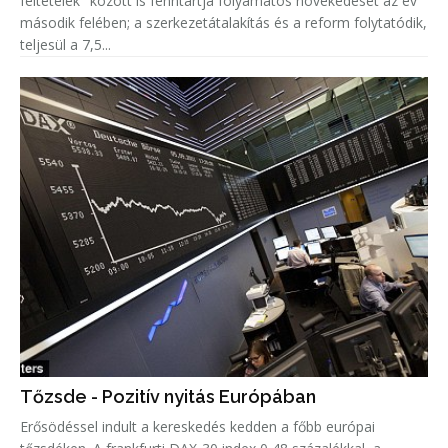
feltételek" között is fenntartja folyamatos növekedését az év
második felében; a szerkezetátalakítás és a reform folytatódik,
teljesül a 7,5...
Tőzsde - Pozitív nyitás Európában
Erősödéssel indult a kereskedés kedden a főbb európai