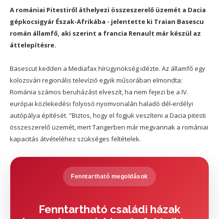
A romániai Pitestiről áthelyezi összeszerelő üzemét a Dacia
gépkocsigyár Észak-Afrikába - jelentette ki Traian Basescu
román államfő, aki szerint a francia Renault már készül az
áttelepítésre.
Basescut kedden a Mediafax hírügynökség idézte. Az államfő egy
kolozsvári regionális televízió egyik műsorában elmondta:
Románia számos beruházást elveszít, ha nem fejezi be a IV.
európai közlekedési folyosó nyomvonalán haladó dél-erdélyi
autópálya építését. "Biztos, hogy el fogjuk veszíteni a Dacia pitesti
összeszerelő üzemét, mert Tangerben már megvannak a romániai
kapacitás átvételéhez szükséges feltételek.
Fenntartható megoldások
Fenntartható családi házak