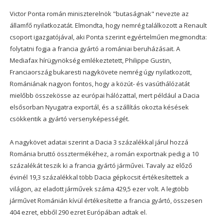
Victor Ponta román miniszterelnök "butaságnak" nevezte az
államfő nyilatkozatát. Elmondta, hogy nemrég találkozott a Renault
csoport igazgatójával, aki Ponta szerint egyértelműen megmondta:
folytatni fogja a francia gyártó a romániai beruházásait. A
Mediafax hírügynökség emlékeztetett, Philippe Gustin,
Franciaország bukaresti nagykövete nemrég úgy nyilatkozott,
Romániának nagyon fontos, hogy a közút- és vasúthálózatát
mielőbb összekösse az európai hálózattal, mert például a Dacia
elsősorban Nyugatra exportál, és a szállítás okozta késések
csökkentik a gyártó versenyképességét.
A nagykövet adatai szerint a Dacia 3 százalékkal járul hozzá
Románia bruttó össztermékéhez, a román exportnak pedig a 10
százalékát teszik ki a francia gyártó járművei. Tavaly az előző
évinél 19,3 százalékkal több Dacia gépkocsit értékesítettek a
világon, az eladott járművek száma 429,5 ezer volt. A legtöbb
járművet Románián kívül értékesítette a francia gyártó, összesen
404 ezret, ebből 290 ezret Európában adtak el.