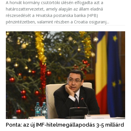
A horvát kormány csütörtöki ülésén elfogadta azt a
határozattervezetet, amely alapján az állam eladná
részesedését a Hrvatska postanska banka (HPB)
pénzintézetben, valamint részben a Croatia osiguranj...
Ponta: az új IMF-hitelmegállapodás 3-5 milliárd