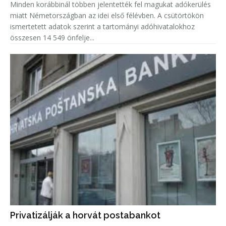
Minden korábbinál többen jelentették fel magukat adókerülés
miatt Németországban az idei első félévben. A csütörtökön
ismertetett adatok szerint a tartományi adóhivatalokhoz
összesen 14 549 önfelje...
Privatizálják a horvát postabankot