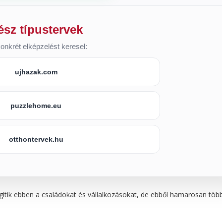
ész típustervek
onkrét elképzelést keresel:
ujhazak.com
puzzlehome.eu
otthontervek.hu
segítik ebben a családokat és vállalkozásokat, de ebből hamarosan töb