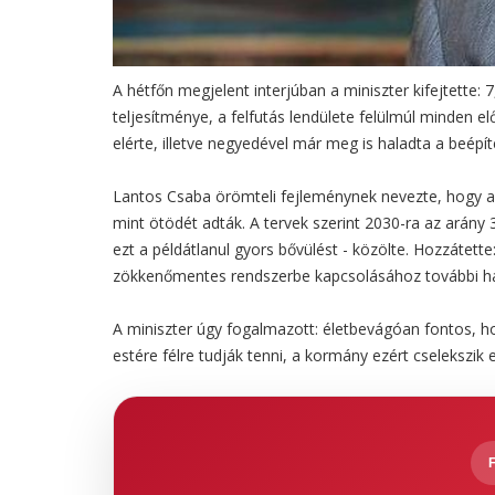
A hétfőn megjelent interjúban a miniszter kifejtette: 
teljesítménye, a felfutás lendülete felülmúl minden e
elérte, illetve negyedével már meg is haladta a beépít
Lantos Csaba örömteli fejleménynek nevezte, hogy a
mint ötödét adták. A tervek szerint 2030-ra az arány 
ezt a példátlanul gyors bővülést - közölte. Hozzátett
zökkenőmentes rendszerbe kapcsolásához további hál
A miniszter úgy fogalmazott: életbevágóan fontos, ho
estére félre tudják tenni, a kormány ezért cselekszik 