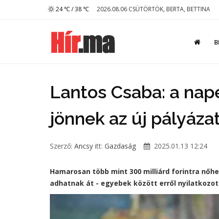
24 ℃ / 38 ℃
2026.08.06 CSÜTÖRTÖK, BERTA, BETTINA
B
Lantos Csaba: a nap
jönnek az új pályáza
Szerző:
Ancsy
itt:
Gazdaság
2025.01.13 12:24
Hamarosan több mint 300 milliárd forintra nőh
adhatnak át - egyebek között erről nyilatkozo