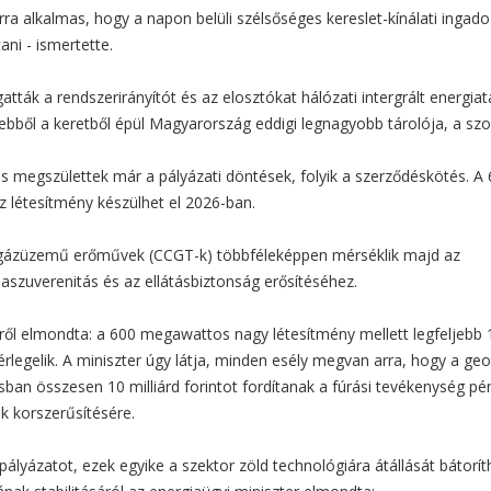
ra alkalmas, hogy a napon belüli szélsőséges kereslet-kínálati ingado
ani - ismertette.
gatták a rendszerirányítót és az elosztókat hálózati intergrált energia
bből a keretből épül Magyarország eddigi legnagyobb tárolója, a szol
is megszülettek már a pályázati döntések, folyik a szerződéskötés. A 
áz létesítmény készülhet el 2026-ban.
sú gázüzemű erőművek (CCGT-k) többféleképpen mérséklik majd az
aszuverenitás és az ellátásbiztonság erősítéséhez.
ől elmondta: a 600 megawattos nagy létesítmény mellett legfeljebb 
legelik. A miniszter úgy látja, minden esély megvan arra, hogy a ge
sban összesen 10 milliárd forintot fordítanak a fúrási tevékenység pé
k korszerűsítésére.
ályázatot, ezek egyike a szektor zöld technológiára átállását bátorít