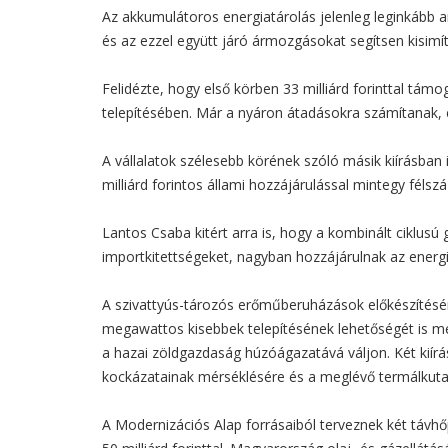
Az akkumulátoros energiatárolás jelenleg leginkább ar
és az ezzel együtt járó ármozgásokat segítsen kisimít
Felidézte, hogy első körben 33 milliárd forinttal támo
telepítésében. Már a nyáron átadásokra számítanak, e
A vállalatok szélesebb körének szóló másik kiírásban 
milliárd forintos állami hozzájárulással mintegy félsz
Lantos Csaba kitért arra is, hogy a kombinált ciklu
importkitettségeket, nagyban hozzájárulnak az energi
A szivattyús-tározós erőműberuházások előkészítésér
megawattos kisebbek telepítésének lehetőségét is mér
a hazai zöldgazdaság húzóágazatává váljon. Két kiírá
kockázatainak mérséklésére és a meglévő termálkuta
A Modernizációs Alap forrásaiból terveznek két távhőp