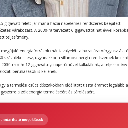
7,5 gigawatt felett jár már a hazai napelemes rendszerek beépített
lőzetes várakozást. A 2030-ra tervezett 6 gigawattot hat évvel korább
ett teljesítmény.
 megújuló energiaforrások már tavalyelőtt a hazai áramfogyasztás t
30 százalékos lesz, ugyanakkor a villamosenergia-rendszernek kezelnie
e: 2030-ra már 12 gigawattnyi naperőművel kalkulálnak, a teljesítmény
ózati beruházások is kellenek.
gy a termelési csúcsidőszakokban előállított tiszta áramot legalább 
egyszerre a zöldenergia termeléséért és tárolásáért.
Fenntartható megoldások