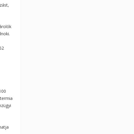
zást,
tárolók
noki.
62
100
otermia
nzügyi
hatja