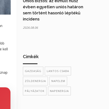
Uniós biztos: az elmúlt húsz
évben egyetlen uniós határon
sem történt hasonló léptékű
incidens
an
2026.08.06
öbb
 kell
Cimkék
GAZDASÁG
LANTOS CSABA
aznap
ZÖLDENERGIA
NAPELEM
PÁLYÁZATOK
NAPENERGIA