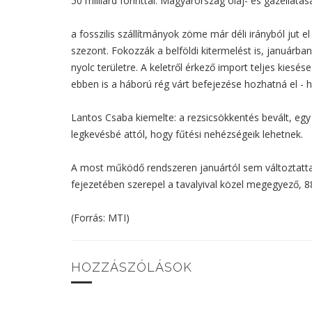
50 milliárd forinttal. Magyarország olaj- és gázellátá
a fosszilis szállítmányok zöme már déli irányból jut e
szezont. Fokozzák a belföldi kitermelést is, januárba
nyolc területre. A keletről érkező import teljes kiesé
ebben is a háború rég várt befejezése hozhatná el - 
Lantos Csaba kiemelte: a rezsicsökkentés bevált, eg
legkevésbé attól, hogy fűtési nehézségeik lehetnek.
A most működő rendszeren januártól sem változtattak
fejezetében szerepel a tavalyival közel megegyező, 880
(Forrás: MTI)
HOZZÁSZÓLÁSOK