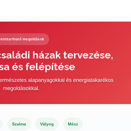
Fenntartható megoldások
saládi házak tervezése,
sa és felépítése
 természetes alapanyagokkal és energiatakarékos
megoldásokkal.
Szalma
Vályog
Mész