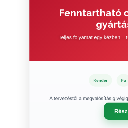
Fenntartható c
gyártá
Teljes folyamat egy kézben –
Kender
Fa
A tervezéstől a megvalósításig végi
Rész