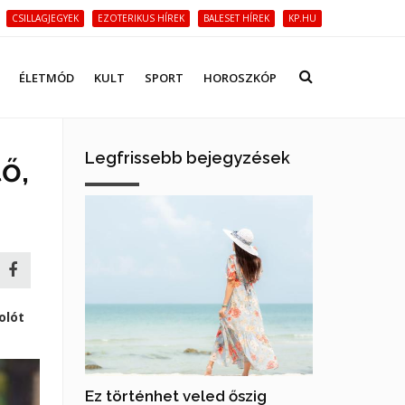
CSILLAGJEGYEK
EZOTERIKUS HÍREK
BALESET HÍREK
KP.HU
ÉLETMÓD
KULT
SPORT
HOROSZKÓP
Legfrissebb bejegyzések
ő,
olót
Ez történhet veled őszig