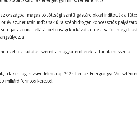
sának stabilitásáról az energiaügyi miniszter elmondta:
l az országba, magas töltöttségi szintű gáztárolókkal indították a fűté
n öt év szünet után indítanak újra szénhidrogén koncessziós pályázat
se sem jár azonnali ellátásbiztonsági kockázattal, de a valódi megoldás
hangsúlyozta.
y nemzetközi kutatás szerint a magyar emberek tartanak messze a
, a lakossági rezsivédelmi alap 2025-ben az Energiaügyi Minisztériu
 milliárd forintos kerettel.