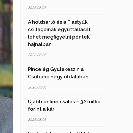
2026.08.06
A holdsarló és a Fiastyúk
csillagainak együttállását
lehet megfigyelni péntek
hajnalban
2026.08.06
Pince ég Gyulakeszin a
Csobánc hegy oldalában
2026.08.06
Újabb online csalás – 32 millió
forint a kár
2026.08.06