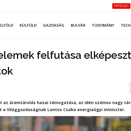
ÉPÍTÉSZET
ELFÖLD
KÜLFÖLD
GAZDASÁG
BULVÁR
TUDOMÁNY
TECH
elemek felfutása elképeszt
tok
et az áramtárolás hazai támogatása, az idén számos nagy tár
tt a Világgazdaságnak Lantos Csaba energiaügyi miniszter.