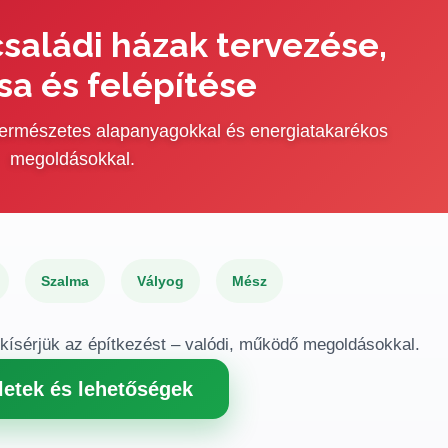
saládi házak tervezése,
sa és felépítése
 természetes alapanyagokkal és energiatakarékos
megoldásokkal.
Szalma
Vályog
Mész
gkísérjük az építkezést – valódi, működő megoldásokkal.
letek és lehetőségek