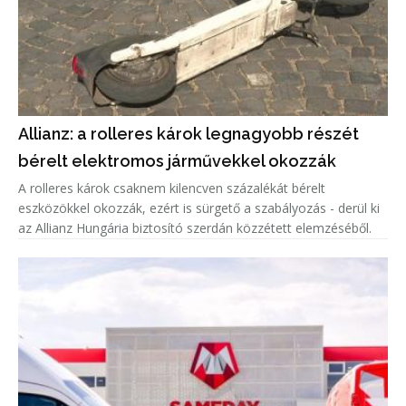
Allianz: a rolleres károk legnagyobb részét
bérelt elektromos járművekkel okozzák
A rolleres károk csaknem kilencven százalékát bérelt
eszközökkel okozzák, ezért is sürgető a szabályozás - derül ki
az Allianz Hungária biztosító szerdán közzétett elemzéséből.