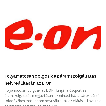
Folyamatosan dolgozik az áramszolgáltatás
helyreállításán az E.On
Folyamatosan dolgozik az E.ON Hungária Csoport az
áramszolgáltatás megjavításán, az érintett háztartások döntő
többségében már kedden helyreállították az ellátást - közölte a
szolgáltató csütörtökön az MTI-vel.