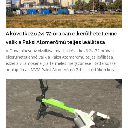
A következő 24-72 órában elkerülhetetlenné
válik a Paksi Atomerőmű teljes leállítása
A Duna alacsony vízállása miatt a következő 24-72 órában
elkerülhetetlenné válik a Paksi Atomerőmű teljes leállítása,
ezzel a villamosenergia-termelés megszűnése - tette közzé
honlapján az MVM Paksi Atomerőmű Zrt. csütörtökön kora
délután.