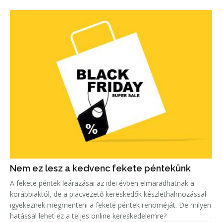
„legkeresettebb címet”. Másrészt egyre többen keresnek szak-
és mest
Nem ez lesz a kedvenc fekete péntekünk
A fekete péntek leárazásai az idei évben elmaradhatnak a
korábbiaktól, de a piacvezető kereskedők készlethalmozással
igyekeznek megmenteni a fekete péntek renoméját. De milyen
hatással lehet ez a teljes online kereskedelemre?