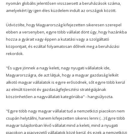
nyomán globális jelentősen visszaesett a beruházások száma,
amelyekért így igen éles küzdelem indult az országok között.
Üdvözölte, hogy Magyarország kifejezetten sikeresen szerepel
ebben a versenyben, egyre több vállalat dönt úgy, hogy hazánkba
hozza a gyárait vagy éppen a kutatási vagy a szolgáltató
központjait, és ezáltal folyamatosan dőlnek meg a beruházási
rekordok.
"És ugye jönnek a nagy keleti, nagy nyugati vállalatok ide,
Magyarországra, de azt látjuk, hogy a magyar gazdaság lelkét
alkotó magyar vállalatok is egyre erősödnek, sőt egyre több kerül
az elmúlt tizenöt év gazdaságfejlesztési stratégiájának
köszönhetően a nagyvállalati kategóriába" - hangsúlyozta.
"Egyre több nagy magyar vállalat tud a nemzetközi piacokon nem
csupán helytállni, hanem kifejezetten sikeres lenni (…) Egyre több
magyar tulajdonban lévő vállalat mind a keleti, mind a nyugati
piacokon a piacvezető vállalatok közé kerül, és ezek a nemzetközi