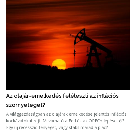
Az olajár-emelkedés feléleszti az inflációs
szörnyeteget?
A világgazdaságban az olajárak emelkedése jelentős inflációs
kockázatokat rejt. Mi várható a Fed és az OPEC+ lépéseitől?
Egy új recesszió fenyeget, vagy stabil marad a piac?