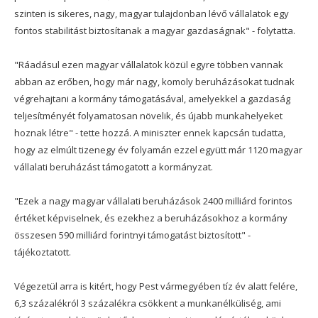
szinten is sikeres, nagy, magyar tulajdonban lévő vállalatok egy
fontos stabilitást biztosítanak a magyar gazdaságnak" - folytatta.
"Ráadásul ezen magyar vállalatok közül egyre többen vannak
abban az erőben, hogy már nagy, komoly beruházásokat tudnak
végrehajtani a kormány támogatásával, amelyekkel a gazdaság
teljesítményét folyamatosan növelik, és újabb munkahelyeket
hoznak létre" - tette hozzá. A miniszter ennek kapcsán tudatta,
hogy az elmúlt tizenegy év folyamán ezzel együtt már 1120 magyar
vállalati beruházást támogatott a kormányzat.
"Ezek a nagy magyar vállalati beruházások 2400 milliárd forintos
értéket képviselnek, és ezekhez a beruházásokhoz a kormány
összesen 590 milliárd forintnyi támogatást biztosított" -
tájékoztatott.
Végezetül arra is kitért, hogy Pest vármegyében tíz év alatt felére,
6,3 százalékról 3 százalékra csökkent a munkanélküliség, ami