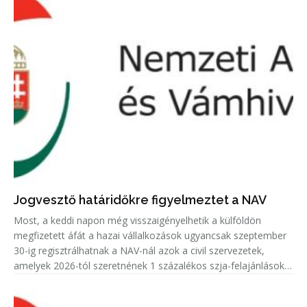
Jogvesztő határidőkre figyelmeztet a NAV
Most, a keddi napon még visszaigényelhetik a külföldön
megfizetett áfát a hazai vállalkozások ugyancsak szeptember
30-ig regisztrálhatnak a NAV-nál azok a civil szervezetek,
amelyek 2026-tól szeretnének 1 százalékos szja-felajánlásokat
fogadni.