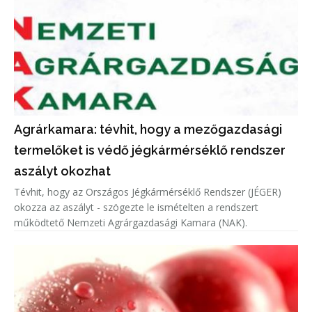
Agrárkamara: tévhit, hogy a mezőgazdasági
termelőket is védő jégkármérséklő rendszer
aszályt okozhat
Tévhit, hogy az Országos Jégkármérséklő Rendszer (JÉGER)
okozza az aszályt - szögezte le ismételten a rendszert
működtető Nemzeti Agrárgazdasági Kamara (NAK).