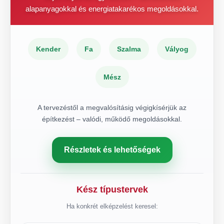
alapanyagokkal és energiatakarékos megoldásokkal.
Kender
Fa
Szalma
Vályog
Mész
A tervezéstől a megvalósításig végigkísérjük az
építkezést – valódi, működő megoldásokkal.
Részletek és lehetőségek
Kész típustervek
Ha konkrét elképzelést keresel: