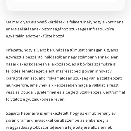
Ma már olyan alapvető kérdések is felmerülnek, hogy a kontinens
energiaellátásának biztonságához szükséges infrastruktúra
egyáltalán adott-e" - fűzte hozzá.
Kifejtette, hogy a Ganz beruházása túlmutat önmagán, ugyanis
egyrészt a beszállítói hálózatában nagy számban vannak jelen
hazai kis- és közepes vállalkozások, és a bővítés számukra is
fejlődési lehetőséget jelent, másrészt pedig olyan innovatív
iparágról van szó, ahol folyamatosan szükség van a szakképzett
munkaerőre, amelynek a kiképzésében maga a vállalat is részt
vesz az Óbudai Egyetemmel és a Ceglédi Szakképzési Centrummal
folytatott együttműködése révén.
Szijjártó Péter arra is emlékeztetett, hogy az elmúlt néhány év
során drámai kihívásokkal került szembe az emberiség, a
világgazdaság többször teljesen a feje tetejére állt, s ennek