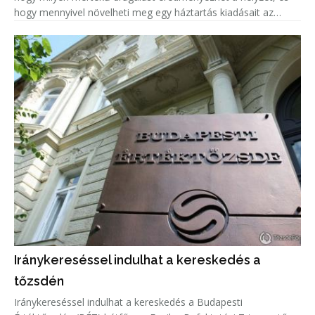
hogy mennyivel növelheti meg egy háztartás kiadásait az
euróárfolyam emelkedéséből adódó árnövekedés.
Iránykereséssel indulhat a kereskedés a
tőzsdén
Iránykereséssel indulhat a kereskedés a Budapesti