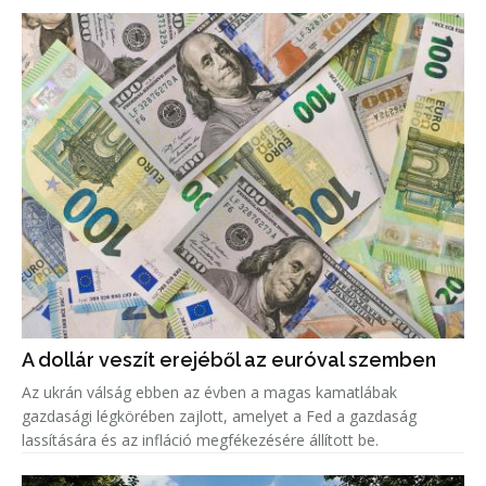
A dollár veszít erejéből az euróval szemben
Az ukrán válság ebben az évben a magas kamatlábak
gazdasági légkörében zajlott, amelyet a Fed a gazdaság
lassítására és az infláció megfékezésére állított be.