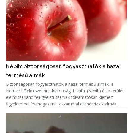
Nébih: biztonságosan fogyaszthatók a hazai
termésű almák
Biztonságosan fogyaszthatók a hazai termésű almák, a
Nemzeti Élelmiszerlánc-biztonsági Hivatal (Nébih) és a területi
élelmiszerlánc-felügyeleti szervek folyamatosan kiemelt
figyelemmel és magas mintaszámmal ellenőrzik az almák
növényvédőszer-maradék tartalmát.