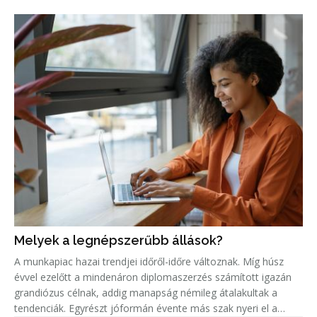
népszerűség jelentős növekedése miatt született meg ez a
Melyek a legnépszerűbb állások?
A munkapiac hazai trendjei időről-időre változnak. Míg húsz
évvel ezelőtt a mindenáron diplomaszerzés számított igazán
grandiózus célnak, addig manapság némileg átalakultak a
tendenciák. Egyrészt jóformán évente más szak nyeri el a