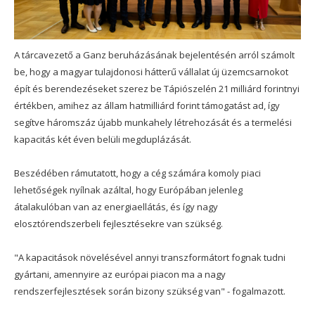
A tárcavezető a Ganz beruházásának bejelentésén arról számolt
be, hogy a magyar tulajdonosi hátterű vállalat új üzemcsarnokot
épít és berendezéseket szerez be Tápiószelén 21 milliárd forintnyi
értékben, amihez az állam hatmilliárd forint támogatást ad, így
segítve háromszáz újabb munkahely létrehozását és a termelési
kapacitás két éven belüli megduplázását.
Beszédében rámutatott, hogy a cég számára komoly piaci
lehetőségek nyílnak azáltal, hogy Európában jelenleg
átalakulóban van az energiaellátás, és így nagy
elosztórendszerbeli fejlesztésekre van szükség.
"A kapacitások növelésével annyi transzformátort fognak tudni
gyártani, amennyire az európai piacon ma a nagy
rendszerfejlesztések során bizony szükség van" - fogalmazott.