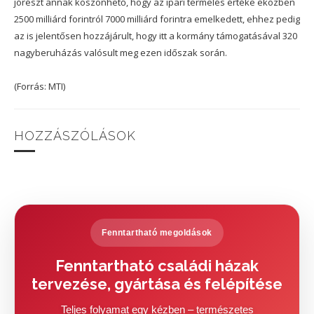
jórészt annak köszönhető, hogy az ipari termelés értéke eközben
2500 milliárd forintról 7000 milliárd forintra emelkedett, ehhez pedig
az is jelentősen hozzájárult, hogy itt a kormány támogatásával 320
nagyberuházás valósult meg ezen időszak során.
(Forrás: MTI)
HOZZÁSZÓLÁSOK
Fenntartható megoldások
Fenntartható családi házak
tervezése, gyártása és felépítése
Teljes folyamat egy kézben – természetes