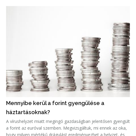
valójában az az összeg minden évvel egyre kevesebbet ér, a
fejlett országokban k
Mennyibe kerül a forint gyengülése a
háztartásoknak?
A vírushelyzet miatt megingó gazdaságban jelentősen gyengült
a forint az euróval szemben. Megvizsgáltuk, mi ennek az oka,
hogy milyen mértékű drágulást eredményezhet a helyzet, és