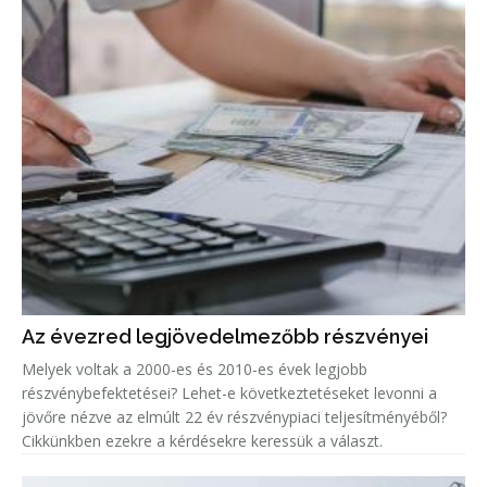
Az évezred legjövedelmezőbb részvényei
Melyek voltak a 2000-es és 2010-es évek legjobb
részvénybefektetései? Lehet-e következtetéseket levonni a
jövőre nézve az elmúlt 22 év részvénypiaci teljesítményéből?
Cikkünkben ezekre a kérdésekre keressük a választ.