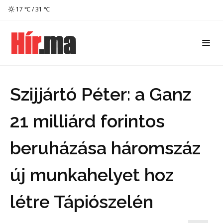
17 ℃ / 31 ℃
Szijjártó Péter: a Ganz
21 milliárd forintos
beruházása háromszáz
új munkahelyet hoz
létre Tápiószelén