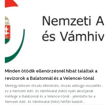
Minden ötödik ellenőrzésnél hibát találtak a
revizorok a Balatonnál és a Velencei-tónál
Mintegy kétezer-ötszáz ellenőrzés, ötszáz adóügyi visszaélés -
ez a Nemzeti Adó- és Vámhivatal (NAV) nyári akciójának
mérlege a Balatonnál és a Velencei-tónál - jelentette be a
Nemzeti Adó- és Vámhivatal (NAV) hétfőn kiadott
közleményében.