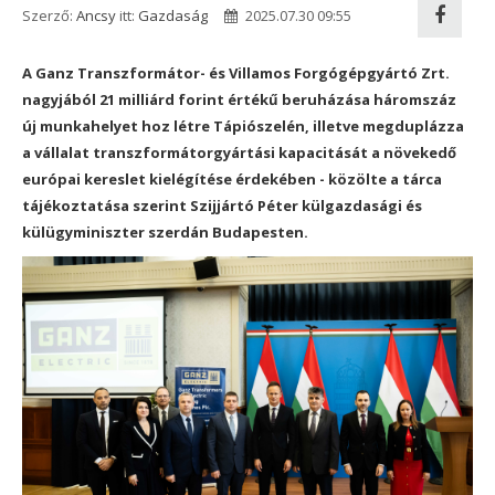
Szerző:
Ancsy
itt:
Gazdaság
2025.07.30 09:55
A Ganz Transzformátor- és Villamos Forgógépgyártó
Zrt
.
nagyjából 21 milliárd forint értékű beruházása háromszáz
új munkahelyet hoz létre Tápiószelén, illetve megduplázza
a vállalat transzformátorgyártási kapacitását a növekedő
európai kereslet kielégítése érdekében - közölte a tárca
tájékoztatása szerint Szijjártó Péter külgazdasági és
külügyminiszter szerdán Budapesten.