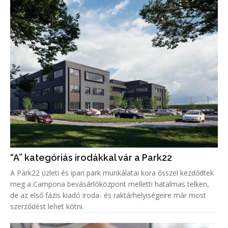
“A” kategóriás irodákkal vár a Park22
A Park22 üzleti és ipari park munkálatai kora ősszel kezdődtek
meg a Campona bevásárlóközpont melletti hatalmas telken,
de az első fázis kiadó iroda- és raktárhelyiségeire már most
szerződést lehet kötni.