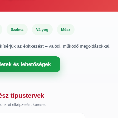
Szalma
Vályog
Mész
gkísérjük az építkezést – valódi, működő megoldásokkal.
letek és lehetőségek
ész típustervek
onkrét elképzelést keresel: