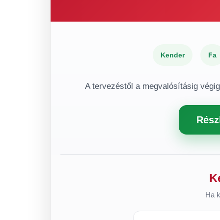
Kender
Fa
A tervezéstől a megvalósításig végi
Rész
K
Ha k