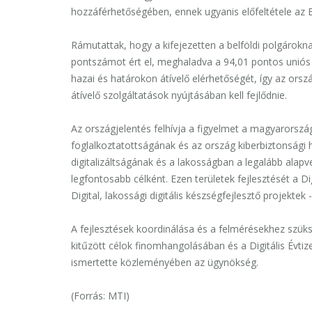
hozzáférhetőségében, ennek ugyanis előfeltétele az 
Rámutattak, hogy a kifejezetten a belföldi polgárokna
pontszámot ért el, meghaladva a 94,01 pontos uniós á
hazai és határokon átívelő elérhetőségét, így az or
átívelő szolgáltatások nyújtásában kell fejlődnie.
Az országjelentés felhívja a figyelmet a magyarországi
foglalkoztatottságának és az ország kiberbiztonsági h
digitalizáltságának és a lakosságban a legalább alapv
legfontosabb célként. Ezen területek fejlesztését a Di
Digital, lakossági digitális készségfejlesztő projektek
A fejlesztések koordinálása és a felmérésekhez szüks
kitűzött célok finomhangolásában és a Digitális Évtize
ismertette közleményében az ügynökség.
(Forrás: MTI)