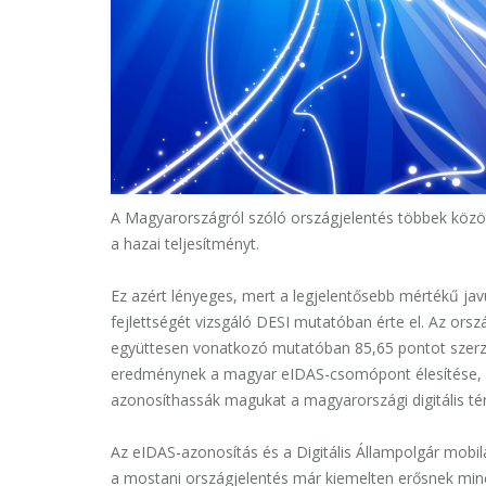
A Magyarországról szóló országjelentés többek közöt
a hazai teljesítményt.
Ez azért lényeges, mert a legjelentősebb mértékű jav
fejlettségét vizsgáló DESI mutatóban érte el. Az ors
együttesen vonatkozó mutatóban 85,65 pontot szerze
eredménynek a magyar eIDAS-csomópont élesítése, am
azonosíthassák magukat a magyarországi digitális tér
Az eIDAS-azonosítás és a Digitális Állampolgár mobil
a mostani országjelentés már kiemelten erősnek min