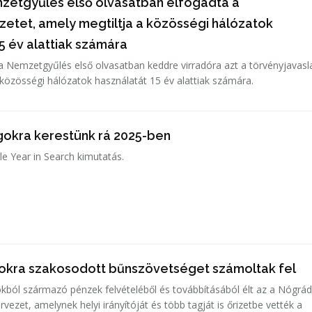
mzetgyűlés első olvasatban elfogadta a
zetet, amely megtiltja a közösségi hálózatok
5 év alattiak számára
ia Nemzetgyűlés első olvasatban keddre virradóra azt a törvényjavasl
 közösségi hálózatok használatát 15 év alattiak számára.
gokra kerestünk rá 2025-ben
e Year in Search kimutatás.
sokra szakosodott bűnszövetséget számoltak fel
okból származó pénzek felvételéből és továbbításából élt az a Nógrá
ezet, amelynek helyi irányítóját és több tagját is őrizetbe vették a