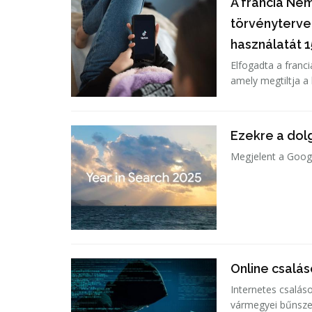
A francia Ne
törvényterve
használatát 1
Elfogadta a franc
amely megtiltja a
Ezekre a dol
Megjelent a Googl
Online csalá
Internetes csalás
vármegyei bűnszerv