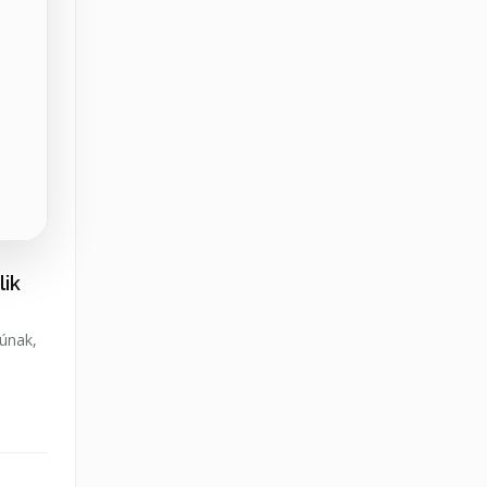
lik
iúnak,