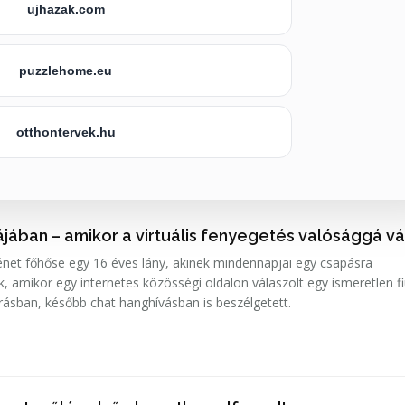
ujhazak.com
puzzlehome.eu
otthontervek.hu
jában – amikor a virtuális fenyegetés valósággá vá
ténet főhőse egy 16 éves lány, akinek mindennapjai egy csapásra
 amikor egy internetes közösségi oldalon válaszolt egy ismeretlen f
írásban, később chat hanghívásban is beszélgetett.