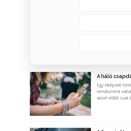
A háló csapdá
Egy elképzelt tör
rémálommá váltak,
akivel előbb csak 