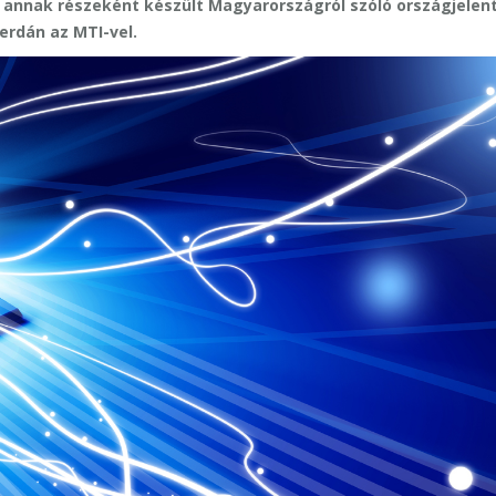
és annak részeként készült Magyarországról szóló országjelen
erdán az MTI-vel.