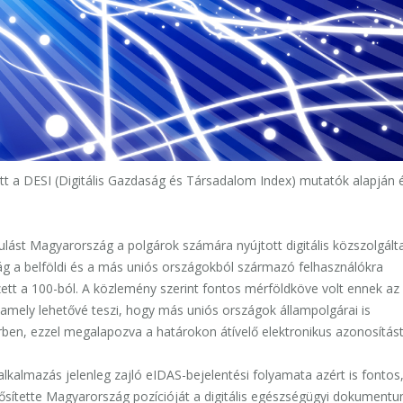
t a DESI (Digitális Gazdaság és Társadalom Index) mutatók alapján é
ulást Magyarország a polgárok számára nyújtott digitális közszolgált
zág a belföldi és a más uniós országokból származó felhasználókra
tt a 100-ból. A közlemény szerint fontos mérföldköve volt ennek az
ely lehetővé teszi, hogy más uniós országok állampolgárai is
ben, ezzel megalapozva a határokon átívelő elektronikus azonosítást
alkalmazás jelenleg zajló eIDAS-bejelentési folyamata azért is fontos
ősítette Magyarország pozícióját a digitális egészségügyi dokument