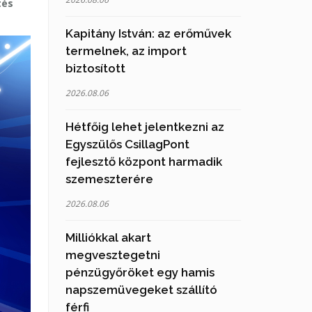
tés
Kapitány István: az erőművek
termelnek, az import
biztosított
2026.08.06
Hétfőig lehet jelentkezni az
Egyszülős CsillagPont
fejlesztő központ harmadik
szemeszterére
2026.08.06
Milliókkal akart
megvesztegetni
pénzügyőröket egy hamis
napszemüvegeket szállító
férfi