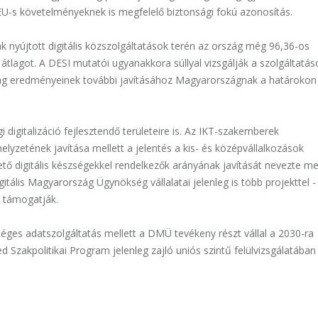
EU-s követelményeknek is megfelelő biztonsági fokú azonosítás.
k nyújtott digitális közszolgáltatások terén az ország még 96,36-os
tlagot. A DESI mutatói ugyanakkora súllyal vizsgálják a szolgáltatás
szág eredményeinek további javításához Magyarországnak a határokon
 digitalizáció fejlesztendő területeire is. Az IKT-szakemberek
elyzetének javítása mellett a jelentés a kis- és középvállalkozások
ető digitális készségekkel rendelkezők arányának javítását nevezte m
gitális Magyarország Ügynökség vállalatai jelenleg is több projekttel 
 - támogatják.
éges adatszolgáltatás mellett a DMÜ tevékeny részt vállal a 2030-ra
d Szakpolitikai Program jelenleg zajló uniós szintű felülvizsgálatában 