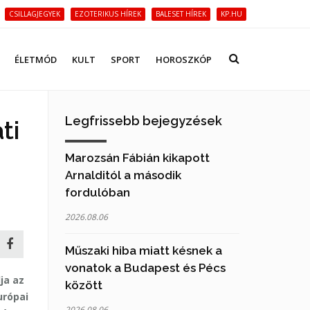
CSILLAGJEGYEK
EZOTERIKUS HÍREK
BALESET HÍREK
KP.HU
ÉLETMÓD
KULT
SPORT
HOROSZKÓP
Legfrissebb bejegyzések
ti
Marozsán Fábián kikapott
Arnalditól a második
fordulóban
2026.08.06
Műszaki hiba miatt késnek a
vonatok a Budapest és Pécs
ja az
között
urópai
2026.08.06