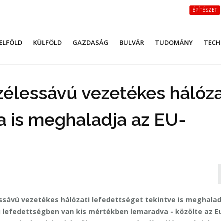
ÉPÍTÉSZET
ELFÖLD
KÜLFÖLD
GAZDASÁG
BULVÁR
TUDOMÁNY
TECH
élessávú vezetékes hálóza
a is meghaladja az EU-
sávú vezetékes hálózati lefedettséget tekintve is meghalad
ú lefedettségben van kis mértékben lemaradva - közölte az E