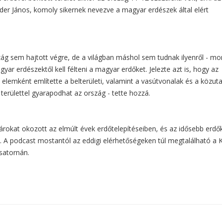
Áder János, komoly sikernek nevezve a magyar erdészek által elért
zág sem hajtott végre, de a világban máshol sem tudnak ilyenről - m
r erdészektől kell félteni a magyar erdőket. Jelezte azt is, hogy az
elemként említette a belterületi, valamint a vasútvonalak és a közut
s területtel gyarapodhat az ország - tette hozzá.
okat okozott az elmúlt évek erdőtelepítéseiben, és az idősebb erdők
 A podcast mostantól az eddigi elérhetőségeken túl megtalálható a 
satornán.