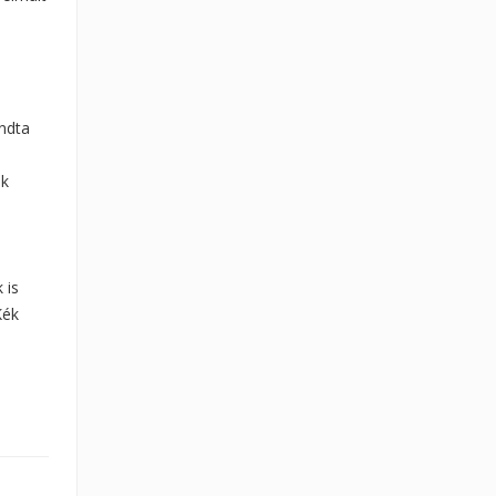
ondta
ak
 is
Kék