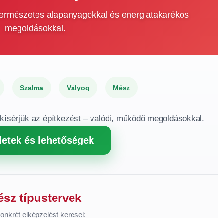
 természetes alapanyagokkal és energiatakarékos
megoldásokkal.
Szalma
Vályog
Mész
gkísérjük az építkezést – valódi, működő megoldásokkal.
letek és lehetőségek
ész típustervek
onkrét elképzelést keresel: