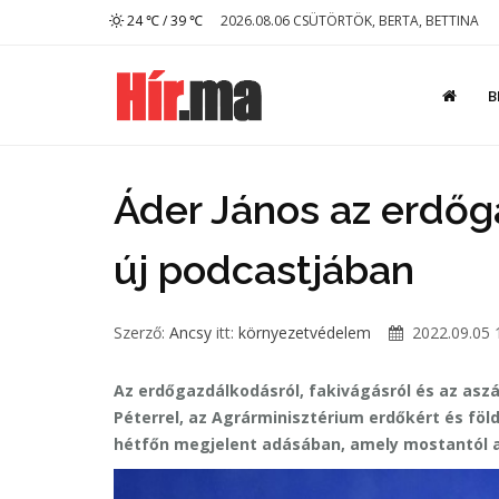
24 ℃ / 39 ℃
2026.08.06 CSÜTÖRTÖK, BERTA, BETTINA
B
Áder János az erdőg
új podcastjában
Szerző:
Ancsy
itt:
környezetvédelem
2022.09.05 
Az erdőgazdálkodásról, fakivágásról és az asz
Péterrel, az Agrárminisztérium erdőkért és föl
hétfőn megjelent adásában, amely mostantól a