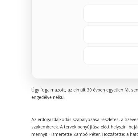
Úgy fogalmazott, az elmúlt 30 évben egyetlen fát sem
engedélye nélkül.
Az erdőgazdálkodás szabályozása részletes, a tízéves 
szakemberek. A tervek benyújtása előtt helyszíni bejá
mennyit - ismertette Zambó Péter. Hozzátette: a hat