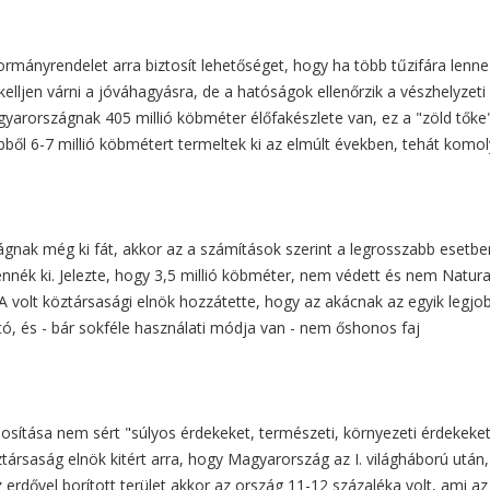
kormányrendelet arra biztosít lehetőséget, hogy ha több tűzifára lenne
lljen várni a jóváhagyásra, de a hatóságok ellenőrzik a vészhelyzeti
yarországnak 405 millió köbméter élőfakészlete van, ez a "zöld tőke
bből 6-7 millió köbmétert termeltek ki az elmúlt években, tehát komol
ágnak még ki fát, akkor az a számítások szerint a legrosszabb esetbe
ennék ki. Jelezte, hogy 3,5 millió köbméter, nem védett és nem Natur
 A volt köztársasági elnök hozzátette, hogy az akácnak az egyik legjo
ó, és - bár sokféle használati módja van - nem őshonos faj
osítása nem sért "súlyos érdekeket, természeti, környezeti érdekeket
társaság elnök kitért arra, hogy Magyarország az I. világháború után,
z erdővel borított terület akkor az ország 11-12 százaléka volt, ami az