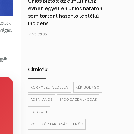
Uniós biztos: az elmúlt húsz
évben egyetlen uniós határon
sem történt hasonló léptékű
tettek
incidens
vágás.
2026.08.06
gyik
Cimkék
KÖRNYEZETVÉDELEM
KÉK BOLYGÓ
ÁDER JÁNOS
ERDŐGAZDÁLKODÁS
PODCAST
VOLT KÖZTÁRSASÁGI ELNÖK