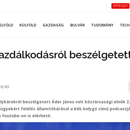
ÉPÍTÉSZET
ELFÖLD
KÜLFÖLD
GAZDASÁG
BULVÁR
TUDOMÁNY
TECH
azdálkodásról beszélgetet
10:43
álykárokról beszélgetett Áder János volt köztársasági elnök
dügyekért felelős államtitkárával a Kék bolygó című podcastj
 Youtube-on is elérhető.