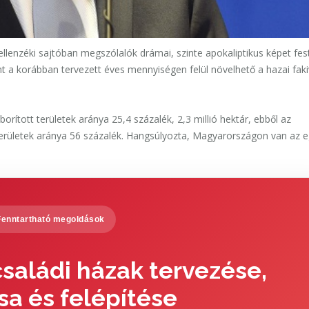
 ellenzéki sajtóban megszólalók drámai, szinte apokaliptikus képet fes
t a korábban tervezett éves mennyiségen felül növelhető a hazai faki
tott területek aránya 25,4 százalék, 2,3 millió hektár, ebből az
őterületek aránya 56 százalék. Hangsúlyozta, Magyarországon van az e
Fenntartható megoldások
saládi házak tervezése,
sa és felépítése