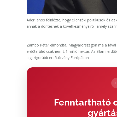
Áder János felidézte, hogy ellenzéki politikusok és az
annak a döntésnek a következményeiről, amely szerin
Zambó Péter elmondta, Magyarországon ma a fával borí
erdőterület csaknem 2,1 millió hektár. Az állami erd
legszigorúbb erdőtörvény Európában.
Fenntartható c
gyártá