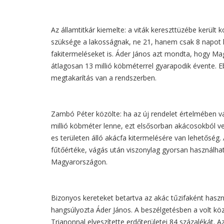
Az államtitkár kiemelte: a viták kereszttüzébe került 
szüksége a lakosságnak, ne 21, hanem csak 8 napot ke
fakitermeléseket is. Áder János azt mondta, hogy Mag
átlagosan 13 millió köbméterrel gyarapodik évente. E
megtakarítás van a rendszerben.
Zambó Péter közölte: ha az új rendelet értelmében v
millió köbméter lenne, ezt elsősorban akácosokból v
es területen álló akácfa kitermelésére van lehetőség.
fűtőértéke, vágás után viszonylag gyorsan használhat
Magyarországon.
Bizonyos kereteket betartva az akác tűzifaként haszn
hangsúlyozta Áder János. A beszélgetésben a volt köz
Trianonnal elveszítette erdőterületei 84 százalékát. A