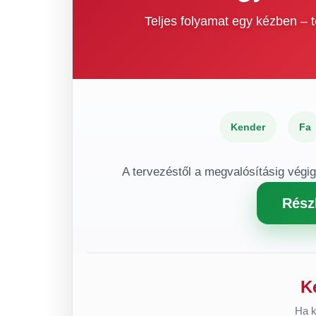
Teljes folyamat egy kézben –
Kender
Fa
A tervezéstől a megvalósításig végi
Rész
K
Ha k