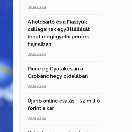
2026.08.06
A holdsarló és a Fiastyúk
csillagainak együttállását
lehet megfigyelni péntek
hajnalban
2026.08.06
Pince ég Gyulakeszin a
Csobánc hegy oldalában
2026.08.06
Újabb online csalás – 32 millió
forint a kár
2026.08.06