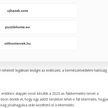
ujhazak.com
puzzlehome.eu
otthontervek.hu
 lehetett legálisan kivágni az erdészeti, a természetvédelmi hatóság
erdőterv alapján most készítik a 2023-as fakitermelési tervet a
ráson döntik el, hogy egy adott területen lehet-e fát kitermelni, hogy
óság jóváhagyása után kezdhető el a kitermelés.