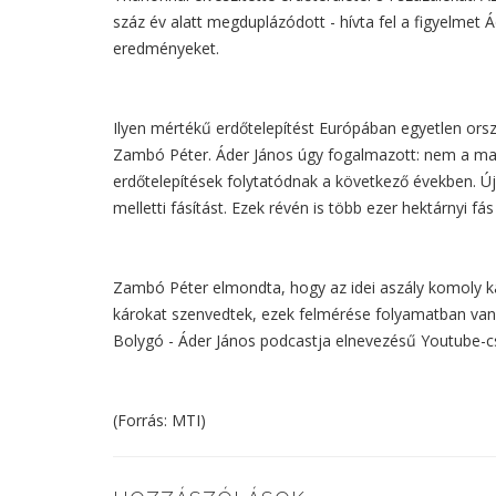
száz év alatt megduplázódott - hívta fel a figyelmet 
eredményeket.
Ilyen mértékű erdőtelepítést Európában egyetlen ors
Zambó Péter. Áder János úgy fogalmazott: nem a magya
erdőtelepítések folytatódnak a következő években. Új 
melletti fásítást. Ezek révén is több ezer hektárnyi fá
Zambó Péter elmondta, hogy az idei aszály komoly kár
károkat szenvedtek, ezek felmérése folyamatban van.
Bolygó - Áder János podcastja elnevezésű Youtube-c
(Forrás: MTI)