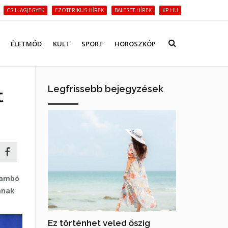
CSILLAGJEGYEK
EZOTERIKUS HÍREK
BALESET HÍREK
KP.HU
ÉLETMÓD
KULT
SPORT
HOROSZKÓP
Legfrissebb bejegyzések
t
 Zambó
ának
Ez történhet veled őszig