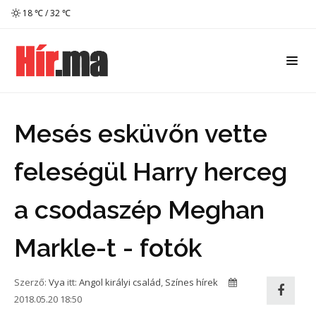
18 ℃ / 32 ℃
Mesés esküvőn vette
feleségül Harry herceg
a csodaszép Meghan
Markle-t - fotók
Szerző:
Vya
itt:
Angol királyi család
,
Színes hírek
2018.05.20 18:50