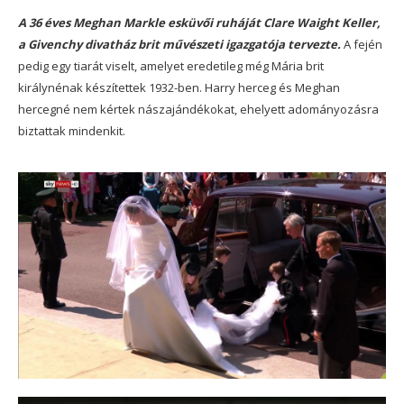
A 36 éves Meghan Markle esküvői ruháját Clare Waight Keller,
a Givenchy divatház brit művészeti igazgatója tervezte.
A fején
pedig egy tiarát viselt, amelyet eredetileg még Mária brit
királynénak készítettek 1932-ben. Harry herceg és Meghan
hercegné nem kértek nászajándékokat, ehelyett adományozásra
biztattak mindenkit.