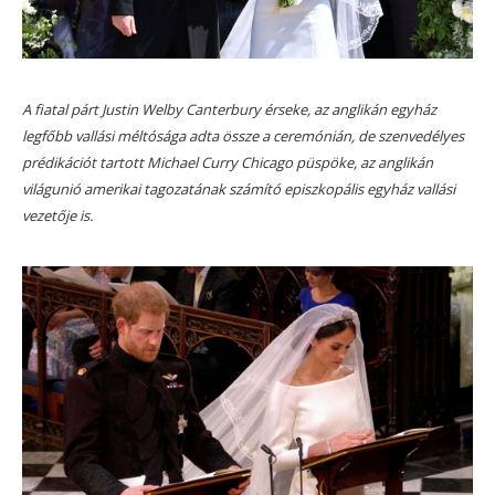
A fiatal párt Justin Welby Canterbury érseke, az anglikán egyház
legfőbb vallási méltósága adta össze a ceremónián, de szenvedélyes
prédikációt tartott Michael Curry Chicago püspöke, az anglikán
világunió amerikai tagozatának számító episzkopális egyház vallási
vezetője is.