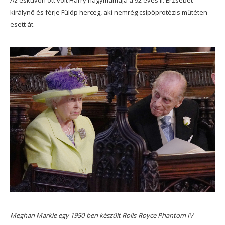
királynő és férje Fülöp herceg, aki nemrég csípőprotézis műtéten
esett át.
Meghan Markle egy 1950-ben készült Rolls-Royce Phantom IV