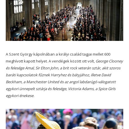
A Szent György kápolnában a királyi család tagjai mellet 600
meghívott kapott helyet. A vendégek között ott volt,
George Clooney
és felesége Amal, Sir Elton John, a brit rock veterán sztár, akit szoros
baráti kapcsolatok fűznek Harryhez és bátyjához, illetve David
Beckham, a Manchester United és az angol labdarúgó-válogatott
egykori ünnepelt sztárja és felesége, Victoria Adams, a Spice Girls
egykori énekese.