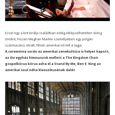
Ezzel egy a brit királyi családban eddig elképzelhetetlen dolog
történt, hiszen Meghan Markle személyében egy polgári
származású, elvált, félvér amerikai nő lett a tagja.
A ceremónia során az amerikai zenekultúra is helyet kapott,
az ősi egyház himnuszok mellett a The Kingdom Choir
gospelkórus kórus adta el a Stand By Me, Ben E. King az
amerikai soul néha klasszikusának dalát.