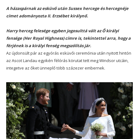
A házaspárnak az esküvő után Sussex hercege és hercegnéje
címet adományozta II. Erzsébet királynő.
Harry herceg felesége egyben jogosulttá vált az Ő királyi
fensége (Her Royal Highness) címre is, tekintettel arra, hogy a
férjének is a királyi fenség megszólítás jár.
Az újdonsült pár az egyórás esküvői ceremónia után nyitott hintón
az Ascot Landau egyikén félórás körutat tett meg Windsor utcáin,
integetve az őket ünneplő több százezer embernek.