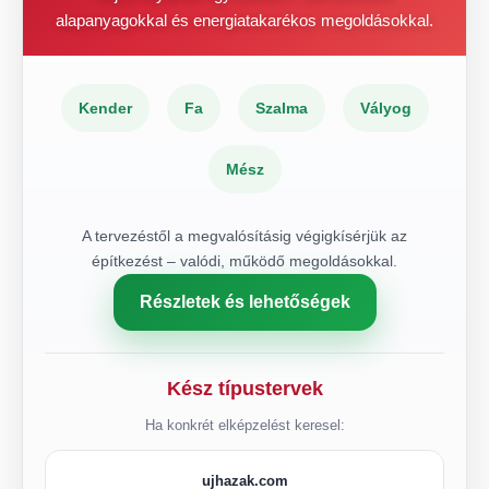
alapanyagokkal és energiatakarékos megoldásokkal.
Kender
Fa
Szalma
Vályog
Mész
A tervezéstől a megvalósításig végigkísérjük az
építkezést – valódi, működő megoldásokkal.
Részletek és lehetőségek
Kész típustervek
Ha konkrét elképzelést keresel:
ujhazak.com