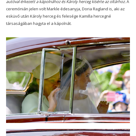
autóval érkezett a kápolnához és Károly herceg kísérte az oltárhoz.
A
ceremónián jelen volt Markle édesanyja, Doria Ragland is, aki az
esküvő után Károly herceg és felesége Kamilla hercegné
társaságában hagyta el a kápolnát.