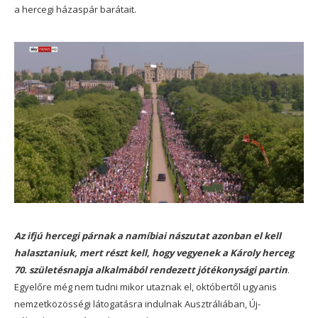
a hercegi házaspár barátait.
Az ifjú hercegi párnak a namíbiai nászutat azonban el kell
halasztaniuk, mert részt kell, hogy vegyenek a Károly herceg
70. születésnapja alkalmából rendezett jótékonysági partin
.
Egyelőre még nem tudni mikor utaznak el, októbertől ugyanis
nemzetközösségi látogatásra indulnak Ausztráliában, Új-