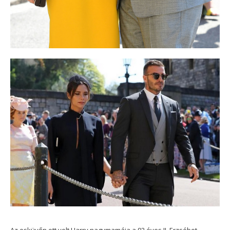
Az esküvőn ott volt Harry nagymamája a 92 éves II. Erzsébet