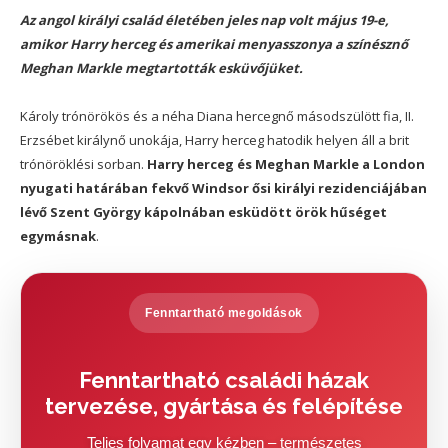
Az angol királyi család életében jeles nap volt május 19-e,
amikor Harry herceg és amerikai menyasszonya a színésznő
Meghan Markle megtartották esküvőjüket.
Károly trónörökös és a néha Diana hercegnő másodszülött fia, II.
Erzsébet királynő unokája, Harry herceg hatodik helyen áll a brit
trónöröklési sorban.
Harry herceg és Meghan Markle a London
nyugati határában fekvő Windsor ősi királyi rezidenciájában
lévő Szent György kápolnában esküdött örök hűséget
egymásnak
.
Fenntartható megoldások
Fenntartható családi házak
tervezése, gyártása és felépítése
Teljes folyamat egy kézben – természetes