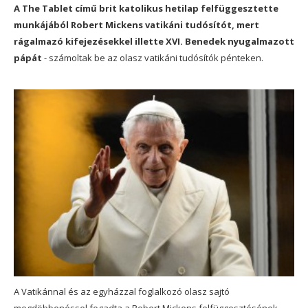
A The Tablet című brit katolikus hetilap felfüggesztette
munkájából Robert Mickens vatikáni tudósítót, mert
rágalmazó kifejezésekkel illette XVI. Benedek nyugalmazott
pápát
- számoltak be az olasz vatikáni tudósítók pénteken.
A Vatikánnal és az egyházzal foglalkozó olasz sajtó