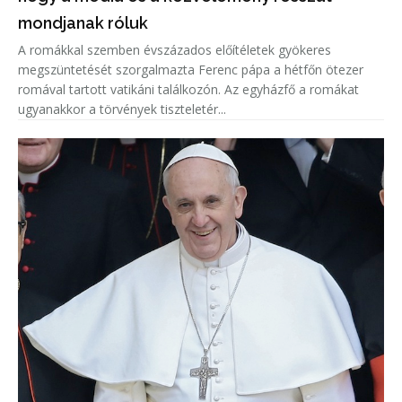
mondjanak róluk
A romákkal szemben évszázados előítéletek gyökeres
megszüntetését szorgalmazta Ferenc pápa a hétfőn ötezer
romával tartott vatikáni találkozón. Az egyházfő a romákat
ugyanakkor a törvények tiszteletér...