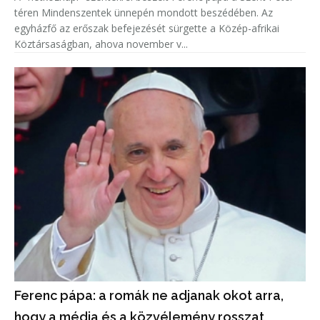
téren Mindenszentek ünnepén mondott beszédében. Az
egyházfő az erőszak befejezését sürgette a Közép-afrikai
Köztársaságban, ahova november v...
Ferenc pápa: a romák ne adjanak okot arra,
hogy a média és a közvélemény rosszat