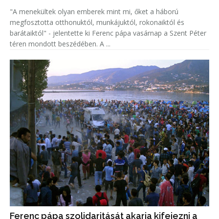
"A menekültek olyan emberek mint mi, őket a háború
megfosztotta otthonuktól, munkájuktól, rokonaiktól és
barátaiktól" - jelentette ki Ferenc pápa vasárnap a Szent Péter
téren mondott beszédében. A ...
Ferenc pápa szolidaritását akarja kifejezni a