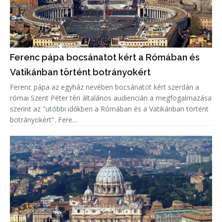
Ferenc pápa bocsánatot kért a Rómában és
Vatikánban történt botrányokért
Ferenc pápa az egyház nevében bocsánatot kért szerdán a
római Szent Péter téri általános audiencián a megfogalmazása
szerint az "utóbbi időkben a Rómában és a Vatikánban történt
botrányokért". Fere...