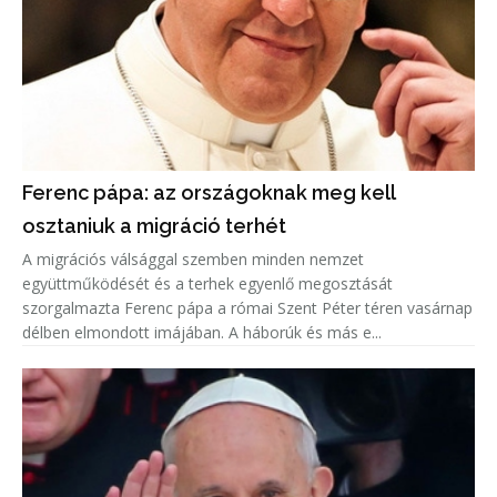
Ferenc pápa: az országoknak meg kell
osztaniuk a migráció terhét
A migrációs válsággal szemben minden nemzet
együttműködését és a terhek egyenlő megosztását
szorgalmazta Ferenc pápa a római Szent Péter téren vasárnap
délben elmondott imájában. A háborúk és más e...