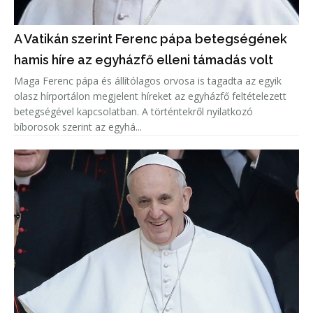
A Vatikán szerint Ferenc pápa betegségének
hamis híre az egyházfő elleni támadás volt
Maga Ferenc pápa és állítólagos orvosa is tagadta az egyik
olasz hírportálon megjelent híreket az egyházfő feltételezett
betegségével kapcsolatban. A történtekről nyilatkozó
bíborosok szerint az egyhá...