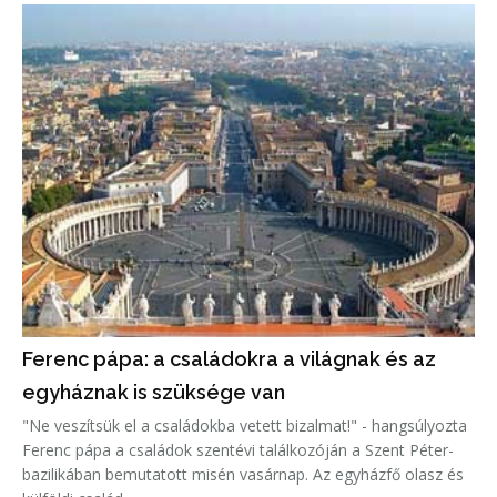
Ferenc pápa: a családokra a világnak és az
egyháznak is szüksége van
"Ne veszítsük el a családokba vetett bizalmat!" - hangsúlyozta
Ferenc pápa a családok szentévi találkozóján a Szent Péter-
bazilikában bemutatott misén vasárnap. Az egyházfő olasz és