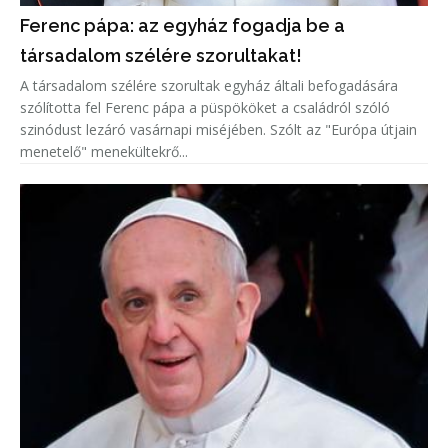
Ferenc pápa: az egyház fogadja be a
társadalom szélére szorultakat!
A társadalom szélére szorultak egyház általi befogadására
szólította fel Ferenc pápa a püspököket a családról szóló
szinódust lezáró vasárnapi miséjében. Szólt az "Európa útjain
menetelő" menekültekrő...