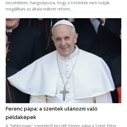
beszédében, hangsúlyozva, hogy a történtek nem tudják
megállítani az általa indított reform...
Ferenc pápa: a szentek utánozni való
példaképek
A "hétköznapi" szentekről beszélt Ferenc pápa a Szent Péter