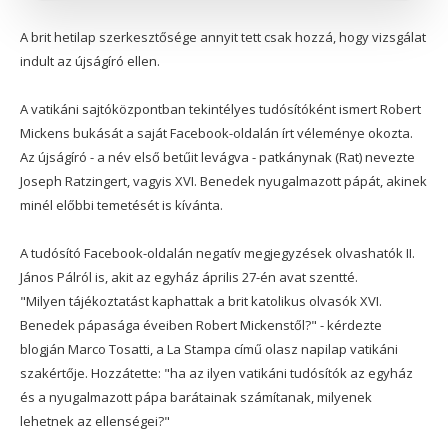
A brit hetilap szerkesztősége annyit tett csak hozzá, hogy vizsgálat
indult az újságíró ellen.
A vatikáni sajtóközpontban tekintélyes tudósítóként ismert Robert
Mickens bukását a saját Facebook-oldalán írt véleménye okozta.
Az újságíró - a név első betűit levágva - patkánynak (Rat) nevezte
Joseph Ratzingert, vagyis XVI. Benedek nyugalmazott pápát, akinek
minél előbbi temetését is kívánta.
A tudósító Facebook-oldalán negatív megjegyzések olvashatók II.
János Pálról is, akit az egyház április 27-én avat szentté.
"Milyen tájékoztatást kaphattak a brit katolikus olvasók XVI.
Benedek pápasága éveiben Robert Mickenstől?" - kérdezte
blogján Marco Tosatti, a La Stampa című olasz napilap vatikáni
szakértője. Hozzátette: "ha az ilyen vatikáni tudósítók az egyház
és a nyugalmazott pápa barátainak számítanak, milyenek
lehetnek az ellenségei?"