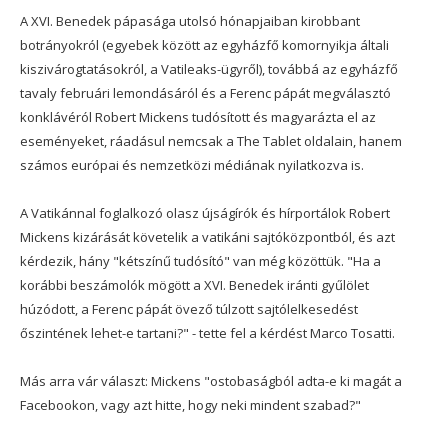
A XVI. Benedek pápasága utolsó hónapjaiban kirobbant
botrányokról (egyebek között az egyházfő komornyikja általi
kiszivárogtatásokról, a Vatileaks-ügyről), továbbá az egyházfő
tavaly februári lemondásáról és a Ferenc pápát megválasztó
konklávéról Robert Mickens tudósított és magyarázta el az
eseményeket, ráadásul nemcsak a The Tablet oldalain, hanem
számos európai és nemzetközi médiának nyilatkozva is.
A Vatikánnal foglalkozó olasz újságírók és hírportálok Robert
Mickens kizárását követelik a vatikáni sajtóközpontból, és azt
kérdezik, hány "kétszínű tudósító" van még közöttük. "Ha a
korábbi beszámolók mögött a XVI. Benedek iránti gyűlölet
húzódott, a Ferenc pápát övező túlzott sajtólelkesedést
őszintének lehet-e tartani?" - tette fel a kérdést Marco Tosatti.
Más arra vár választ: Mickens "ostobaságból adta-e ki magát a
Facebookon, vagy azt hitte, hogy neki mindent szabad?"