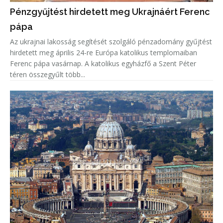
Pénzgyűjtést hirdetett meg Ukrajnáért Ferenc
pápa
Az ukrajnai lakosság segítését szolgáló pénzadomány gyűjtést
hirdetett meg április 24-re Európa katolikus templomaiban
Ferenc pápa vasárnap. A katolikus egyházfő a Szent Péter
téren összegyűlt több...