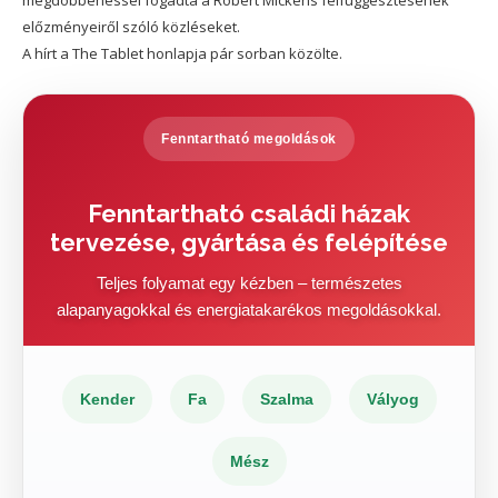
megdöbbenéssel fogadta a Robert Mickens felfüggesztésének
előzményeiről szóló közléseket.
A hírt a The Tablet honlapja pár sorban közölte.
Fenntartható megoldások
Fenntartható családi házak
tervezése, gyártása és felépítése
Teljes folyamat egy kézben – természetes
alapanyagokkal és energiatakarékos megoldásokkal.
Kender
Fa
Szalma
Vályog
Mész