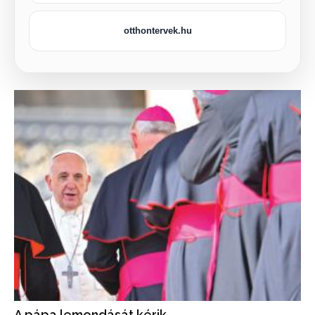
otthontervek.hu
A pápa lemondását kérik