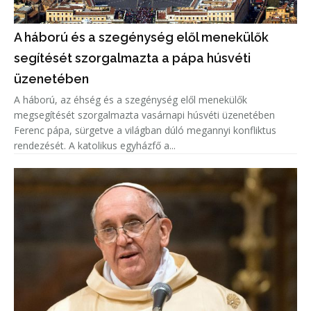
A háború és a szegénység elől menekülők
segítését szorgalmazta a pápa húsvéti
üzenetében
A háború, az éhség és a szegénység elől menekülők
megsegítését szorgalmazta vasárnapi húsvéti üzenetében
Ferenc pápa, sürgetve a világban dúló megannyi konfliktus
rendezését. A katolikus egyházfő a...