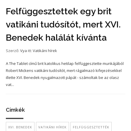
Felfüggesztettek egy brit
vatikáni tudósítót, mert XVI.
Benedek halálát kívánta
Szerző:
Vya
itt:
Vatikáni hírek
A The Tablet című brit katolikus hetilap felfüggesztette munkájából
Robert Mickens vatikáni tudósítót, mert rágalmazó kifejezésekkel
illette XVI. Benedek nyugalmazott pápát - számoltak be az olasz
vat...
Cimkék
XVI. BENEDEK
VATIKÁNI HÍREK
FELFÜGGESZTETTÉK