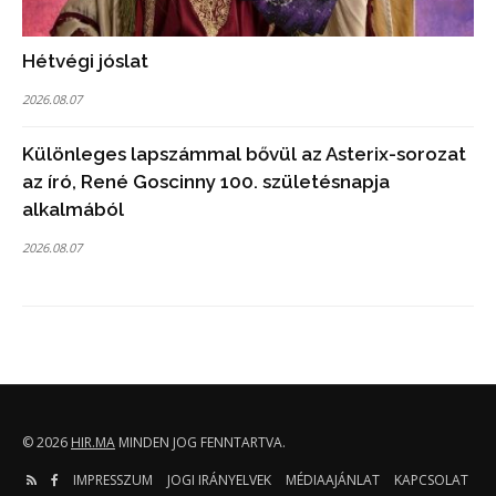
Hétvégi jóslat
2026.08.07
Különleges lapszámmal bővül az Asterix-sorozat
az író, René Goscinny 100. születésnapja
alkalmából
2026.08.07
© 2026
HIR.MA
MINDEN JOG FENNTARTVA.
IMPRESSZUM
JOGI IRÁNYELVEK
MÉDIAAJÁNLAT
KAPCSOLAT