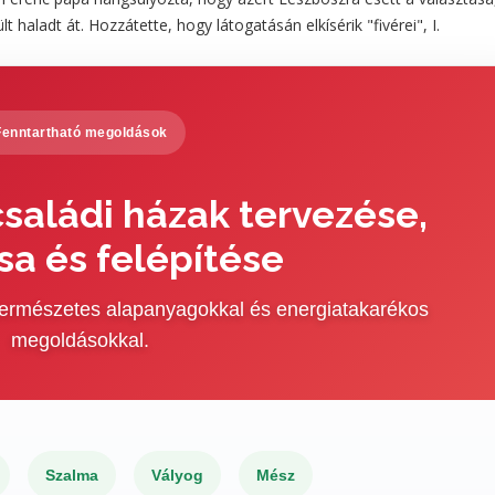
aladt át. Hozzátette, hogy látogatásán elkísérik "fivérei", I.
Fenntartható megoldások
saládi házak tervezése,
sa és felépítése
 természetes alapanyagokkal és energiatakarékos
megoldásokkal.
Szalma
Vályog
Mész