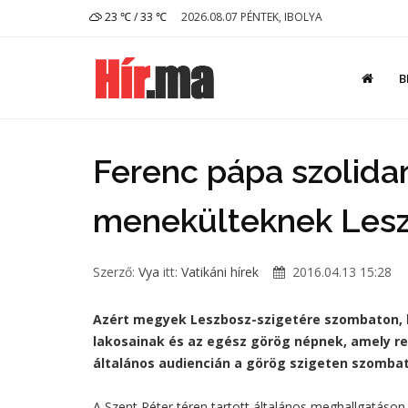
23 ℃ / 33 ℃
2026.08.07 PÉNTEK, IBOLYA
B
Ferenc pápa szolidari
menekülteknek Lesz
Szerző:
Vya
itt:
Vatikáni hírek
2016.04.13 15:28
Azért megyek Leszbosz-szigetére szombaton, 
lakosainak és az egész görög népnek, amely re
általános audiencián a görög szigeten szombat
A Szent Péter téren tartott általános meghallgatáson