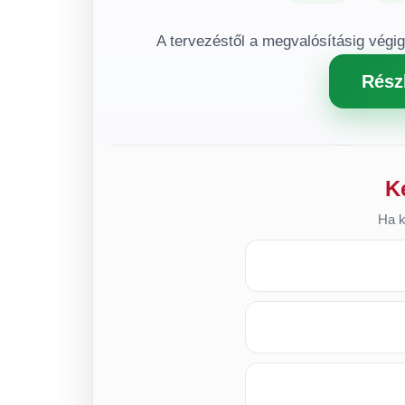
A tervezéstől a megvalósításig végi
Rész
K
Ha k