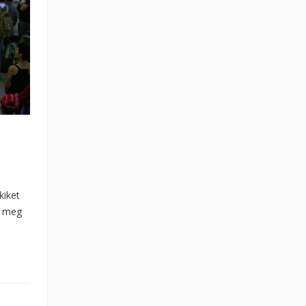
kiket
a meg