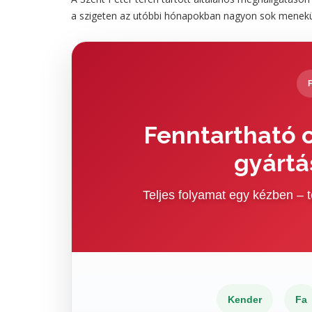
a szigeten az utóbbi hónapokban nagyon sok menekült h
Fenntartható c
gyártá
Teljes folyamat egy kézben –
Kender
Fa