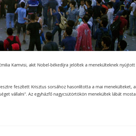
milia Kamvisi, akit Nobel-békedíjra jelöltek a menekülteknek nyújtott
esztre feszített Krisztus sorsához hasonlította a mai menekülteket, a
sséget vállalni". Az egyházfő nagycsütörtökön menekültek lábát most