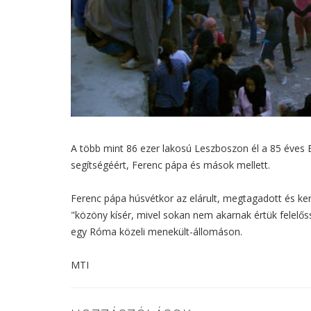
A több mint 86 ezer lakosú Leszboszon él a 85 éves E
segítségéért, Ferenc pápa és mások mellett.
Ferenc pápa húsvétkor az elárult, megtagadott és ker
"közöny kísér, mivel sokan nem akarnak értük felelő
egy Róma közeli menekült-állomáson.
MTI