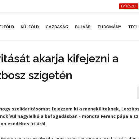
ÉPÍTÉSZET
ELFÖLD
KÜLFÖLD
GAZDASÁG
BULVÁR
TUDOMÁNY
TECH
tását akarja kifejezni a
bosz szigetén
hogy szolidaritásomat fejezzem ki a menekülteknek, Leszbo
ndkívül nagylelkű a befogadásban - mondta Ferenc pápa a sz
on esedékes útjáról.
 Ferenc pápa hangsúlyozta, hogy azért Leszboszra esett a választása