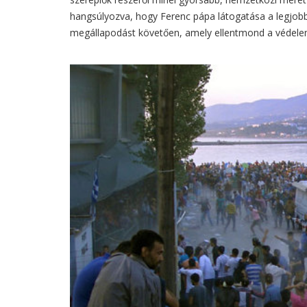
hangsúlyozva, hogy Ferenc pápa látogatása a legjobb 
megállapodást követően, amely ellentmond a védelem