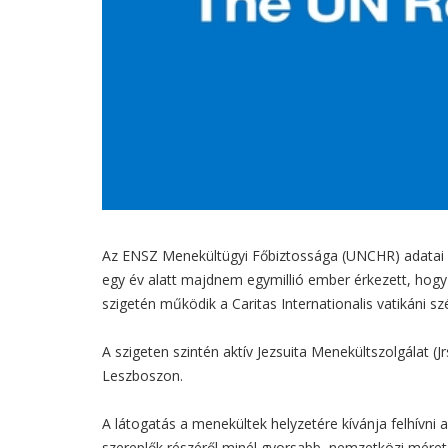
Az ENSZ Menekültügyi Főbiztossága (UNCHR) adatai sz
egy év alatt majdnem egymillió ember érkezett, hogy 
szigetén működik a Caritas Internationalis vatikáni 
A szigeten szintén aktív Jezsuita Menekültszolgálat (
Leszboszon.
A látogatás a menekültek helyzetére kívánja felhívni
szereplők részéről minél gyorsabb, nemzetközi méretű 