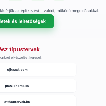
gkísérjük az építkezést – valódi, működő megoldásokkal.
letek és lehetőségek
ész típustervek
onkrét elképzelést keresel:
ujhazak.com
puzzlehome.eu
otthontervek.hu