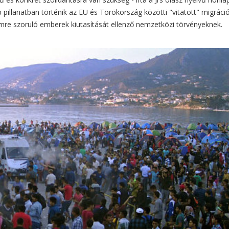
pillanatban történik az EU és Törökország közötti "vitatott" migráci
re szoruló emberek kiutasítását ellenző nemzetközi törvényeknek.