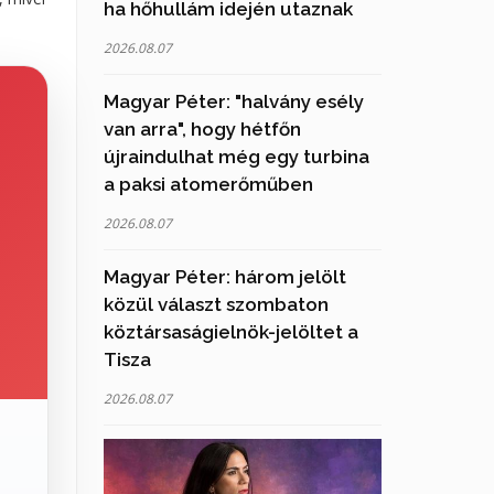
ha hőhullám idején utaznak
2026.08.07
Magyar Péter: "halvány esély
van arra", hogy hétfőn
újraindulhat még egy turbina
a paksi atomerőműben
2026.08.07
Magyar Péter: három jelölt
közül választ szombaton
köztársaságielnök-jelöltet a
Tisza
2026.08.07