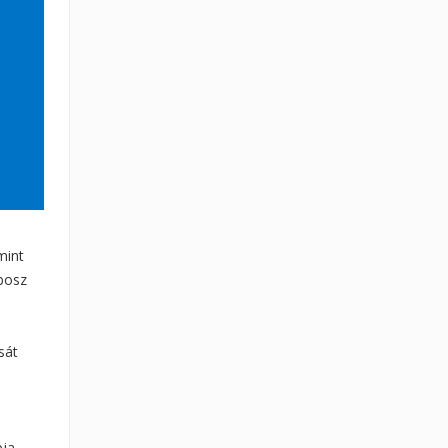
mint
zbosz
sát
ja,