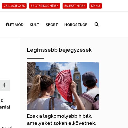
CSILLAGJEGYEK
EZOTERIKUS HÍREK
BALESET HÍREK
KP.HU
ÉLETMÓD
KULT
SPORT
HOROSZKÓP
Legfrissebb bejegyzések
sz
erdai
Ezek a legkomolyabb hibák,
amelyeket sokan elkövetnek,
, mivel