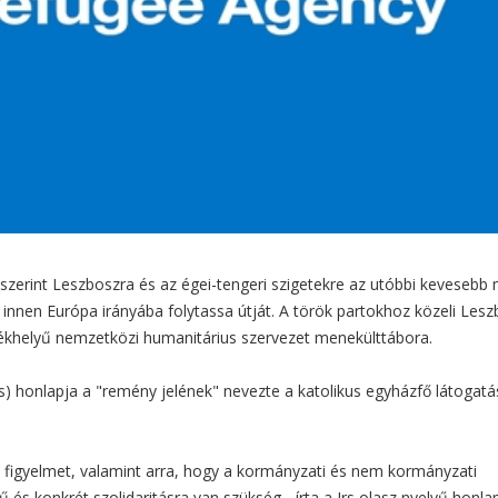
erint Leszboszra és az égei-tengeri szigetekre az utóbbi kevesebb 
innen Európa irányába folytassa útját. A török partokhoz közeli Les
székhelyű nemzetközi humanitárius szervezet menekülttábora.
Jrs) honlapja a "remény jelének" nevezte a katolikus egyházfő látogatá
 a figyelmet, valamint arra, hogy a kormányzati és nem kormányzati
és konkrét szolidaritásra van szükség - írta a Jrs olasz nyelvű honlap