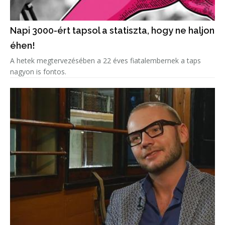
Napi 3000-ért tapsol a statiszta, hogy ne haljon
éhen!
A hetek megtervezésében a 22 éves fiatalembernek a taps
nagyon is fontos.