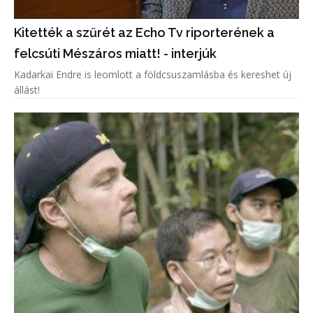
Kitették a szűrét az Echo Tv riporterének a
felcsúti Mészáros miatt! - interjúk
Kadarkai Endre is leomlott a földcsuszamlásba és kereshet új
állást!