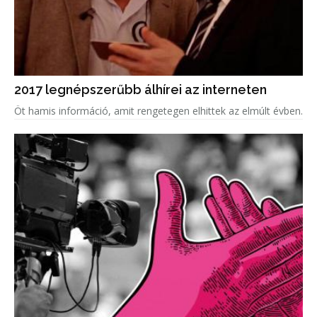
2017 legnépszerűbb álhírei az interneten
Öt hamis információ, amit rengetegen elhittek az elmúlt évben.