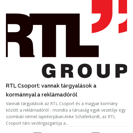
RTL Csoport: vannak tárgyalások a
kormánnyal a reklámadóról
Vannak tárgyalások az RTL Csoport és a magyar kormány
között a reklámadóról - mondta a társaság egyik vezetője egy
szombati német lapinterjúban.Anke Schäferkordt, az RTL
Csoport társ-vezérigazgatója a...