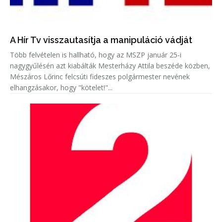
A Hír Tv visszautasítja a manipuláció vádját
Több felvételen is hallható, hogy az MSZP január 25-i
nagygyűlésén azt kiabálták Mesterházy Attila beszéde közben,
Mészáros Lőrinc felcsúti fideszes polgármester nevének
elhangzásakor, hogy "kötelet!"...