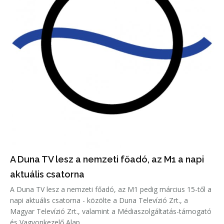
A Duna TV lesz a nemzeti főadó, az M1 a napi
aktuális csatorna
A Duna TV lesz a nemzeti főadó, az M1 pedig március 15-től a
napi aktuális csatorna - közölte a Duna Televízió Zrt., a
Magyar Televízió Zrt., valamint a Médiaszolgáltatás-támogató
és Vagyonkezelő Alap...