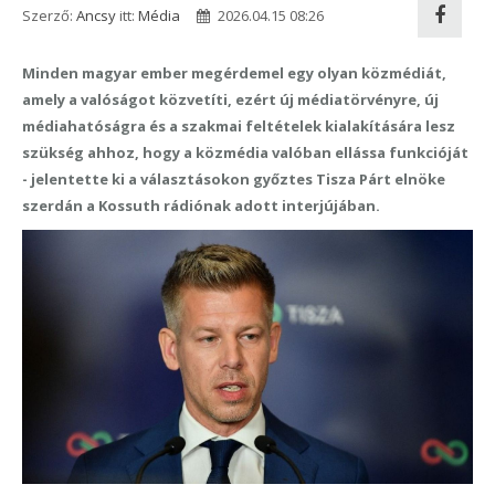
Szerző:
Ancsy
itt:
Média
2026.04.15 08:26
Minden magyar ember megérdemel egy olyan közmédiát,
amely a valóságot közvetíti, ezért új médiatörvényre, új
médiahatóságra és a szakmai feltételek kialakítására lesz
szükség ahhoz, hogy a közmédia valóban ellássa funkcióját
- jelentette ki a választásokon győztes Tisza Párt elnöke
szerdán a Kossuth rádiónak adott interjújában.