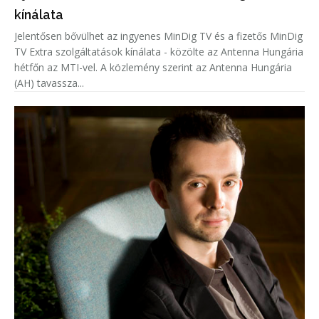
kínálata
Jelentősen bővülhet az ingyenes MinDig TV és a fizetős MinDig
TV Extra szolgáltatások kínálata - közölte az Antenna Hungária
hétfőn az MTI-vel. A közlemény szerint az Antenna Hungária
(AH) tavassza...