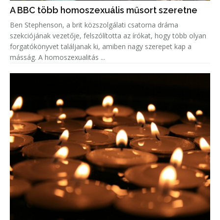
A BBC több homoszexuális műsort szeretne
Ben Stephenson, a brit közszolgálati csatorna dráma
szekciójának vezetője, felszólította az írókat, hogy több olyan
forgatókönyvet találjanak ki, amiben nagy szerepet kap a
másság. A homoszexualitás ...