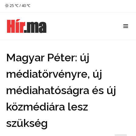
25 ℃ / 40 ℃
Magyar Péter: új
médiatörvényre, új
médiahatóságra és új
közmédiára lesz
szükség