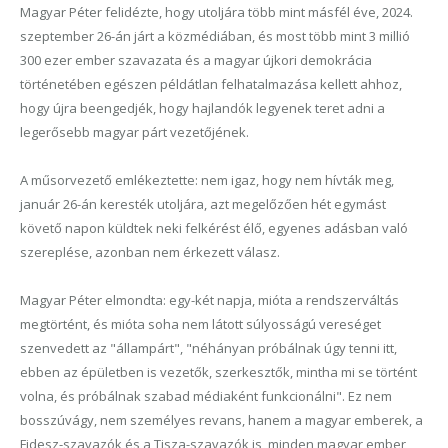
Magyar Péter felidézte, hogy utoljára több mint másfél éve, 2024.
szeptember 26-án járt a közmédiában, és most több mint 3 millió
300 ezer ember szavazata és a magyar újkori demokrácia
történetében egészen példátlan felhatalmazása kellett ahhoz,
hogy újra beengedjék, hogy hajlandók legyenek teret adni a
legerősebb magyar párt vezetőjének.
A műsorvezető emlékeztette: nem igaz, hogy nem hívták meg,
január 26-án keresték utoljára, azt megelőzően hét egymást
követő napon küldtek neki felkérést élő, egyenes adásban való
szereplése, azonban nem érkezett válasz.
Magyar Péter elmondta: egy-két napja, mióta a rendszerváltás
megtörtént, és mióta soha nem látott súlyosságú vereséget
szenvedett az "állampárt", "néhányan próbálnak úgy tenni itt,
ebben az épületben is vezetők, szerkesztők, mintha mi se történt
volna, és próbálnak szabad médiaként funkcionálni". Ez nem
bosszúvágy, nem személyes revans, hanem a magyar emberek, a
Fidesz-szavazók és a Tisza-szavazók is, minden magyar ember