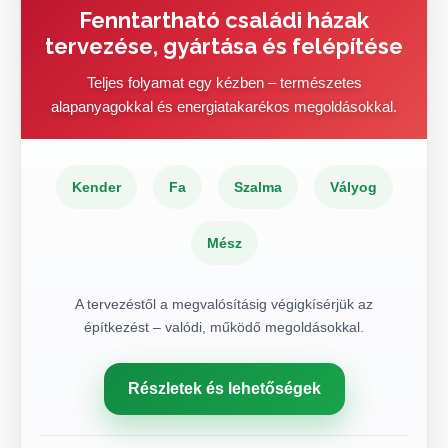
Fenntartható családi házak
tervezése, gyártása és felépítése
Teljes folyamat egy kézben – természetes
alapanyagokkal és energiatakarékos megoldásokkal.
Kender
Fa
Szalma
Vályog
Mész
A tervezéstől a megvalósításig végigkísérjük az
építkezést – valódi, működő megoldásokkal.
Részletek és lehetőségek