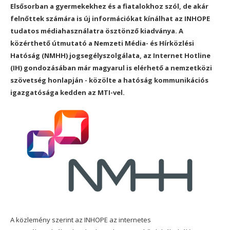
Elsősorban a gyermekekhez és a fiatalokhoz szól, de akár
felnőttek számára is új információkat kínálhat az INHOPE
tudatos médiahasználatra ösztönző kiadványa. A
közérthető útmutató a Nemzeti Média- és Hírközlési
Hatóság (NMHH) jogsegélyszolgálata, az Internet Hotline
(IH) gondozásában már magyarul is elérhető a nemzetközi
szövetség honlapján - közölte a hatóság kommunikációs
igazgatósága kedden az MTI-vel.
A közlemény szerint az INHOPE az internetes