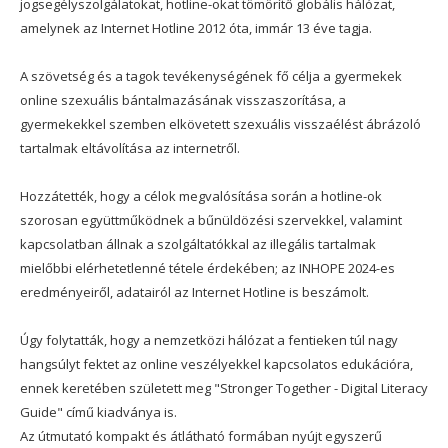
jogsegélyszolgálatokat, hotline-okat tömörítő globális hálózat,
amelynek az Internet Hotline 2012 óta, immár 13 éve tagja.
A szövetség és a tagok tevékenységének fő célja a gyermekek
online szexuális bántalmazásának visszaszorítása, a
gyermekekkel szemben elkövetett szexuális visszaélést ábrázoló
tartalmak eltávolítása az internetről.
Hozzátették, hogy a célok megvalósítása során a hotline-ok
szorosan együttműködnek a bűnüldözési szervekkel, valamint
kapcsolatban állnak a szolgáltatókkal az illegális tartalmak
mielőbbi elérhetetlenné tétele érdekében; az INHOPE 2024-es
eredményeiről, adatairól az Internet Hotline is beszámolt.
Úgy folytatták, hogy a nemzetközi hálózat a fentieken túl nagy
hangsúlyt fektet az online veszélyekkel kapcsolatos edukációra,
ennek keretében született meg "Stronger Together - Digital Literacy
Guide" című kiadványa is.
Az útmutató kompakt és átlátható formában nyújt egyszerű