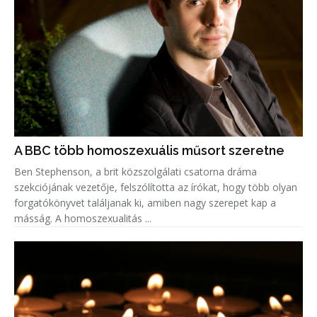
A BBC több homoszexuális műsort szeretne
Ben Stephenson, a brit közszolgálati csatorna dráma
szekciójának vezetője, felszólította az írókat, hogy több olyan
forgatókönyvet találjanak ki, amiben nagy szerepet kap a
másság. A homoszexualitás ...