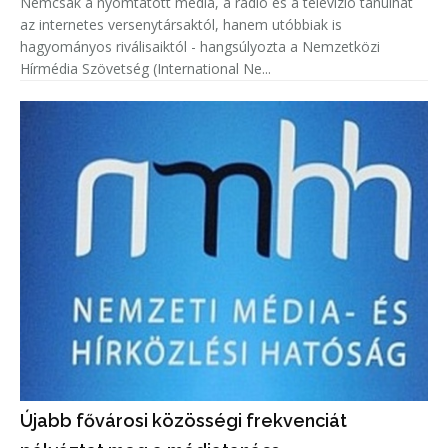
Nemcsak a nyomtatott média, a rádió és a televízió tanulhat
az internetes versenytársaktól, hanem utóbbiak is
hagyományos riválisaiktól - hangsúlyozta a Nemzetközi
Hírmédia Szövetség (International Ne...
Újabb fővárosi közösségi frekvenciát