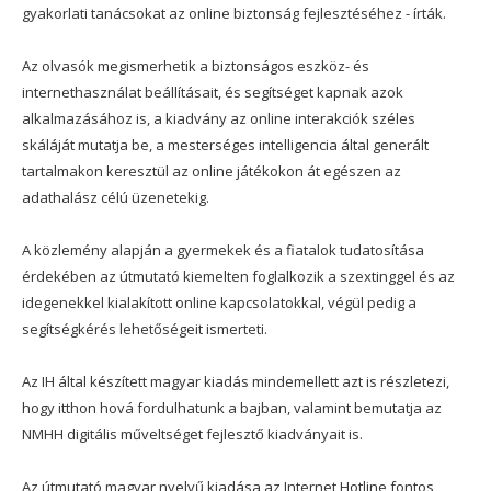
gyakorlati tanácsokat az online biztonság fejlesztéséhez - írták.
Az olvasók megismerhetik a biztonságos eszköz- és
internethasználat beállításait, és segítséget kapnak azok
alkalmazásához is, a kiadvány az online interakciók széles
skáláját mutatja be, a mesterséges intelligencia által generált
tartalmakon keresztül az online játékokon át egészen az
adathalász célú üzenetekig.
A közlemény alapján a gyermekek és a fiatalok tudatosítása
érdekében az útmutató kiemelten foglalkozik a szextinggel és az
idegenekkel kialakított online kapcsolatokkal, végül pedig a
segítségkérés lehetőségeit ismerteti.
Az IH által készített magyar kiadás mindemellett azt is részletezi,
hogy itthon hová fordulhatunk a bajban, valamint bemutatja az
NMHH digitális műveltséget fejlesztő kiadványait is.
Az útmutató magyar nyelvű kiadása az Internet Hotline fontos