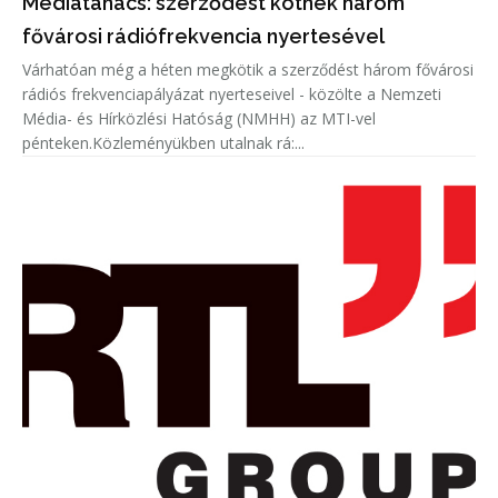
Médiatanács: szerződést kötnek három
fővárosi rádiófrekvencia nyertesével
Várhatóan még a héten megkötik a szerződést három fővárosi
rádiós frekvenciapályázat nyerteseivel - közölte a Nemzeti
Média- és Hírközlési Hatóság (NMHH) az MTI-vel
pénteken.Közleményükben utalnak rá:...