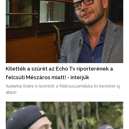
Kitették a szűrét az Echo Tv riporterének a
felcsúti Mészáros miatt! - interjúk
Kadarkai Endre is leomlott a földcsuszamlásba és kereshet új
állást!