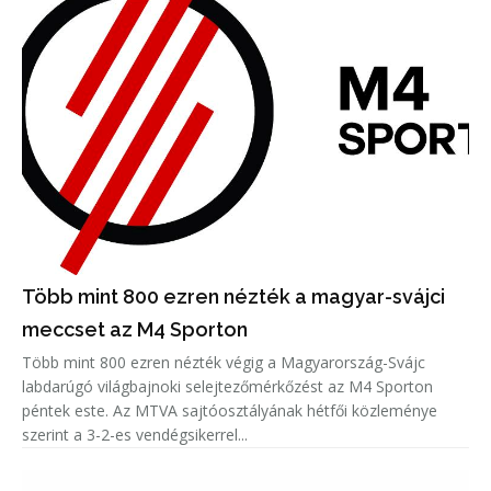
Több mint 800 ezren nézték a magyar-svájci
meccset az M4 Sporton
Több mint 800 ezren nézték végig a Magyarország-Svájc
labdarúgó világbajnoki selejtezőmérkőzést az M4 Sporton
péntek este. Az MTVA sajtóosztályának hétfői közleménye
szerint a 3-2-es vendégsikerrel...