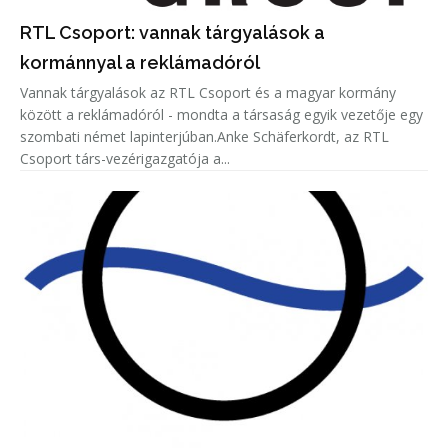
RTL Csoport: vannak tárgyalások a
kormánnyal a reklámadóról
Vannak tárgyalások az RTL Csoport és a magyar kormány
között a reklámadóról - mondta a társaság egyik vezetője egy
szombati német lapinterjúban.Anke Schäferkordt, az RTL
Csoport társ-vezérigazgatója a...