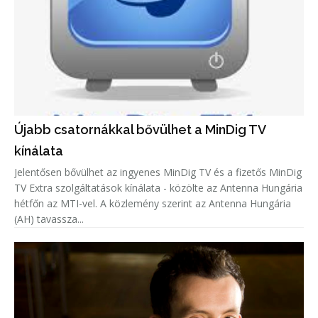
Újabb csatornákkal bővülhet a MinDig TV
kínálata
Jelentősen bővülhet az ingyenes MinDig TV és a fizetős MinDig
TV Extra szolgáltatások kínálata - közölte az Antenna Hungária
hétfőn az MTI-vel. A közlemény szerint az Antenna Hungária
(AH) tavassza...