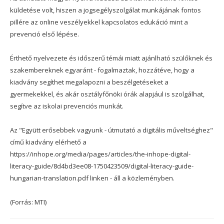
küldetése volt, hiszen a jogsegélyszolgálat munkájának fontos
pillére az online veszélyekkel kapcsolatos edukáció mint a
prevenció első lépése.
Érthető nyelvezete és időszerű témái miatt ajánlható szülőknek és
szakembereknek egyaránt - fogalmaztak, hozzátéve, hogy a
kiadvány segíthet megalapozni a beszélgetéseket a
gyermekekkel, és akár osztályfőnöki órák alapjául is szolgálhat,
segítve az iskolai prevenciós munkát.
Az "Együtt erősebbek vagyunk - útmutató a digitális műveltséghez"
című kiadvány elérhető a
https://inhope.org/media/pages/articles/the-inhope-digital-
literacy-guide/8d4bd3ee08-1750423509/digital-literacy-guide-
hungarian-translation.pdf linken - áll a közleményben.
(Forrás: MTI)