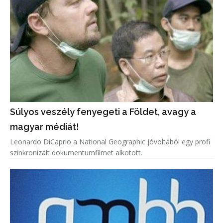
Súlyos veszély fenyegeti a Földet, avagy a
magyar médiát!
Leonardo DiCaprio a National Geographic jóvoltából egy profi
szinkronizált dokumentumfilmet alkotott.