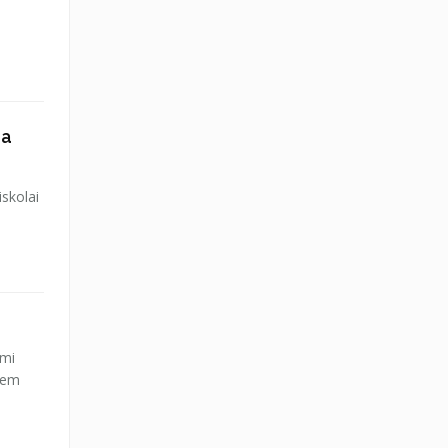
 a
skolai
ami
 nem