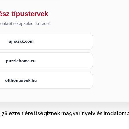
ész típustervek
onkrét elképzelést keresel:
ujhazak.com
puzzlehome.eu
otthontervek.hu
t 78 ezren érettségiznek magyar nyelv és irodalom