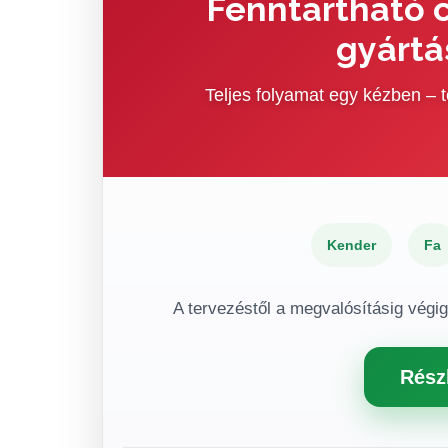
Fenntartható c
gyártá
Teljes folyamat egy kézben –
Kender
Fa
A tervezéstől a megvalósításig végi
Rész