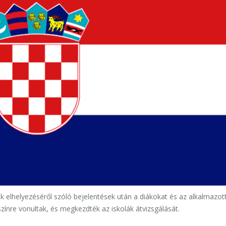
 elhelyezéséről szóló bejelentések után a diákokat és az alkalmazot
színre vonultak, és megkezdték az iskolák átvizsgálását.