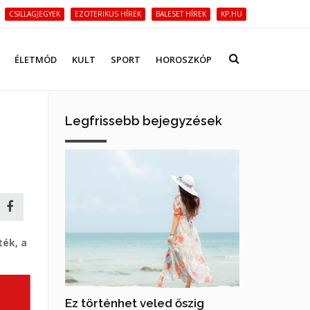
CSILLAGJEGYEK
EZOTERIKUS HÍREK
BALESET HÍREK
KP.HU
ÉLETMÓD
KULT
SPORT
HOROSZKÓP
Legfrissebb bejegyzések
ték, a
Ez történhet veled őszig