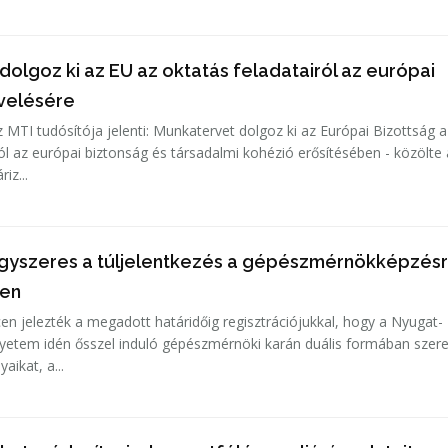
olgoz ki az EU az oktatás feladatairól az európai
velésére
z MTI tudósítója jelenti: Munkatervet dolgoz ki az Európai Bizottság a
ról az európai biztonság és társadalmi kohézió erősítésében - közölte
iz...
gyszeres a túljelentkezés a gépészmérnökképzés
yen
cen jelezték a megadott határidőig regisztrációjukkal, hogy a Nyugat-
yetem idén ősszel induló gépészmérnöki karán duális formában szer
aikat, a...