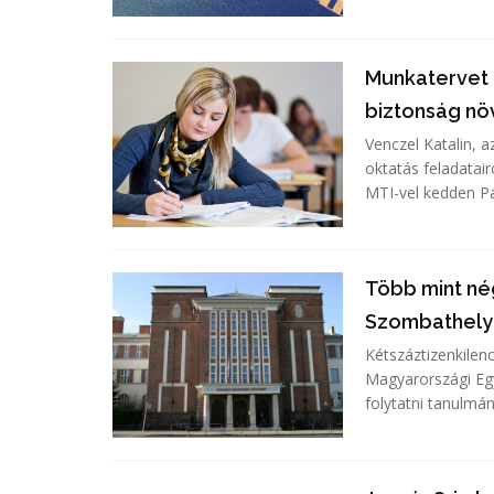
Munkatervet d
biztonság nö
Venczel Katalin, a
oktatás feladatai
MTI-vel kedden Pár
Több mint né
Szombathel
Kétszáztizenkilen
Magyarországi Eg
folytatni tanulmány