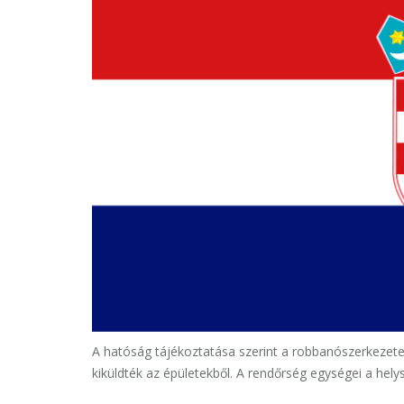
A hatóság tájékoztatása szerint a robbanószerkezetek
kiküldték az épületekből. A rendőrség egységei a hely