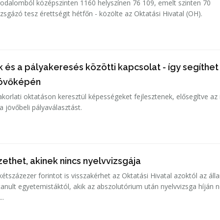
rodalomból középszinten 1160 helyszínen 76 109, emelt szinten 70
zsgázó tesz érettségit hétfőn - közölte az Oktatási Hivatal (OH).
és a pályakeresés közötti kapcsolat - így segíthet
övőképén
orlati oktatáson keresztül képességeket fejlesztenek, elősegítve az i
 jövőbeli pályaválasztást.
izethet, akinek nincs nyelvvizsgája
étszázezer forintot is visszakérhet az Oktatási Hivatal azoktól az áll
tanult egyetemistáktól, akik az abszolutórium után nyelvvizsga híján
..