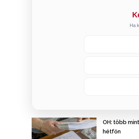
K
Ha k
OH: több min
hétfőn