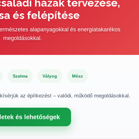
saládi házak tervezése,
sa és felépítése
 természetes alapanyagokkal és energiatakarékos
megoldásokkal.
Szalma
Vályog
Mész
gkísérjük az építkezést – valódi, működő megoldásokkal.
letek és lehetőségek