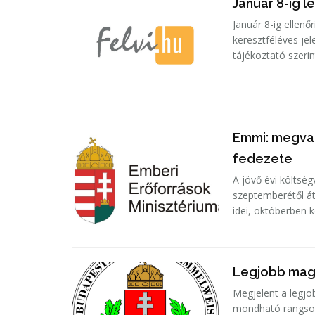
Január 8-ig l
Január 8-ig ellen
keresztféléves jel
tájékoztató szerint
Emmi: megva
fedezete
A jövő évi költs
szeptemberétől át
idei, októberben k
Legjobb mag
Megjelent a legj
mondható rangsor.