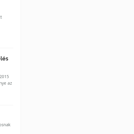
tt
lés
 2015
nye az
yosnak