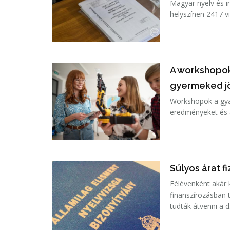
Magyar nyelv és i
helyszínen 2417 vi
A workshopok 
gyermeked j
Workshopok a gyak
eredményeket és a
Súlyos árat f
Félévenként akár k
finanszírozásban 
tudták átvenni a d.