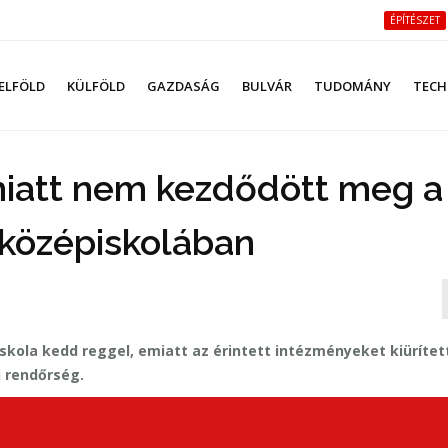
ÉPÍTÉSZET
ELFÖLD
KÜLFÖLD
GAZDASÁG
BULVÁR
TUDOMÁNY
TECH
iatt nem kezdődött meg a
 középiskolában
ola kedd reggel, emiatt az érintett intézményeket kiürítet
 rendőrség.