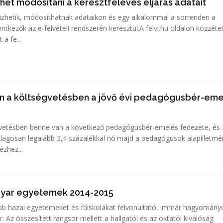
ehet módosítani a keresztféléves eljárás adatait
őrizhetik, módosíthatnak adataikon és egy alkalommal a sorrenden a
entkezők az e-felvételi rendszerén keresztül.A felvi.hu oldalon közzéte
 a fe...
n a költségvetésben a jövő évi pedagógusbér-eme
égvetésben benne van a következő pedagógusbér-emelés fedezete, és
lagosan legalább 3,4 százalékkal nő majd a pedagógusok alapilletmé
ézhez...
yar egyetemek 2014-2015
obb hazai egyetemeket és főiskolákat felvonultató, immár hagyomán
 Az összesített rangsor mellett a hallgatói és az oktatói kiválóság