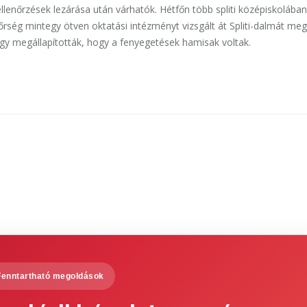
llenőrzések lezárása után várhatók. Hétfőn több spliti középiskolában
rség mintegy ötven oktatási intézményt vizsgált át Spliti-dalmát me
gy megállapították, hogy a fenyegetések hamisak voltak.
Fenntartható megoldások