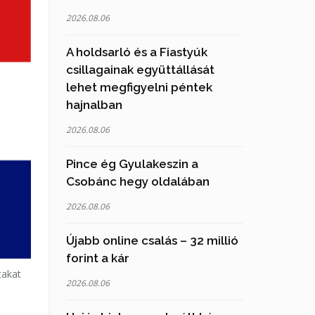
2026.08.06
A holdsarló és a Fiastyúk
csillagainak együttállását
lehet megfigyelni péntek
hajnalban
2026.08.06
Pince ég Gyulakeszin a
Csobánc hegy oldalában
2026.08.06
Újabb online csalás – 32 millió
forint a kár
takat
2026.08.06