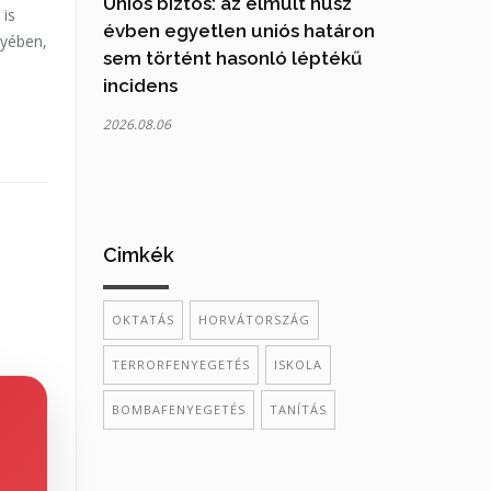
Uniós biztos: az elmúlt húsz
 is
évben egyetlen uniós határon
gyében,
sem történt hasonló léptékű
incidens
2026.08.06
Cimkék
OKTATÁS
HORVÁTORSZÁG
TERRORFENYEGETÉS
ISKOLA
BOMBAFENYEGETÉS
TANÍTÁS