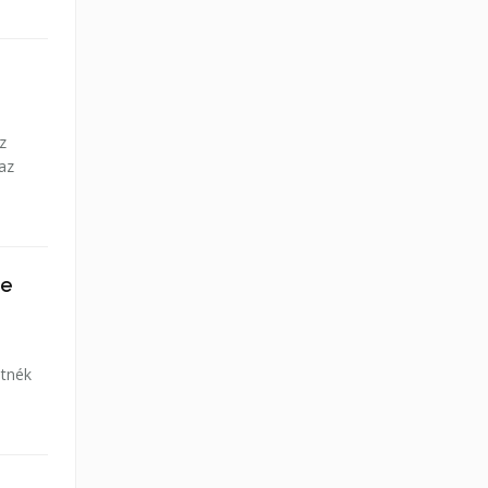
z
 az
re
etnék