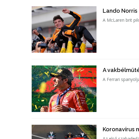
Lando Norris
A McLaren brit pi
A vakbélműtét
A Ferrari spanyolj
Koronavírus m
Az első szabadedzé