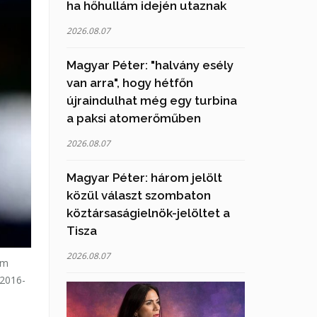
ha hőhullám idején utaznak
2026.08.07
Magyar Péter: "halvány esély
van arra", hogy hétfőn
újraindulhat még egy turbina
a paksi atomerőműben
2026.08.07
Magyar Péter: három jelölt
közül választ szombaton
köztársaságielnök-jelöltet a
Tisza
2026.08.07
em
 2016-