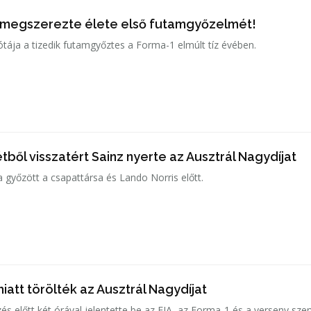
 megszerezte élete első futamgyőzelmét!
lótája a tizedik futamgyőztes a Forma-1 elmúlt tíz évében.
ből visszatért Sainz nyerte az Ausztrál Nagydíjat
a győzött a csapattársa és Lando Norris előtt.
iatt törölték az Ausztrál Nagydíjat
s előtt két órával jelentette be az FIA, az Forma-1 és a verseny szer