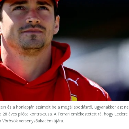
tein és a honlapján számolt be a megállapodásról, ugyanakkor azt n
 28 éves pilóta kontraktusa. A Ferrari emlékeztetett rá, hogy Leclerc
 a Vörösök versenyzőakadémiájára.