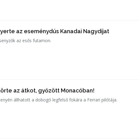
yerte az eseménydús Kanadai Nagydíjat
rsenyzők az esős futamon.
örte az átkot, győzött Monacóban!
enyén állhatott a dobogó legfelső fokára a Ferrari pilótája.