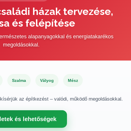
saládi házak tervezése,
sa és felépítése
 természetes alapanyagokkal és energiatakarékos
megoldásokkal.
Szalma
Vályog
Mész
gkísérjük az építkezést – valódi, működő megoldásokkal.
letek és lehetőségek