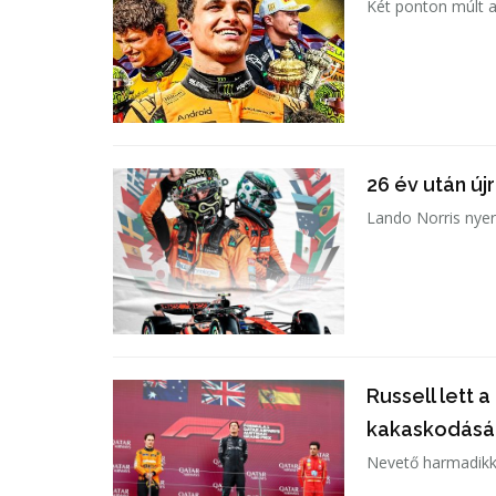
Két ponton múlt a
26 év után új
Lando Norris nyer
Russell lett
kakaskodásá
Nevető harmadikké