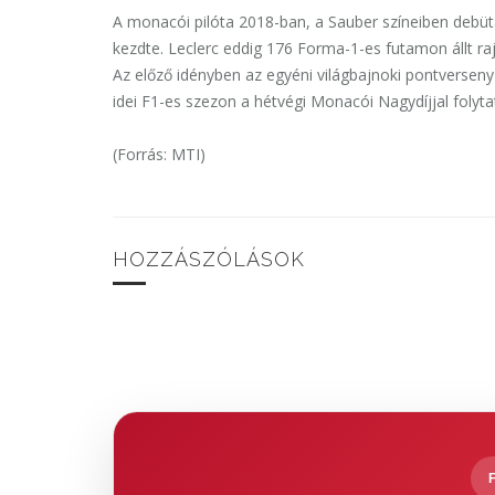
A monacói pilóta 2018-ban, a Sauber színeiben debüt
kezdte. Leclerc eddig 176 Forma-1-es futamon állt raj
Az előző idényben az egyéni világbajnoki pontverseny 
idei F1-es szezon a hétvégi Monacói Nagydíjjal folyt
(Forrás: MTI)
HOZZÁSZÓLÁSOK