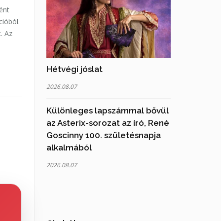
ént
cióból.
. Az
Hétvégi jóslat
2026.08.07
Különleges lapszámmal bővül
az Asterix-sorozat az író, René
Goscinny 100. születésnapja
alkalmából
2026.08.07