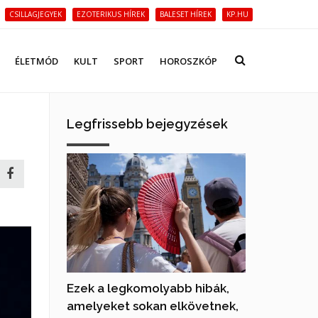
CSILLAGJEGYEK
EZOTERIKUS HÍREK
BALESET HÍREK
KP.HU
ÉLETMÓD
KULT
SPORT
HOROSZKÓP
Legfrissebb bejegyzések
Ezek a legkomolyabb hibák,
amelyeket sokan elkövetnek,