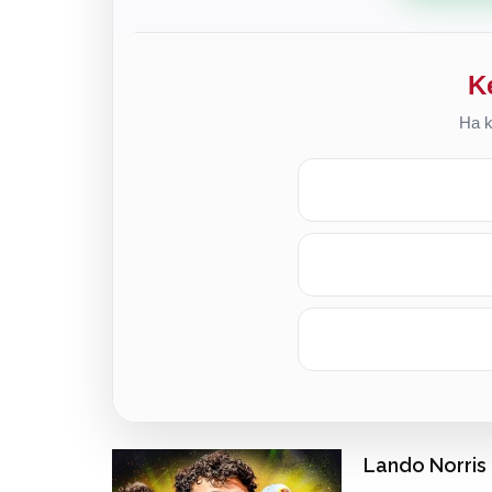
K
Ha k
Lando Norris