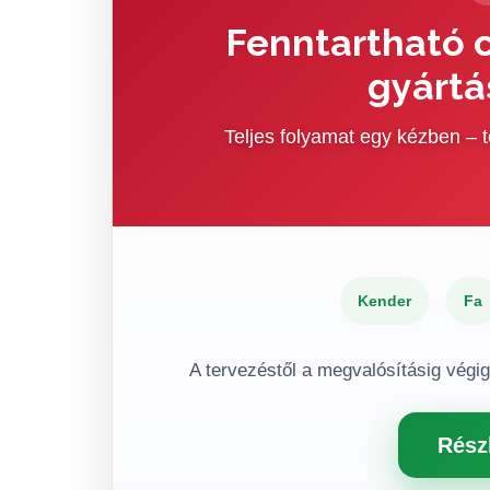
Fenntartható c
gyártá
Teljes folyamat egy kézben –
Kender
Fa
A tervezéstől a megvalósításig végi
Rész