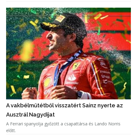
A vakbélműtétből visszatért Sainz nyerte az
Ausztrál Nagydíjat
A Ferrari spanyolja győzött a csapattársa és Lando Norris
előtt.