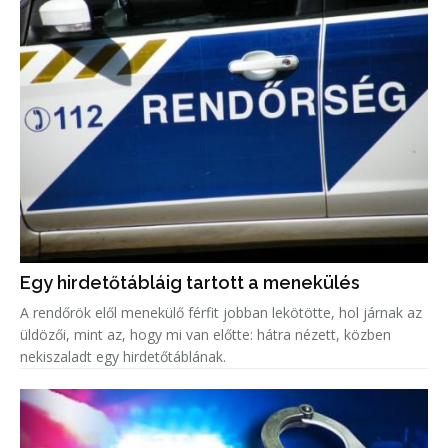
Egy hirdetőtábláig tartott a menekülés
A rendőrök elől menekülő férfit jobban lekötötte, hol járnak az
üldözői, mint az, hogy mi van előtte: hátra nézett, közben
nekiszaladt egy hirdetőtáblának.