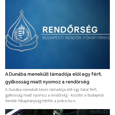
A Dunába menekült támadója elől egy férfi,
gyilkosság miatt nyomoz a rendőrség
A Dunába menekült késes támadója elől egy fiatal férfi,
gyilkosság miatt nyomoz a rendőrség - közölte a Budapesti
Rendőr-főkapitányság hétfőn a police.hu-n.