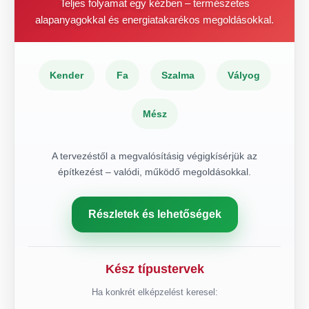
Teljes folyamat egy kézben – természetes
alapanyagokkal és energiatakarékos megoldásokkal.
Kender
Fa
Szalma
Vályog
Mész
A tervezéstől a megvalósításig végigkísérjük az
építkezést – valódi, működő megoldásokkal.
Részletek és lehetőségek
Kész típustervek
Ha konkrét elképzelést keresel: