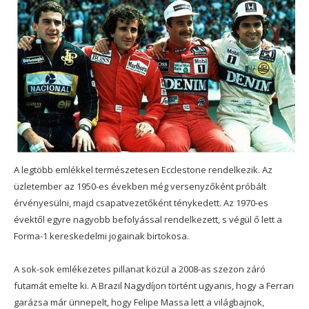
A legtöbb emlékkel természetesen Ecclestone rendelkezik. Az
üzletember az 1950-es években még versenyzőként próbált
érvényesülni, majd csapatvezetőként ténykedett. Az 1970-es
évektől egyre nagyobb befolyással rendelkezett, s végül ő lett a
Forma-1 kereskedelmi jogainak birtokosa.
A sok-sok emlékezetes pillanat közül a 2008-as szezon záró
futamát emelte ki. A Brazil Nagydíjon történt ugyanis, hogy a Ferrari
garázsa már ünnepelt, hogy Felipe Massa lett a világbajnok,