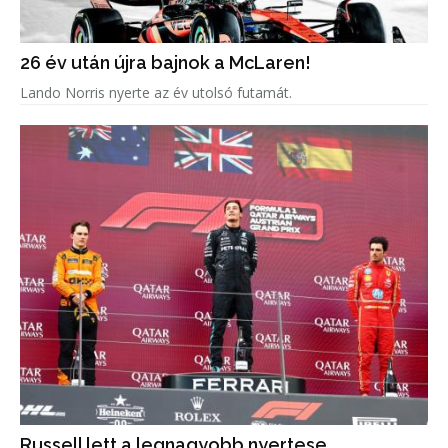
26 év után újra bajnok a McLaren!
Lando Norris nyerte az év utolsó futamát.
Russell lett a legnagyobb nyertese