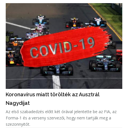
Koronavírus miatt törölték az Ausztrál
Nagydíjat
Az első szabadedzés előtt két órával jelentette be az FIA, az
Forma-1 és a verseny szervezői, hogy nem tartják meg a
szezonnyitót.