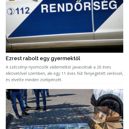
Ezrest rabolt egy gyermektől
A szécsényi nyomozók vádemelést javasolnak a 26 éves
elkövetővel szemben, aki egy 11 éves fiút fenyegetett veréssel,
és elvette minden zsebpénzét.