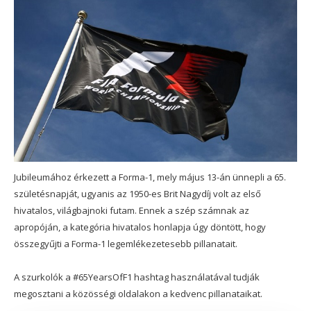
Jubileumához érkezett a Forma-1, mely május 13-án ünnepli a 65.
születésnapját, ugyanis az 1950-es Brit Nagydíj volt az első
hivatalos, világbajnoki futam. Ennek a szép számnak az
apropóján, a kategória hivatalos honlapja úgy döntött, hogy
összegyűjti a Forma-1 legemlékezetesebb pillanatait.
A szurkolók a #65YearsOfF1 hashtag használatával tudják
megosztani a közösségi oldalakon a kedvenc pillanataikat.