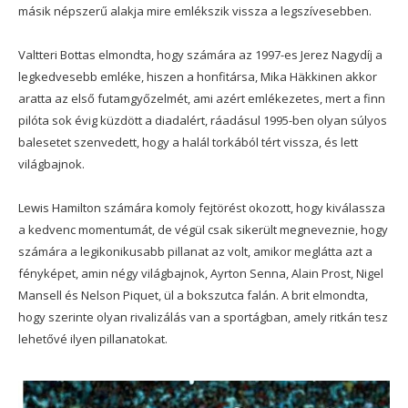
másik népszerű alakja mire emlékszik vissza a legszívesebben.
Valtteri Bottas elmondta, hogy számára az 1997-es Jerez Nagydíj a
legkedvesebb emléke, hiszen a honfitársa, Mika Häkkinen akkor
aratta az első futamgyőzelmét, ami azért emlékezetes, mert a finn
pilóta sok évig küzdött a diadalért, ráadásul 1995-ben olyan súlyos
balesetet szenvedett, hogy a halál torkából tért vissza, és lett
világbajnok.
Lewis Hamilton számára komoly fejtörést okozott, hogy kiválassza
a kedvenc momentumát, de végül csak sikerült megneveznie, hogy
számára a legikonikusabb pillanat az volt, amikor meglátta azt a
fényképet, amin négy világbajnok, Ayrton Senna, Alain Prost, Nigel
Mansell és Nelson Piquet, ül a bokszutca falán. A brit elmondta,
hogy szerinte olyan rivalizálás van a sportágban, amely ritkán tesz
lehetővé ilyen pillanatokat.