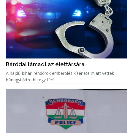
Bárddal támadt az élettársára
A hajdú-bihari rendőrök emberölés kísérlete miatt vettek
bűnügyi őrizetbe egy férfit.