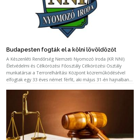
Budapesten fogták el a kölni lövöldözőt
A Készenléti Rendőrség Nemzeti Nyomozó Iroda (KR NNI)
Életvédelmi és Célkörözési Főosztály Célkörözési Osztály
munkatársai a Terrorelhárítási Központ közreműködésével
elfogtak egy 33 éves német férfit, aki május 31-én hajnalban
Kölnben több lövést adott le egy emberre.