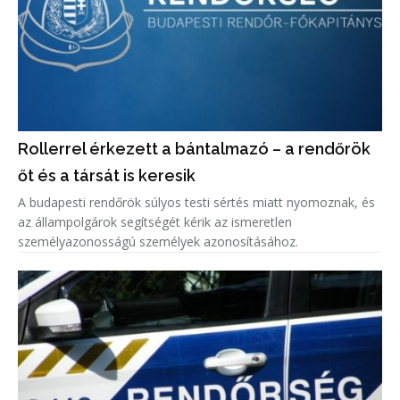
Rollerrel érkezett a bántalmazó – a rendőrök
őt és a társát is keresik
A budapesti rendőrök súlyos testi sértés miatt nyomoznak, és
az állampolgárok segítségét kérik az ismeretlen
személyazonosságú személyek azonosításához.