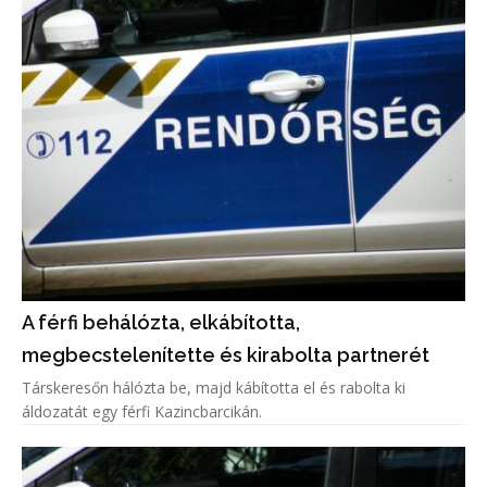
A férfi behálózta, elkábította,
megbecstelenítette és kirabolta partnerét
Társkeresőn hálózta be, majd kábította el és rabolta ki
áldozatát egy férfi Kazincbarcikán.