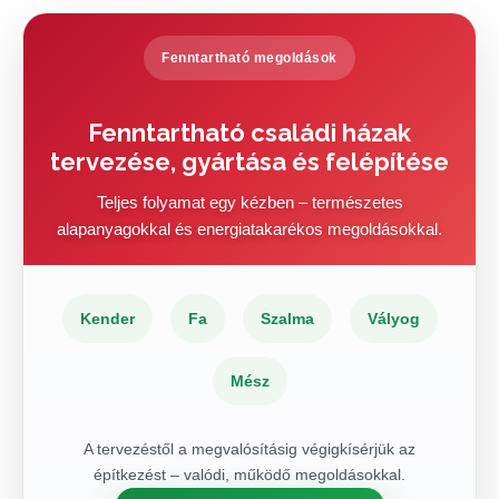
Fenntartható megoldások
Fenntartható családi házak
tervezése, gyártása és felépítése
Teljes folyamat egy kézben – természetes
alapanyagokkal és energiatakarékos megoldásokkal.
Kender
Fa
Szalma
Vályog
Mész
A tervezéstől a megvalósításig végigkísérjük az
építkezést – valódi, működő megoldásokkal.