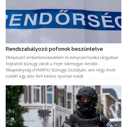
Rendszabályozó pofonok beszüntetve
Elképesztő emberkereskedelem és kényszermunka tárgyában
folytatott bűnügy zárult a Fejér Vármegyei Rendőr-
főkapitányság (FVMRFK) Bűnügyi Osztályán, ami négy évvel
ezelőtt egy idős férfi kérése nyomán indult.