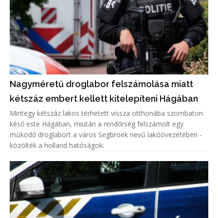
Nagyméretű droglabor felszámolása miatt
kétszáz embert kellett kitelepíteni Hágában
Mintegy kétszáz lakos térhetett vissza otthonába szombaton
késő este Hágában, miután a rendőrség felszámolt egy
működő droglabort a város Segbroek nevű lakóövezetében -
közölték a holland hatóságok.