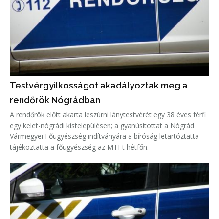
Testvérgyilkosságot akadályoztak meg a
rendőrök Nógrádban
A rendőrök előtt akarta leszúrni lánytestvérét egy 38 éves férfi
egy kelet-nógrádi kistelepülésen; a gyanúsítottat a Nógrád
Vármegyei Főügyészség indítványára a bíróság letartóztatta -
tájékoztatta a főügyészség az MTI-t hétfőn.