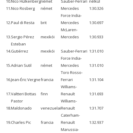
10.
Nico Hülkenberg
német
Sauber-Ferrari
nélkül
11.
Nico Rosberg
német
Mercedes
1:30.326
Force India-
12.
Paul di Resta
brit
Mercedes
1:30.697
McLaren-
13.
Sergio Pérez
mexikói
Mercedes
1:30.933
Esteban
14.
Gutiérrez
mexikói
Sauber-Ferrari
1:31.010
Force India-
15.
Adrian Sutil
német
Mercedes
1:31.010
Toro Rosso-
16.
Jean-Éric Vergne
francia
Ferrari
1:31.104
Williams-
17.
Valtteri Bottas
finn
Renault
1:31.693
Pastor
Williams-
18.
Maldonado
venezuelai
Renault
1:31.707
Caterham-
19.
Charles Pic
francia
Renault
1:32.937
Marussia-