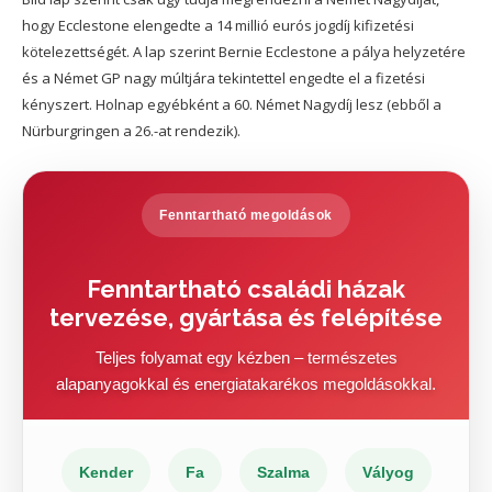
hogy Ecclestone elengedte a 14 millió eurós jogdíj kifizetési
kötelezettségét. A lap szerint Bernie Ecclestone a pálya helyzetére
és a Német GP nagy múltjára tekintettel engedte el a fizetési
kényszert. Holnap egyébként a 60. Német Nagydíj lesz (ebből a
Nürburgringen a 26.-at rendezik).
Fenntartható megoldások
Fenntartható családi házak
tervezése, gyártása és felépítése
Teljes folyamat egy kézben – természetes
alapanyagokkal és energiatakarékos megoldásokkal.
Kender
Fa
Szalma
Vályog