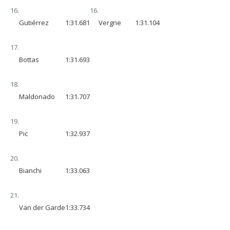
16.
16.
Gutiérrez
1:31.681
Vergne
1:31.104
17.
Bottas
1:31.693
18.
Maldonado
1:31.707
19.
Pic
1:32.937
20.
Bianchi
1:33.063
21.
Van der Garde
1:33.734