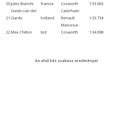
20.
Jules Bianchi
francia
Cosworth
1:33.063
Giedo van der
Caterham-
21.
Garde
holland
Renault
1:33.734
Marussia-
22.
Max Chilton
brit
Cosworth
1:34.098
Az első két szakasz eredményei