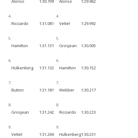
Alonso
1:30.709
Alonso
1:29.962
4.
4.
Ricciardo
1:31.081
Vettel
1:29.992
5.
5.
Hamilton
1:31.131
Grosjean
1:30.005
6.
6.
Hülkenberg
1:31.132
Hamilton
1:30.152
7.
7.
Button
1:31.181
Webber
1:30.217
8.
8.
Grosjean
1:31.242
Ricciardo
1:30.223
9.
9.
Vettel
1:31.269
Hülkenberg
1:30.231