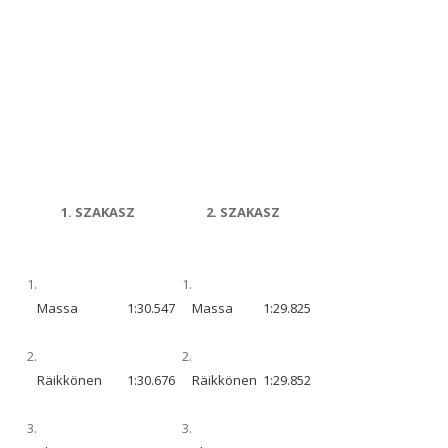
1. SZAKASZ
2. SZAKASZ
1.
1.
Massa
1:30.547
Massa
1:29.825
2.
2.
Räikkönen
1:30.676
Räikkönen
1:29.852
3.
3.