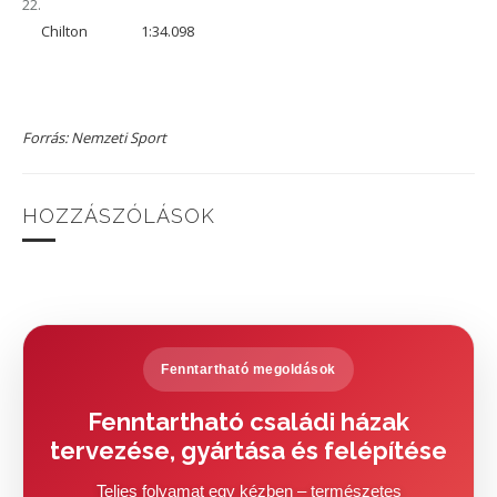
22.
Chilton
1:34.098
Forrás: Nemzeti Sport
HOZZÁSZÓLÁSOK
Fenntartható megoldások
Fenntartható családi házak
tervezése, gyártása és felépítése
Teljes folyamat egy kézben – természetes