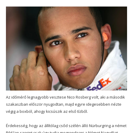
Az időmérő legnagyobb vesztese Nico Rosberg volt, aki a második
szakaszban először nyugodtan, majd egyre idegesebben nézte
végig a boxból, ahogy kicsúszik az első tízből.
Érdekesség, hogy az állítólag csőd szélén álló Nürburgring a német
Bild lap szerint csak úgy tudja megrendezni a Német Nagydíjat,