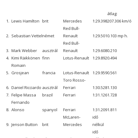
átlag:
1.
Lewis Hamilton
brit
Mercedes
1:29.398
207.306 km/ó
Red Bull-
2.
Sebastian Vettel
német
Renault
1:29.501
0.103 mp h.
Red Bull-
3.
Mark Webber
ausztrál
Renault
1:29.608
0.210
4.
Kimi Räikkönen
finn
Lotus-Renault
1:29.892
0.494
Romain
5.
Grosjean
francia
Lotus-Renault
1:29.959
0.561
Toro Rosso-
6.
Daniel Ricciardo
ausztrál
Ferrari
1:30.528
1.130
7.
Felipe Massa
brazil
Ferrari
1:31.126
1.728
Fernando
8.
Alonso
spanyol
Ferrari
1:31.209
1.811
McLaren-
idő
9.
Jenson Button
brit
Mercedes
nélkül
idő