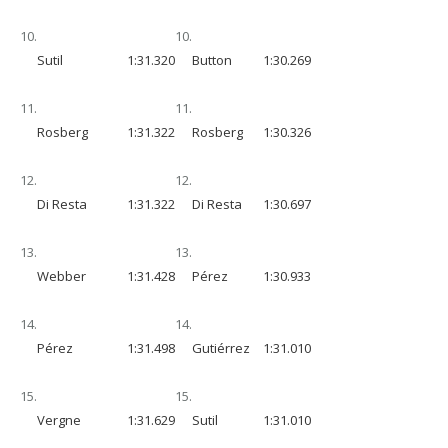
10.
10.
Sutil
1:31.320
Button
1:30.269
11.
11.
Rosberg
1:31.322
Rosberg
1:30.326
12.
12.
Di Resta
1:31.322
Di Resta
1:30.697
13.
13.
Webber
1:31.428
Pérez
1:30.933
14.
14.
Pérez
1:31.498
Gutiérrez
1:31.010
15.
15.
Vergne
1:31.629
Sutil
1:31.010