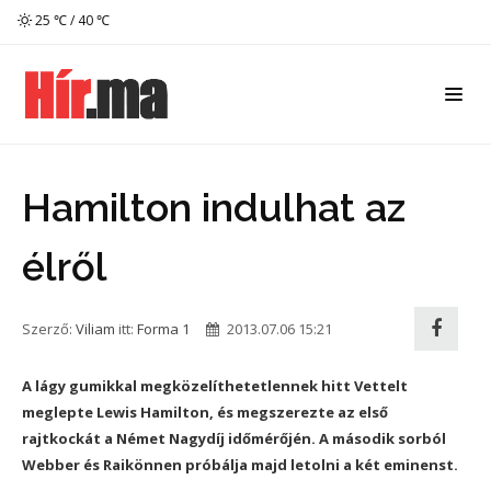
25 ℃ / 40 ℃
Hamilton indulhat az
élről
Szerző:
Viliam
itt:
Forma 1
2013.07.06 15:21
A lágy gumikkal megközelíthetetlennek hitt Vettelt
meglepte Lewis Hamilton, és megszerezte az első
rajtkockát a Német Nagydíj időmérőjén. A második sorból
Webber és Raikönnen próbálja majd letolni a két eminenst.