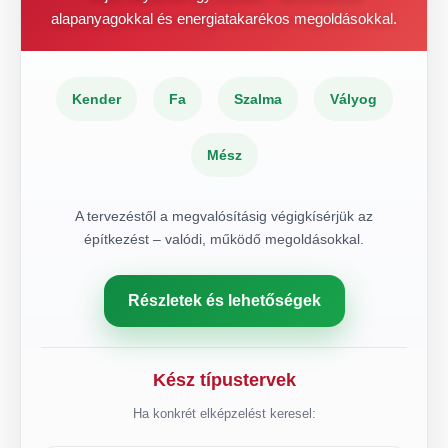
alapanyagokkal és energiatakarékos megoldásokkal.
Kender
Fa
Szalma
Vályog
Mész
A tervezéstől a megvalósításig végigkísérjük az
építkezést – valódi, működő megoldásokkal.
Részletek és lehetőségek
Kész típustervek
Ha konkrét elképzelést keresel: