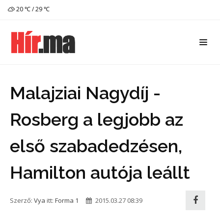
20 ℃ / 29 ℃
Malajziai Nagydíj -
Rosberg a legjobb az
első szabadedzésen,
Hamilton autója leállt
Szerző:
Vya
itt:
Forma 1
2015.03.27 08:39