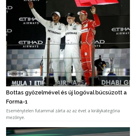
Bottas győzelmével és új logóval búcsúzott a
Forma-1
Eseménytelen futammal zárta az az évet a királykategória
mezőnye.