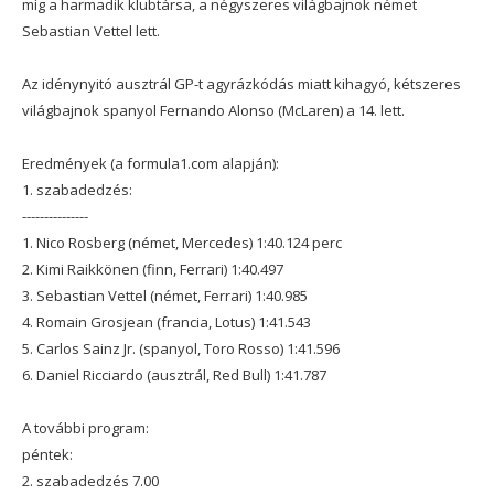
míg a harmadik klubtársa, a négyszeres világbajnok német
Sebastian Vettel lett.
Az idénynyitó ausztrál GP-t agyrázkódás miatt kihagyó, kétszeres
világbajnok spanyol Fernando Alonso (McLaren) a 14. lett.
Eredmények (a formula1.com alapján):
1. szabadedzés:
---------------
1. Nico Rosberg (német, Mercedes) 1:40.124 perc
2. Kimi Raikkönen (finn, Ferrari) 1:40.497
3. Sebastian Vettel (német, Ferrari) 1:40.985
4. Romain Grosjean (francia, Lotus) 1:41.543
5. Carlos Sainz Jr. (spanyol, Toro Rosso) 1:41.596
6. Daniel Ricciardo (ausztrál, Red Bull) 1:41.787
A további program:
péntek:
2. szabadedzés 7.00