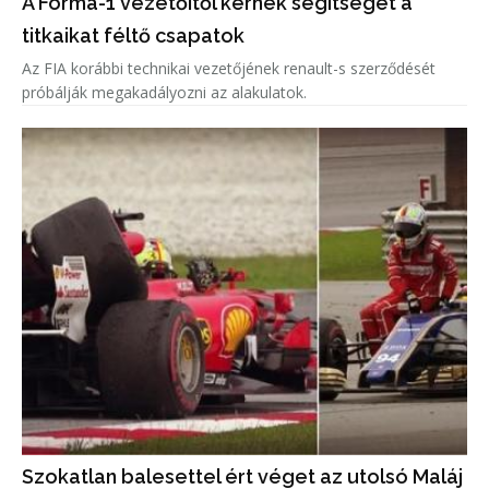
A Forma-1 vezetőitől kérnek segítséget a
titkaikat féltő csapatok
Az FIA korábbi technikai vezetőjének renault-s szerződését
próbálják megakadályozni az alakulatok.
Szokatlan balesettel ért véget az utolsó Maláj