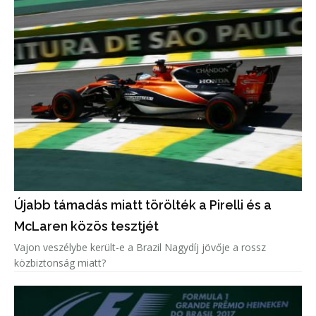
Újabb támadás miatt törölték a Pirelli és a
McLaren közös tesztjét
Vajon veszélybe került-e a Brazil Nagydíj jövője a rossz
közbiztonság miatt?