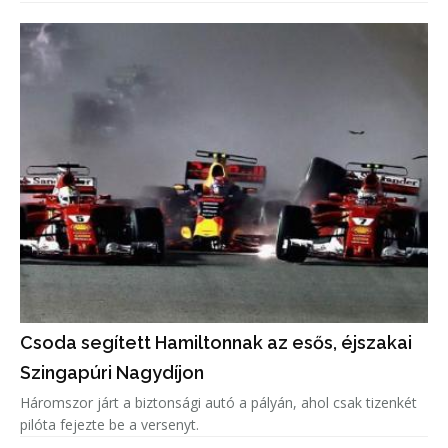
Csoda segített Hamiltonnak az esős, éjszakai
Szingapúri Nagydíjon
Háromszor járt a biztonsági autó a pályán, ahol csak tizenkét
pilóta fejezte be a versenyt.