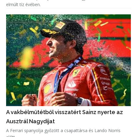
elmúlt tíz évében.
A vakbélműtétből visszatért Sainz nyerte az
Ausztrál Nagydíjat
A Ferrari spanyolja győzött a csapattársa és Lando Norris