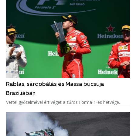
Rablás, sárdobálás és Massa búcsúja
Brazíliában
Vettel győzelmével ért véget a zűrös Forma-1-es hétvége.