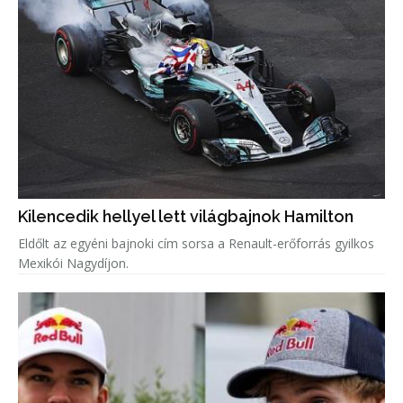
Kilencedik hellyel lett világbajnok Hamilton
Eldőlt az egyéni bajnoki cím sorsa a Renault-erőforrás gyilkos
Mexikói Nagydíjon.