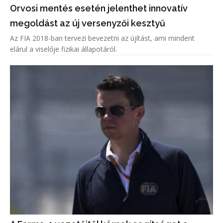
Orvosi mentés esetén jelenthet innovatív
megoldást az új versenyzői kesztyű
Az FIA 2018-ban tervezi bevezetni az újítást, ami mindent
elárul a viselője fizikai állapotáról.