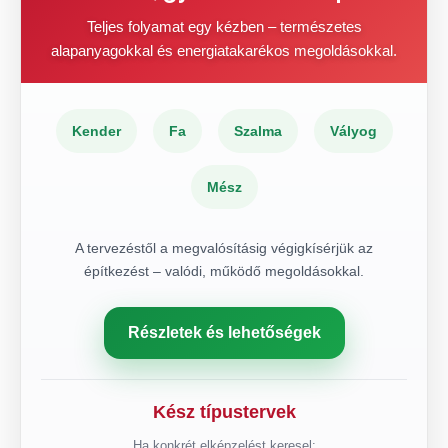
Teljes folyamat egy kézben – természetes
alapanyagokkal és energiatakarékos megoldásokkal.
Kender
Fa
Szalma
Vályog
Mész
A tervezéstől a megvalósításig végigkísérjük az
építkezést – valódi, működő megoldásokkal.
Részletek és lehetőségek
Kész típustervek
Ha konkrét elképzelést keresel: