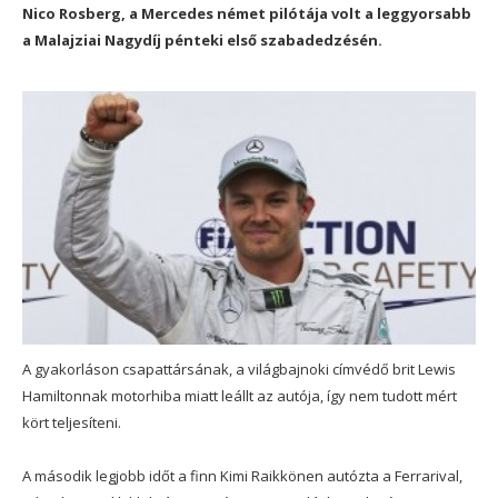
Nico Rosberg, a Mercedes német pilótája volt a leggyorsabb
a Malajziai Nagydíj pénteki első szabadedzésén.
A gyakorláson csapattársának, a világbajnoki címvédő brit Lewis
Hamiltonnak motorhiba miatt leállt az autója, így nem tudott mért
kört teljesíteni.
A második legjobb időt a finn Kimi Raikkönen autózta a Ferrarival,