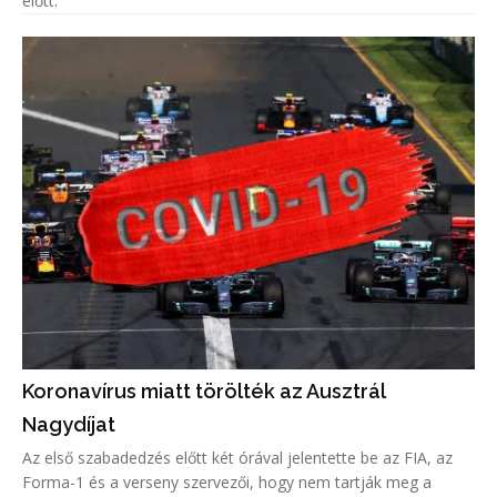
előtt.
Koronavírus miatt törölték az Ausztrál
Nagydíjat
Az első szabadedzés előtt két órával jelentette be az FIA, az
Forma-1 és a verseny szervezői, hogy nem tartják meg a