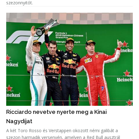
szezonnyitót.
Ricciardo nevetve nyerte meg a Kínai
Nagydíjat
A két Toro Rosso és Verstappen okozott némi galibát a
szezon harmadik versenyén, amelyen a Red Bull ausztrál