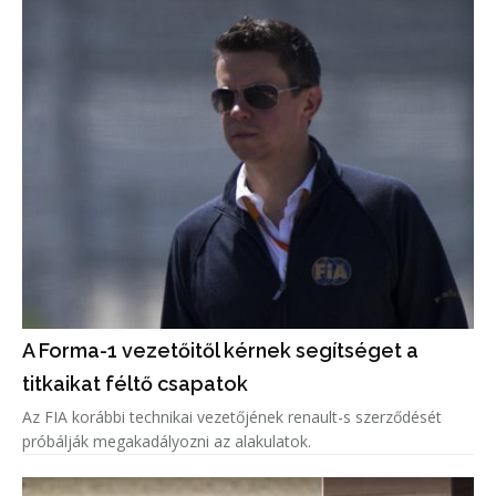
A Forma-1 vezetőitől kérnek segítséget a
titkaikat féltő csapatok
Az FIA korábbi technikai vezetőjének renault-s szerződését
próbálják megakadályozni az alakulatok.