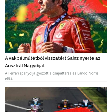
A vakbélműtétből visszatért Sainz nyerte az
Ausztrál Nagydíjat
A Ferrari spanyolja győzött a csapattársa és Lando Norris
előtt.