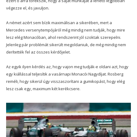
ezért ő arra törekszik, hogy a saját munkáját a lehető legjobban
végezze el, és javuljon.
A német azért sem bízik maximálisan a sikerében, mert a
Mercedes versenytempójáról még mindig nem tudják, hogy mire
lesz elég Monacóban, ahol rendszerint jól szoktak szerepelni.
Jelenleg pár problémát sikerült megoldaniuk, de még mindig nem
derítették fel az összes kérdőjelet.
Az egyik ilyen kérdés az, hogy vajon meg tudják-e oldani azt, hogy
egy kiállással teljesítik a vasárnapi Monacói Nagydíjat. Rosberg
reméli, hogy sikerül úgy visszaszorítani a gumikopást, hogy elég
lesz csak egy, maximum két kerékcsere.