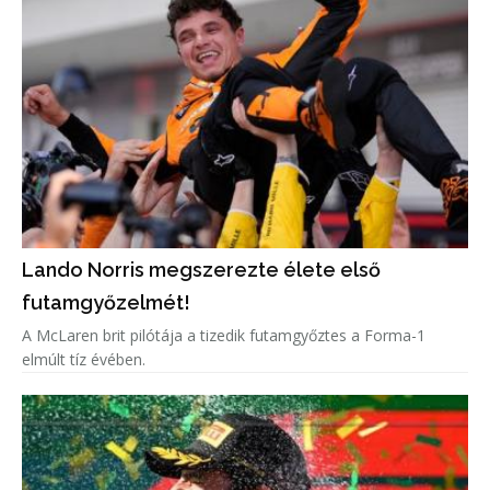
Lando Norris megszerezte élete első
futamgyőzelmét!
A McLaren brit pilótája a tizedik futamgyőztes a Forma-1
elmúlt tíz évében.