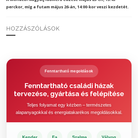
perckor, míg a futam május 26-án, 14:00-kor veszi kezdetét.
HOZZÁSZÓLÁSOK
Fenntartható megoldások
Fenntartható családi házak
tervezése, gyártása és felépítése
Teljes folyamat egy kézben – természetes
alapanyagokkal és energiatakarékos megoldásokkal.
Kender
Fa
Szalma
Vályog