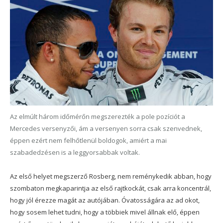
Az elmúlt három időmérőn megszerezték a pole pozíciót a
Mercedes versenyzői, ám a versenyen sorra csak szenvednek,
éppen ezért nem felhőtlenül boldogok, amiért a mai
szabadedzésen is a leggyorsabbak voltak.
Az első helyet megszerző Rosberg, nem reménykedik abban, hogy
szombaton megkaparintja az első rajtkockát, csak arra koncentrál,
hogy jól érezze magát az autójában. Óvatosságára az ad okot,
hogy sosem lehet tudni, hogy a többiek mivel állnak elő, éppen