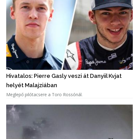
Hivatalos: Pierre Gasly veszi át Danyiil Kvjat
helyét Malajziában
Meglepő pilótacsere a Toro Rossónál.