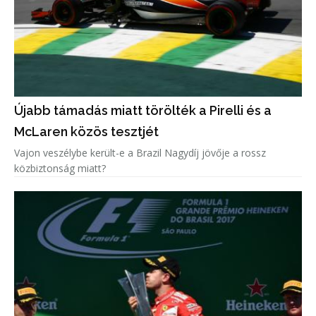
Újabb támadás miatt törölték a Pirelli és a
McLaren közös tesztjét
Vajon veszélybe került-e a Brazil Nagydíj jövője a rossz
közbiztonság miatt?