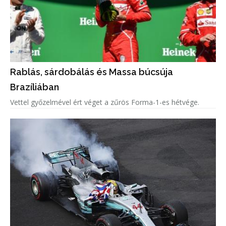
Rablás, sárdobálás és Massa búcsúja
Brazíliában
Vettel győzelmével ért véget a zűrös Forma-1-es hétvége.