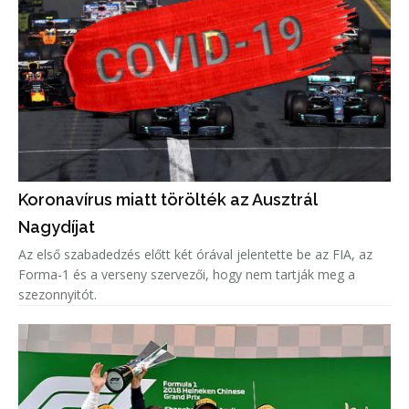
Koronavírus miatt törölték az Ausztrál
Nagydíjat
Az első szabadedzés előtt két órával jelentette be az FIA, az
Forma-1 és a verseny szervezői, hogy nem tartják meg a
szezonnyitót.