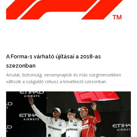
A Forma-1 várható újításai a 2018-as
szezonban
Arculat, biztonság, versenynaptár és más szegmensekben
változik a száguldó cirkusz a következő szezonban.