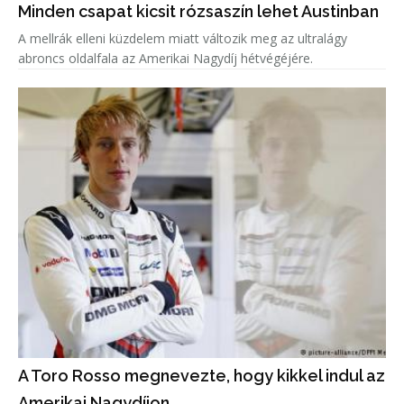
Minden csapat kicsit rózsaszín lehet Austinban
A mellrák elleni küzdelem miatt változik meg az ultralágy
abroncs oldalfala az Amerikai Nagydíj hétvégéjére.
A Toro Rosso megnevezte, hogy kikkel indul az
Amerikai Nagydíjon