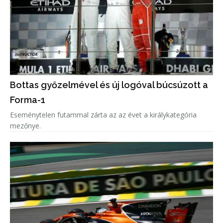
Bottas győzelmével és új logóval búcsúzott a
Forma-1
Eseménytelen futammal zárta az az évet a királykategória
mezőnye.