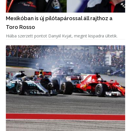
Mexikóban is új pilótapárossal áll rajthoz a
Toro Rosso
Hiába szerzett pontot Danyiil Kvjat, megint kispadra ültetik.