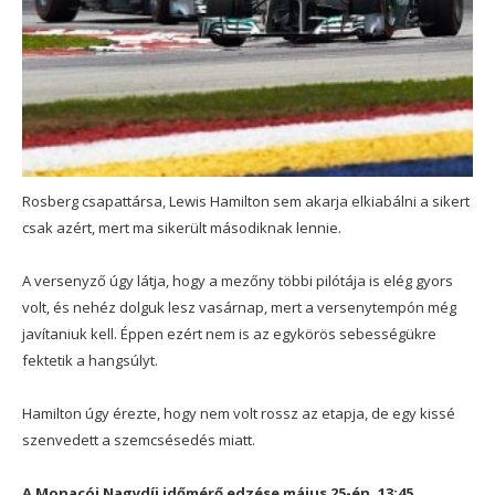
Rosberg csapattársa, Lewis Hamilton sem akarja elkiabálni a sikert
csak azért, mert ma sikerült másodiknak lennie.
A versenyző úgy látja, hogy a mezőny többi pilótája is elég gyors
volt, és nehéz dolguk lesz vasárnap, mert a versenytempón még
javítaniuk kell. Éppen ezért nem is az egykörös sebességükre
fektetik a hangsúlyt.
Hamilton úgy érezte, hogy nem volt rossz az etapja, de egy kissé
szenvedett a szemcsésedés miatt.
A Monacói Nagydíj időmérő edzése május 25-én, 13:45