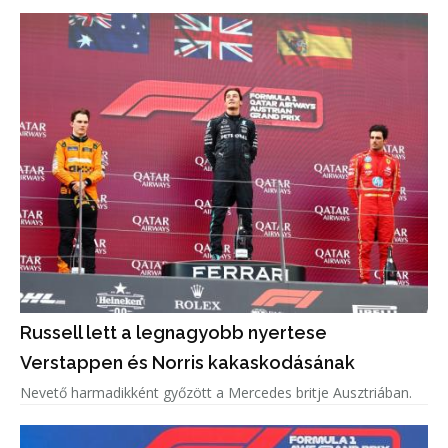
Russell lett a legnagyobb nyertese
Verstappen és Norris kakaskodásának
Nevető harmadikként győzött a Mercedes britje Ausztriában.