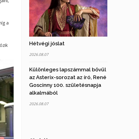
álni,
míg a
Hétvégi jóslat
ózik
2026.08.07
Különleges lapszámmal bővül
az Asterix-sorozat az író, René
Goscinny 100. születésnapja
alkalmából
2026.08.07