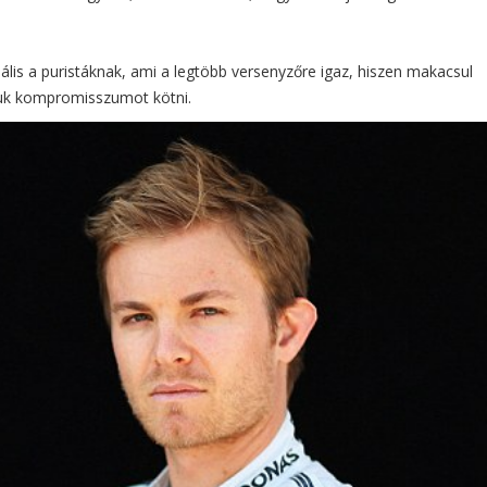
ális a puristáknak, ami a legtöbb versenyzőre igaz, hiszen makacsul
iuk kompromisszumot kötni.