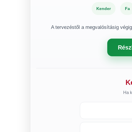
Kender
Fa
A tervezéstől a megvalósításig végi
Rész
K
Ha k