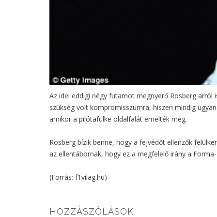
Az idei eddigi négy futamot megnyerő Rosberg arról i
szükség volt kompromisszumra, hiszen mindig ugyanazo
amikor a pilótafülke oldalfalát emelték meg.
Rosberg bízik benne, hogy a fejvédőt ellenzők felülke
az ellentábornak, hogy ez a megfelelő irány a Forma
(Forrás: f1vilag.hu)
HOZZÁSZÓLÁSOK