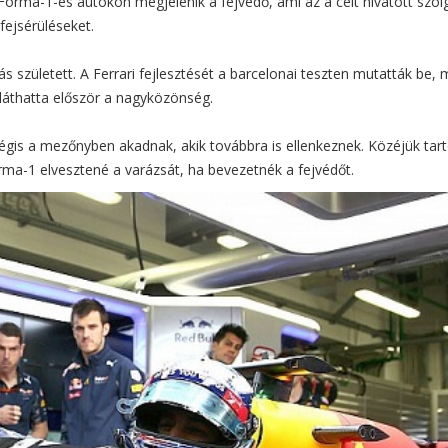
orma-1-es autókon megjelenik a fejvédő, ami az a célt hívatott szolg
fejsérüléseket.
 született. A Ferrari fejlesztését a barcelonai teszten mutatták be, 
láthatta először a nagyközönség.
égis a mezőnyben akadnak, akik továbbra is ellenkeznek. Közéjük tart
rma-1 elvesztené a varázsát, ha bevezetnék a fejvédőt.