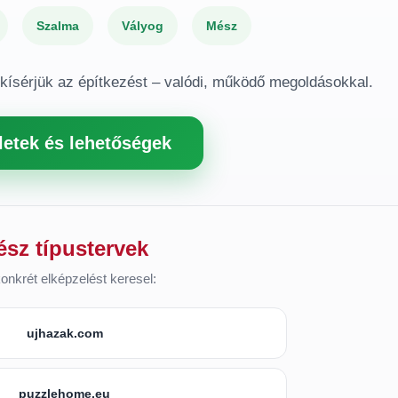
Szalma
Vályog
Mész
gkísérjük az építkezést – valódi, működő megoldásokkal.
letek és lehetőségek
ész típustervek
onkrét elképzelést keresel:
ujhazak.com
puzzlehome.eu