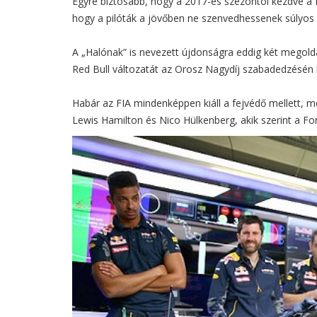
Egyre biztosabb, hogy a 2017-es szezontól kezdve a F
hogy a pilóták a jövőben ne szenvedhessenek súlyos 
A „Halónak” is nevezett újdonságra eddig két megoldás
Red Bull változatát az Orosz Nagydíj szabadedzésén 
Habár az FIA mindenképpen kiáll a fejvédő mellett, m
Lewis Hamilton és Nico Hülkenberg, akik szerint a Fo