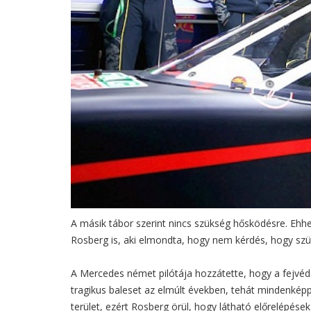
A másik tábor szerint nincs szükség hősködésre. Ehh
Rosberg is, aki elmondta, hogy nem kérdés, hogy szü
A Mercedes német pilótája hozzátette, hogy a fejvé
tragikus baleset az elmúlt években, tehát mindenképp
terület, ezért Rosberg örül, hogy látható előrelépése