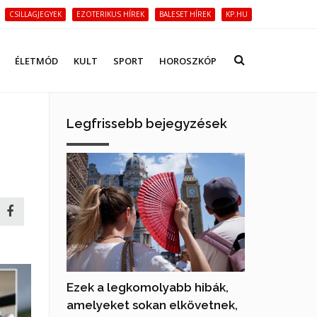
CSILLAGJEGYEK
EZOTERIKUS HÍREK
BALESET HÍREK
KP.HU
ÉLETMÓD
KULT
SPORT
HOROSZKÓP
Legfrissebb bejegyzések
Ezek a legkomolyabb hibák,
amelyeket sokan elkövetnek,