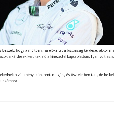
s beszélt, hogy a múltban, ha előkerült a biztonság kérdése, akkor mi
k a kérdések kerültek elő a kinézettel kapcsolatban. Ilyen volt az is
rekednek a véleményükön, amit megért, és tiszteletben tart, de be kell
-1 számára.