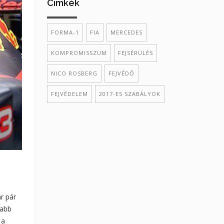
Cimkék
FORMA-1
FIA
MERCEDES
KOMPROMISSZUM
FEJSÉRÜLÉS
NICO ROSBERG
FEJVÉDŐ
FEJVÉDELEM
2017-ES SZABÁLYOK
r pár
sabb
 a