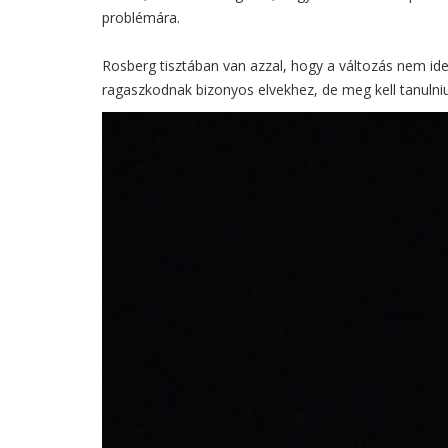
problémára.
Rosberg tisztában van azzal, hogy a változás nem ide
ragaszkodnak bizonyos elvekhez, de meg kell tanuln