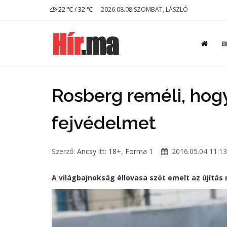
22 ℃ / 32 ℃
2026.08.08 SZOMBAT, LÁSZLÓ
B
Rosberg reméli, hogy
fejvédelmet
Szerző:
Ancsy
itt:
18+
,
Forma 1
2016.05.04 11:13
A világbajnokság éllovasa szót emelt az újítás 