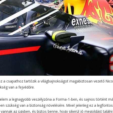
ez a csapathoz tartózik a világbajnokságot magabiztosan vezető Nico
kség van a fejvédőre.
delem a legnagyobb veszélyzóna a Forma-1-ben, és sajnos történt má
en szükség van a biztonság növelésére. Mivel jelenleg ez a legfonto
k vannak az ügyben, és biztos benne, hogy sikerül jó megoldást találni