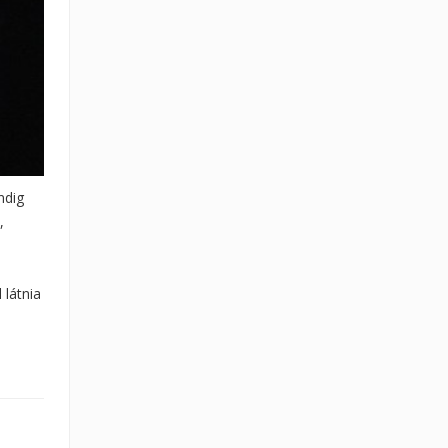
ndig
,
 látnia