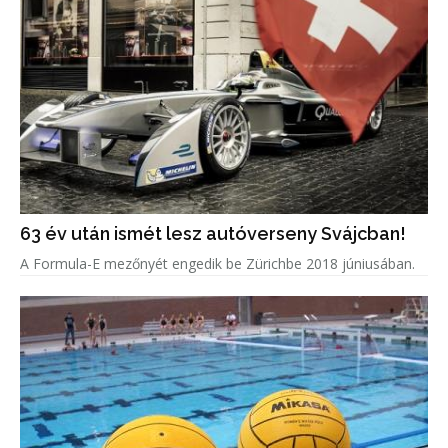
63 év után ismét lesz autóverseny Svájcban!
A Formula-E mezőnyét engedik be Zürichbe 2018 júniusában.