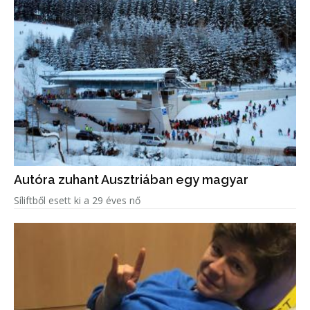
Autóra zuhant Ausztriában egy magyar
Síliftből esett ki a 29 éves nő