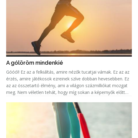
A gólöröm mindenkié
Góóól! Ez az a felkiáltás, amire nézők tucatjai várnak. Ez az az
érzés, amire játékosok ezreinek szíve dobban hevesebben. Ez
az az összetartó élmény, ami a világon százmilliókat mozgat
meg. Nem véletlen tehát, hogy míg sokan a képernyők előtt
ülve élik át mindezt az eufóriát, addig legalább ugyanenn