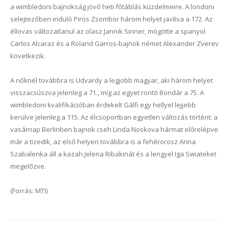
a wimbledoni bajnokság jövő heti főtáblás küzdelmeire. A londoni
selejtezőben induló Piros Zsombor három helyet javítva a 172. Az
éllovas változatlanul az olasz Jannik Sinner, mögötte a spanyol
Carlos Alcaraz és a Roland Garros-bajnok német Alexander Zverev
következik.
A nőknél továbbra is Udvardy a legjobb magyar, aki három helyet
visszacsúszva jelenleg a 71., míg az egyet rontó Bondár a 75. A
wimbledoni kvalifikációban érdekelt Gálfi egy hellyel lejjebb
kerülve jelenleg a 115. Az élcsoportban egyetlen változás történt: a
vasárnap Berlinben bajnok cseh Linda Noskova hármat előrelépve
már a tizedik, az első helyen továbbra is a fehérorosz Arina
Szabalenka áll a kazah Jelena Ribakinát és a lengyel Iga Swiateket
megelőzve.
(Forrás: MTI)