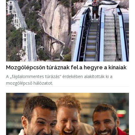
Mozgólépcsőn túráznak fel a hegyre a kínaiak
A „fájdalommentes túrázás” érdekében alakították ki a
mozgólépcső hálózatot.