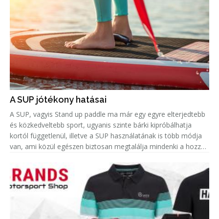
A SUP jótékony hatásai
A SUP, vagyis Stand up paddle ma már egy egyre elterjedtebb
és közkedveltebb sport, ugyanis szinte bárki kipróbálhatja
kortól függetlenül, illetve a SUP használatának is több módja
van, ami közül egészen biztosan megtalálja mindenki a hozzá
leginkább passzolót. Azonban amellett, hogy remek hobbi egy