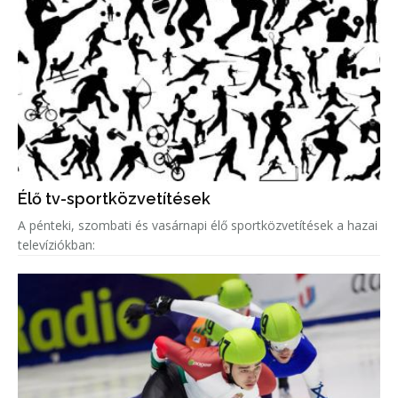
Élő tv-sportközvetítések
A pénteki, szombati és vasárnapi élő sportközvetítések a hazai
televíziókban: