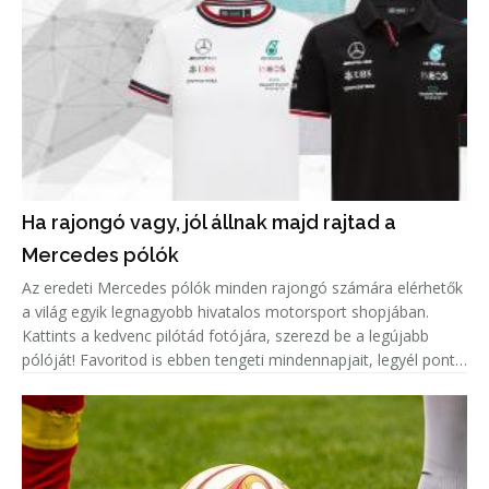
Ha rajongó vagy, jól állnak majd rajtad a
Mercedes pólók
Az eredeti Mercedes pólók minden rajongó számára elérhetők
a világ egyik legnagyobb hivatalos motorsport shopjában.
Kattints a kedvenc pilótád fotójára, szerezd be a legújabb
pólóját! Favoritod is ebben tengeti mindennapjait, legyél pont
olyan menő, mint ő!