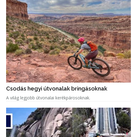
Csodás hegyi útvonalak bringásoknak
A világ legjobb útvonalai kerékpárosoknak.