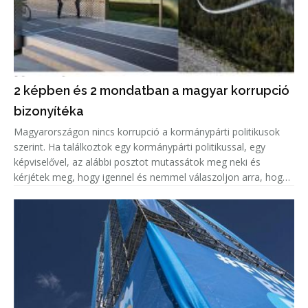
2 képben és 2 mondatban a magyar korrupció
bizonyítéka
Magyarországon nincs korrupció a kormánypárti politikusok
szerint. Ha találkoztok egy kormánypárti politikussal, egy
képviselővel, az alábbi posztot mutassátok meg neki és
kérjétek meg, hogy igennel és nemmel válaszoljon arra, hogy
korrupciógyanús-e a képen látható beruházás.