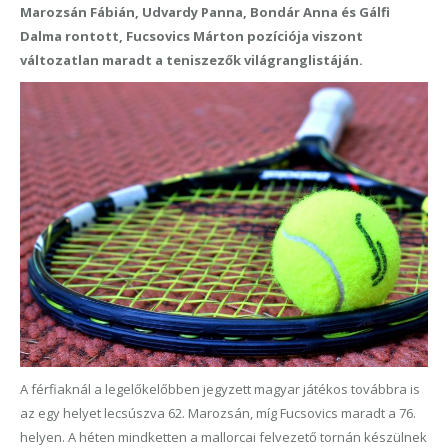
Marozsán Fábián, Udvardy Panna, Bondár Anna és Gálfi
Dalma rontott, Fucsovics Márton pozíciója viszont
változatlan maradt a teniszezők világranglistáján.
A férfiaknál a legelőkelőbben jegyzett magyar játékos továbbra is
az egy helyet lecsúszva 62. Marozsán, míg Fucsovics maradt a 76.
helyen. A héten mindketten a mallorcai felvezető tornán készülnek