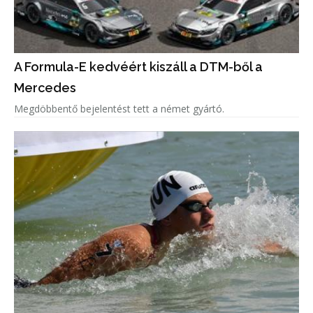
A Formula-E kedvéért kiszáll a DTM-ből a
Mercedes
Megdöbbentő bejelentést tett a német gyártó.