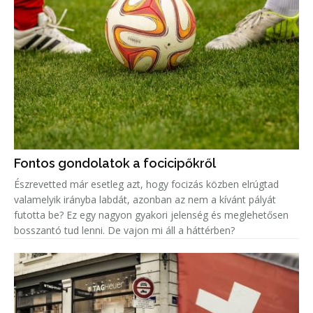
Fontos gondolatok a focicipőkről
Észrevetted már esetleg azt, hogy focizás közben elrúgtad
valamelyik irányba labdát, azonban az nem a kívánt pályát
futotta be? Ez egy nagyon gyakori jelenség és meglehetősen
bosszantó tud lenni. De vajon mi áll a háttérben?