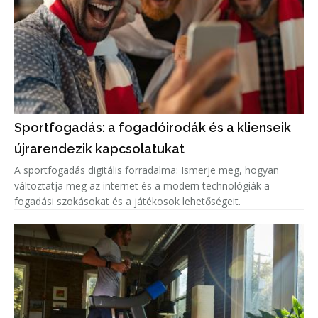
Sportfogadás: a fogadóirodák és a klienseik
újrarendezik kapcsolatukat
A sportfogadás digitális forradalma: Ismerje meg, hogyan
változtatja meg az internet és a modern technológiák a
fogadási szokásokat és a játékosok lehetőségeit.