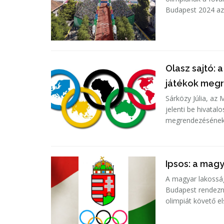
Budapest 2024 az 
Olasz sajtó:
játékok meg
Sárközy Júlia, az 
jelenti be hivatal
megrendezésének 
Ipsos: a mag
A magyar lakosság
Budapest rendezné 
olimpiát követő els