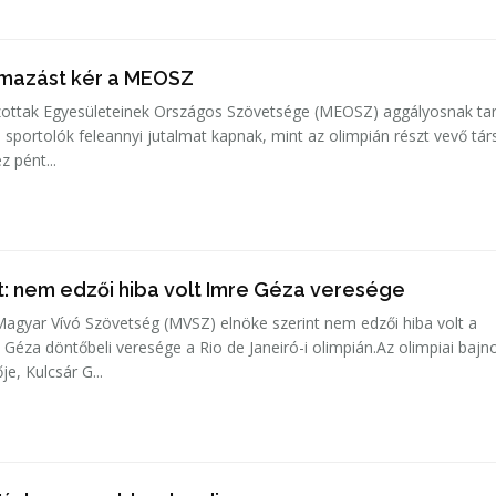
lmazást kér a MEOSZ
ottak Egyesületeinek Országos Szövetsége (MEOSZ) aggályosnak tar
 sportolók feleannyi jutalmat kapnak, mint az olimpián részt vevő tár
 pént...
: nem edzői hiba volt Imre Géza veresége
agyar Vívó Szövetség (MVSZ) elnöke szerint nem edzői hiba volt a
 Géza döntőbeli veresége a Rio de Janeiró-i olimpián.Az olimpiai bajn
e, Kulcsár G...