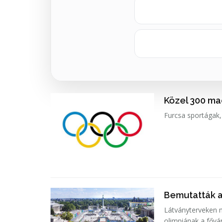
Közel 300 ma
Furcsa sportágak,
Bemutatták a 
Látványterveken m
olimpiának a fővá