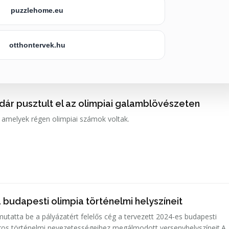
puzzlehome.eu
otthontervek.hu
dár pusztult el az olimpiai galamblövészeten
 amelyek régen olimpiai számok voltak.
budapesti olimpia történelmi helyszíneit
utatta be a pályázatért felelős cég a tervezett 2024-es budapesti
ros történelmi nevezetességeihez megálmodott versenyhelyszíneit.A