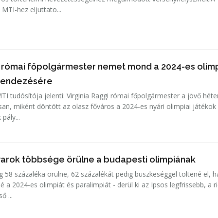
MTI-hez eljuttato...
 a római főpolgármester nemet mond a 2024-es olimp
rendezésére
MTI tudósítója jelenti: Virginia Raggi római főpolgármester a jövő hét
osan, miként döntött az olasz főváros a 2024-es nyári olimpiai játékok
pály...
yarok többsége örülne a budapesti olimpiának
 58 százaléka örülne, 62 százalékát pedig büszkeséggel töltené el, h
a 2024-es olimpiát és paralimpiát - derül ki az Ipsos legfrissebb, a ri
ő ...