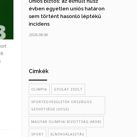
Uniós biztos: az elmúlt húsz
évben egyetlen uniós határon
sem történt hasonló léptékű
incidens
2026.08.06
port
OB
s
Cimkék
OLIMPIA
GYULAY ZSOLT
SPORTEGYESÜLETEK ORSZÁGOS
SZÖVETSÉGE (SOSZ)
MAGYAR OLIMPIAI BIZOTTSÁG (MOB)
SPORT
ELNÖKVÁLASZTÁS