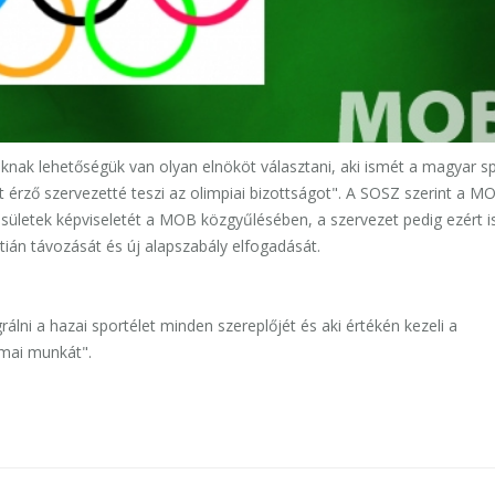
nak lehetőségük van olyan elnököt választani, aki ismét a magyar s
 érző szervezetté teszi az olimpiai bizottságot". A SOSZ szerint a M
esületek képviseletét a MOB közgyűlésében, a szervezet pedig ezért i
tián távozását és új alapszabály elfogadását.
rálni a hazai sportélet minden szereplőjét és aki értékén kezeli a
kmai munkát".