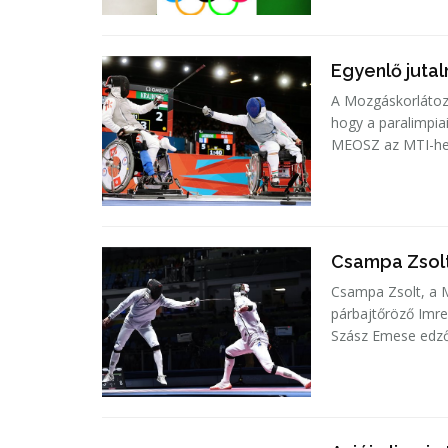
Egyenlő juta
A Mozgáskorlátoz
hogy a paralimpiai
MEOSZ az MTI-hez
Csampa Zsolt
Csampa Zsolt, a M
párbajtőröző Imre
Szász Emese edzőj