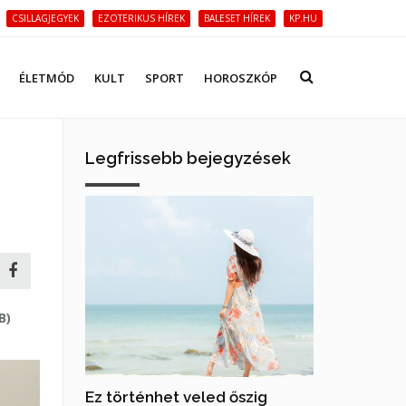
CSILLAGJEGYEK
EZOTERIKUS HÍREK
BALESET HÍREK
KP.HU
ÉLETMÓD
KULT
SPORT
HOROSZKÓP
Legfrissebb bejegyzések
B)
Ez történhet veled őszig