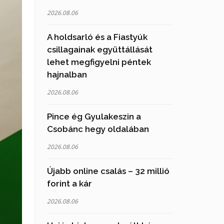
2026.08.06
A holdsarló és a Fiastyúk
csillagainak együttállását
lehet megfigyelni péntek
hajnalban
2026.08.06
Pince ég Gyulakeszin a
Csobánc hegy oldalában
2026.08.06
Újabb online csalás – 32 millió
forint a kár
2026.08.06