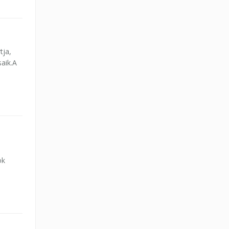
tja,
saik.A
ok