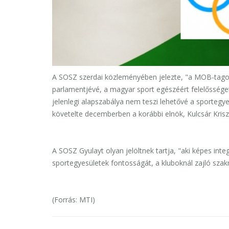
A SOSZ szerdai közleményében jelezte, "a MOB-tagok
parlamentjévé, a magyar sport egészéért felelősséget
jelenlegi alapszabálya nem teszi lehetővé a sportegy
követelte decemberben a korábbi elnök, Kulcsár Krisz
A SOSZ Gyulayt olyan jelöltnek tartja, "aki képes integ
sportegyesületek fontosságát, a kluboknál zajló sza
(Forrás: MTI)