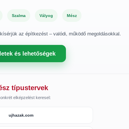
Szalma
Vályog
Mész
gkísérjük az építkezést – valódi, működő megoldásokkal.
letek és lehetőségek
ész típustervek
onkrét elképzelést keresel:
ujhazak.com