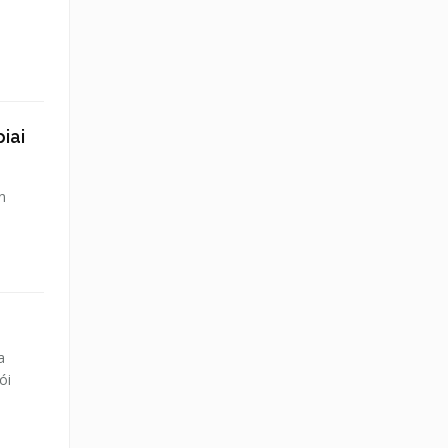
iai
en
a
ói