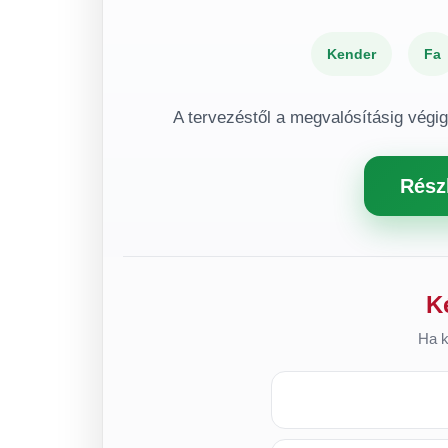
Kender
Fa
A tervezéstől a megvalósításig végi
Rész
K
Ha k