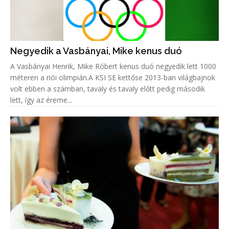
Negyedik a Vasbányai, Mike kenus duó
A Vasbányai Henrik, Mike Róbert kenus duó negyedik lett 1000
méteren a riói olimpián.A KSI SE kettőse 2013-ban világbajnok
volt ebben a számban, tavaly és tavaly előtt pedig második
lett, így az éreme...