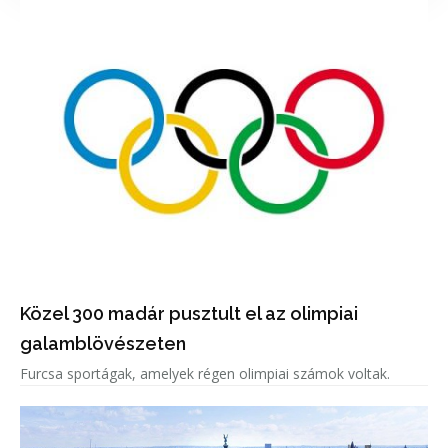
Közel 300 madár pusztult el az olimpiai
galamblövészeten
Furcsa sportágak, amelyek régen olimpiai számok voltak.