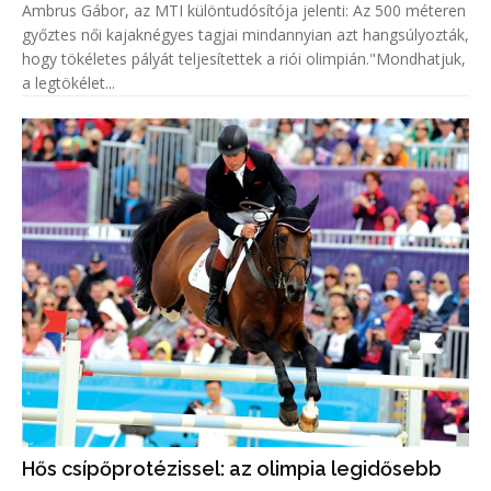
Ambrus Gábor, az MTI különtudósítója jelenti: Az 500 méteren
győztes női kajaknégyes tagjai mindannyian azt hangsúlyozták,
hogy tökéletes pályát teljesítettek a riói olimpián."Mondhatjuk,
a legtökélet...
Hős csípőprotézissel: az olimpia legidősebb