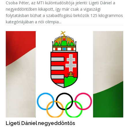
Csoba Péter, az MTI különtudósítója jelenti: Ligeti Dániel a
negyeddöntőben kikapott, így már csak a vigaszági
folytatásban bízhat a szabadfogású birkózók 125 kilogrammos
kategóriájában a riói olimpia...
Ligeti Dániel negyeddöntős