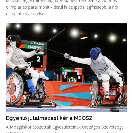
büszkeséggel töltené el, ha Budapest rendezné a 2024-es
olimpiát és paralimpiát - derül ki az Ipsos legfrissebb, a riói
olimpiát követő első ...
Egyenlő jutalmazást kér a MEOSZ
A Mozgáskorlátozottak Egyesületeinek Országos Szövetsége