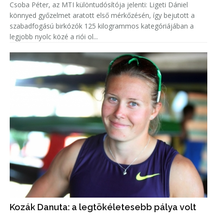
Csoba Péter, az MTI különtudósítója jelenti: Ligeti Dániel
könnyed győzelmet aratott első mérkőzésén, így bejutott a
szabadfogású birkózók 125 kilogrammos kategóriájában a
legjobb nyolc közé a riói ol...
Kozák Danuta: a legtökéletesebb pálya volt