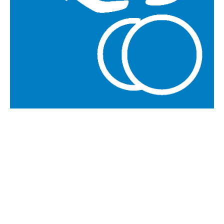
Az idén Európa-
bajnok csapatnak a
tíz együttest
felvonultató
mezőnyben a
hiányos 16-os