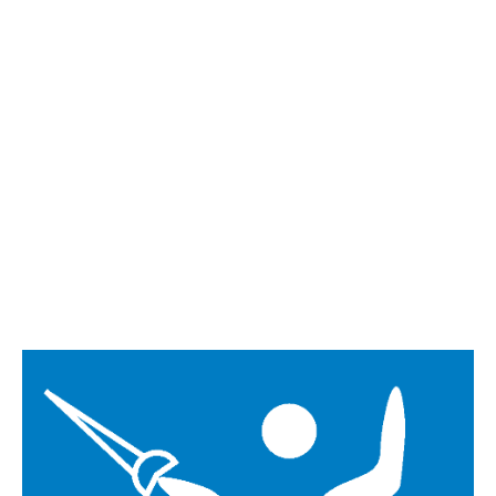
mérkőzésén is
remekül vívott a
magyar női
kerekesszékes
tőrválogatott a
párizsi paralimpián,
ezzel bejutott az
esti döntőbe.