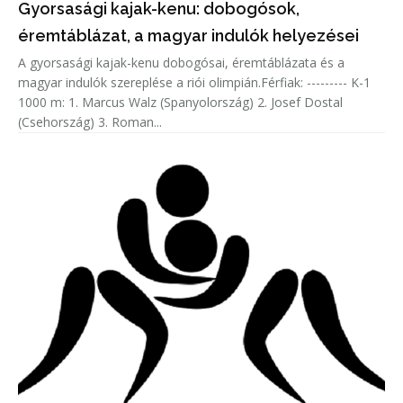
Gyorsasági kajak-kenu: dobogósok,
éremtáblázat, a magyar indulók helyezései
A gyorsasági kajak-kenu dobogósai, éremtáblázata és a
magyar indulók szereplése a riói olimpián.Férfiak: --------- K-1
1000 m: 1. Marcus Walz (Spanyolország) 2. Josef Dostal
(Csehország) 3. Roman...