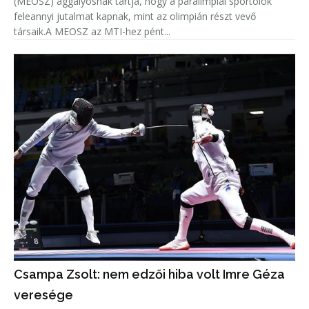
(MEOSZ) aggályosnak tartja, hogy a paralimpiai sportolók
feleannyi jutalmat kapnak, mint az olimpián részt vevő
társaik.A MEOSZ az MTI-hez pént...
Csampa Zsolt: nem edzői hiba volt Imre Géza
veresége