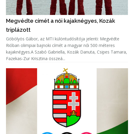
Megvédte címét a női kajaknégyes, Kozák
triplázott
Göbölyös Gábor, az MTI különtudósítója jelenti: Megvédte
Rióban olimpiai bajnoki címét a magyar női 500 méteres
kajaknégyes.A Szabó Gabriella, Kozák Danuta, Csipes Tamara,
Fazekas-Zur Krisztina összeá...