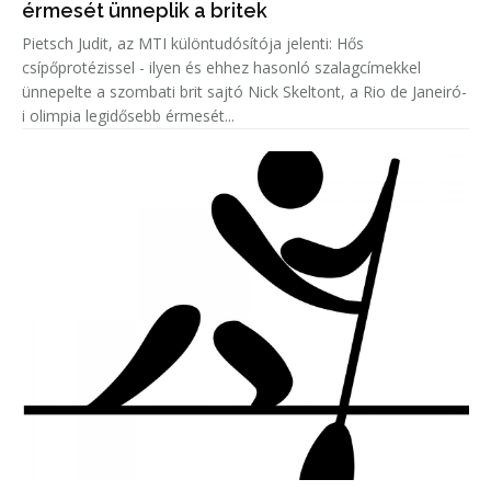
érmesét ünneplik a britek
Pietsch Judit, az MTI különtudósítója jelenti: Hős
csípőprotézissel - ilyen és ehhez hasonló szalagcímekkel
ünnepelte a szombati brit sajtó Nick Skeltont, a Rio de Janeiró-
i olimpia legidősebb érmesét...