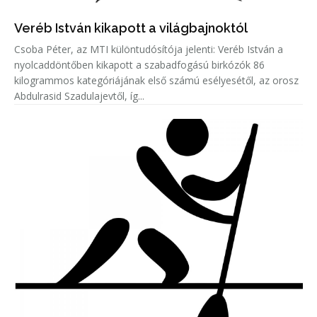
Veréb István kikapott a világbajnoktól
Csoba Péter, az MTI különtudósítója jelenti: Veréb István a
nyolcaddöntőben kikapott a szabadfogású birkózók 86
kilogrammos kategóriájának első számú esélyesétől, az orosz
Abdulrasid Szadulajevtől, íg...