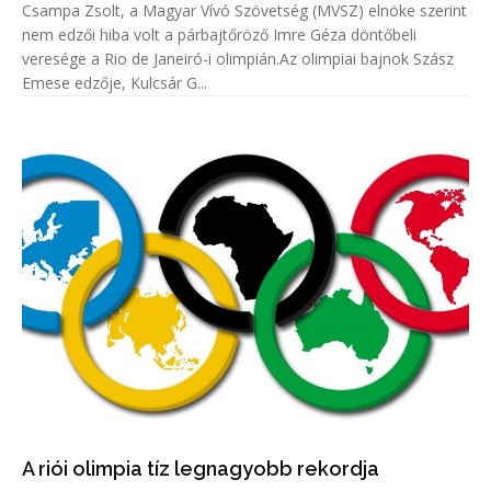
Csampa Zsolt, a Magyar Vívó Szövetség (MVSZ) elnöke szerint
nem edzői hiba volt a párbajtőröző Imre Géza döntőbeli
veresége a Rio de Janeiró-i olimpián.Az olimpiai bajnok Szász
Emese edzője, Kulcsár G...
A riói olimpia tíz legnagyobb rekordja