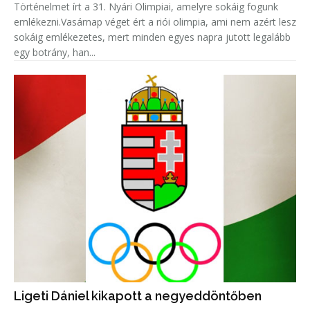
Történelmet írt a 31. Nyári Olimpiai, amelyre sokáig fogunk
emlékezni.Vasárnap véget ért a riói olimpia, ami nem azért lesz
sokáig emlékezetes, mert minden egyes napra jutott legalább
egy botrány, han...
Ligeti Dániel kikapott a negyeddöntőben