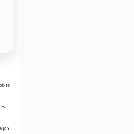
etékes
kes
áljon