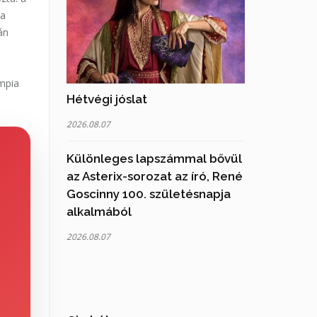
 a
án
mpia
Hétvégi jóslat
2026.08.07
Különleges lapszámmal bővül
az Asterix-sorozat az író, René
Goscinny 100. születésnapja
alkalmából
2026.08.07