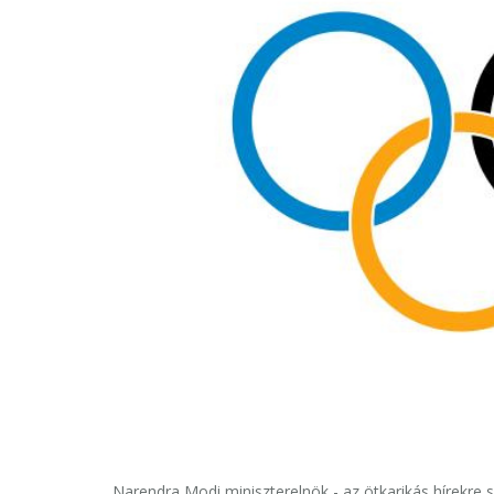
Narendra Modi miniszterelnök - az ötkarikás hírekre