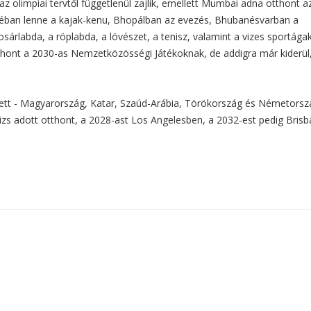
z olimpiai tervtől függetlenül zajlik, emellett Mumbai adna otthont a
néban lenne a kajak-kenu, Bhopálban az evezés, Bhubanésvarban a
sárlabda, a röplabda, a lövészet, a tenisz, valamint a vizes sportága
thont a 2030-as Nemzetközösségi Játékoknak, de addigra már kiderül,
llett - Magyarország, Katar, Szaúd-Arábia, Törökország és Németorsz
rizs adott otthont, a 2028-ast Los Angelesben, a 2032-est pedig Brisb