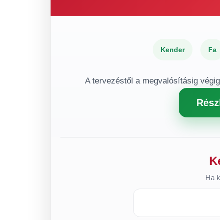
Kender
Fa
A tervezéstől a megvalósításig végi
Rész
K
Ha k