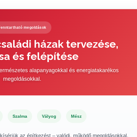
Fenntartható megoldások
saládi házak tervezése,
sa és felépítése
 természetes alapanyagokkal és energiatakarékos
megoldásokkal.
Szalma
Vályog
Mész
gkísérjük az építkezést – valódi, működő megoldásokkal.