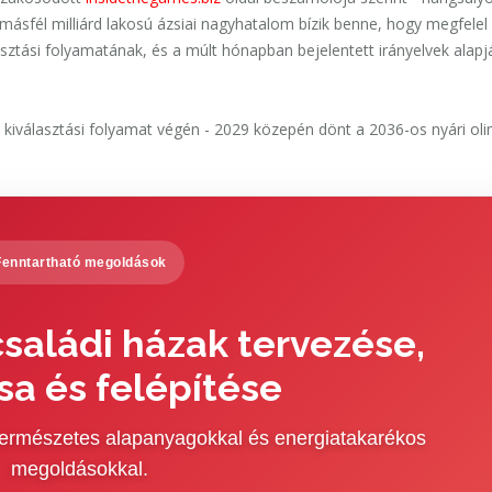
 másfél milliárd lakosú ázsiai nagyhatalom bízik benne, hogy megfelel
sztási folyamatának, és a múlt hónapban bejelentett irányelvek alapj
kiválasztási folyamat végén - 2029 közepén dönt a 2036-os nyári oli
Fenntartható megoldások
saládi házak tervezése,
sa és felépítése
 természetes alapanyagokkal és energiatakarékos
megoldásokkal.