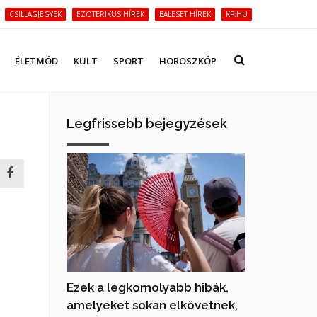
CSILLAGJEGYEK
EZOTERIKUS HÍREK
BALESET HÍREK
KP.HU
ÉLETMÓD
KULT
SPORT
HOROSZKÓP
Legfrissebb bejegyzések
Ezek a legkomolyabb hibák,
amelyeket sokan elkövetnek,