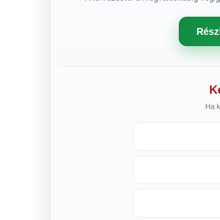
Rész
K
Ha k