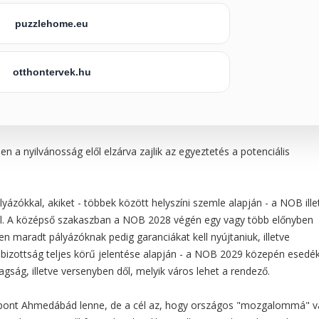
puzzlehome.eu
otthontervek.hu
n a nyilvánosság elől elzárva zajlik az egyeztetés a potenciális
lyázókkal, akiket - többek között helyszíni szemle alapján - a NOB ill
el. A középső szakaszban a NOB 2028 végén egy vagy több előnyben
en maradt pályázóknak pedig garanciákat kell nyújtaniuk, illetve
a bizottság teljes körű jelentése alapján - a NOB 2029 közepén esedé
agság, illetve versenyben dől, melyik város lehet a rendező.
központ Ahmedábád lenne, de a cél az, hogy országos "mozgalommá" v