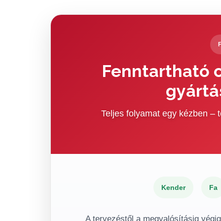
Fenntartható c
gyártá
Teljes folyamat egy kézben –
Kender
Fa
A tervezéstől a megvalósításig végi