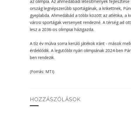
az olimpia. Az ahmedábádi létesítmények fejlesztése a
ország legnépszerűbb sportágának, a krikettnek, Pú
gyeplabda. Ahmedábád a többi között az atlétika, a ko
városi sportágak versenyeit rendezné. A térség ad ot
lesz a 2036-os olimpiai házigazda.
A tíz év múlva sorra kerülő játékok iránt - mások me
érdeklődik. A legutóbbi nyári olimpiának 2024-ben Pá
ben rendezik.
(Forrás: MTI)
HOZZÁSZÓLÁSOK