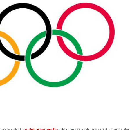
 szakosodott
insidethegames.biz
oldal beszámolója szerint - hangsúlyo