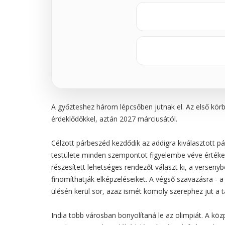
A győzteshez három lépcsőben jutnak el. Az első körbe
érdeklődőkkel, aztán 2027 márciusától.
Célzott párbeszéd kezdődik az addigra kiválasztott pá
testülete minden szempontot figyelembe véve érték
részesített lehetséges rendezőt választ ki, a versenyb
finomíthatják elképzeléseiket. A végső szavazásra - 
ülésén kerül sor, azaz ismét komoly szerephez jut a t
India több városban bonyolítaná le az olimpiát. A 