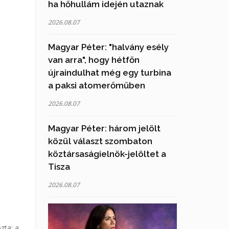
ha hőhullám idején utaznak
2026.08.07
Magyar Péter: "halvány esély
van arra", hogy hétfőn
újraindulhat még egy turbina
a paksi atomerőműben
2026.08.07
Magyar Péter: három jelölt
közül választ szombaton
köztársaságielnök-jelöltet a
Tisza
2026.08.07
zta: a