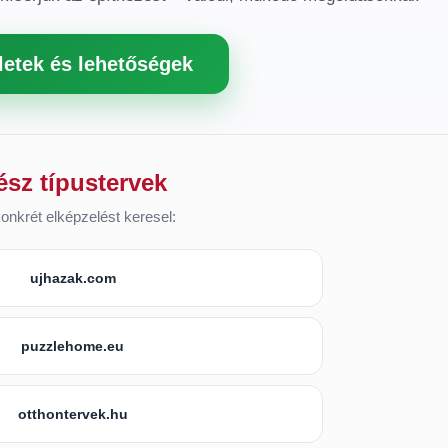
letek és lehetőségek
ész típustervek
onkrét elképzelést keresel:
ujhazak.com
puzzlehome.eu
otthontervek.hu