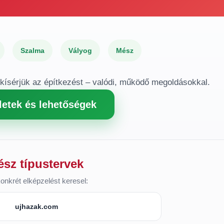
Szalma
Vályog
Mész
gkísérjük az építkezést – valódi, működő megoldásokkal.
letek és lehetőségek
ész típustervek
onkrét elképzelést keresel:
ujhazak.com