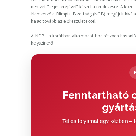
nemzet "teljes erejével" készül a rendezésre. A közel
Nemzetközi Olimpiai Bizottság (NOB) megújult kivála
halad tovább az előkészületekkel.
A NOB - a korábban alkalmazotthoz részben hasonló 
helyszínéről.
Fenntartható c
gyártá
Teljes folyamat egy kézben –