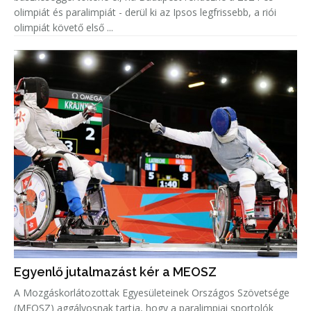
olimpiát és paralimpiát - derül ki az Ipsos legfrissebb, a riói
olimpiát követő első ...
Egyenlő jutalmazást kér a MEOSZ
A Mozgáskorlátozottak Egyesületeinek Országos Szövetsége
(MEOSZ) aggályosnak tartja, hogy a paralimpiai sportolók