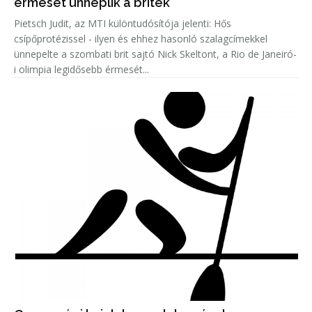
érmesét ünneplik a britek
Pietsch Judit, az MTI különtudósítója jelenti: Hős
csípőprotézissel - ilyen és ehhez hasonló szalagcímekkel
ünnepelte a szombati brit sajtó Nick Skeltont, a Rio de Janeiró-
i olimpia legidősebb érmesét...