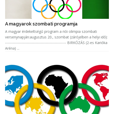
A magyarok szombati programja
A magyar érdekeltségű program a riói olimpia szombati
versenynapján:augusztus 20., szombat (zárójelben a helyi idő):
------------------------------------------------ BIRKÓZÁS (2-es Karióka
Aréna) ...