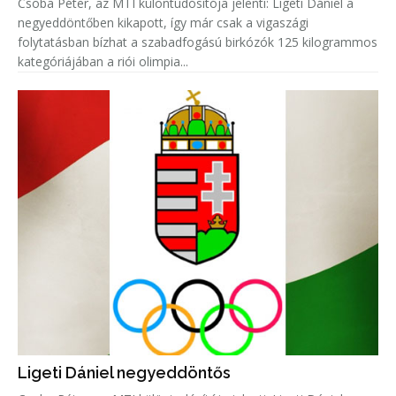
Csoba Péter, az MTI különtudósítója jelenti: Ligeti Dániel a
negyeddöntőben kikapott, így már csak a vigaszági
folytatásban bízhat a szabadfogású birkózók 125 kilogrammos
kategóriájában a riói olimpia...
Ligeti Dániel negyeddöntős