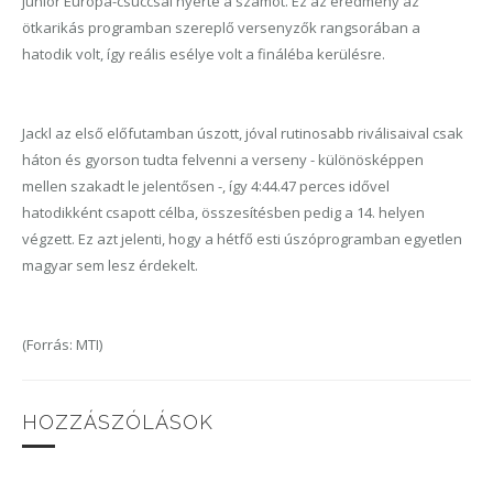
junior Európa-csúccsal nyerte a számot. Ez az eredmény az
ötkarikás programban szereplő versenyzők rangsorában a
hatodik volt, így reális esélye volt a fináléba kerülésre.
Jackl az első előfutamban úszott, jóval rutinosabb riválisaival csak
háton és gyorson tudta felvenni a verseny - különösképpen
mellen szakadt le jelentősen -, így 4:44.47 perces idővel
hatodikként csapott célba, összesítésben pedig a 14. helyen
végzett. Ez azt jelenti, hogy a hétfő esti úszóprogramban egyetlen
magyar sem lesz érdekelt.
(Forrás: MTI)
HOZZÁSZÓLÁSOK