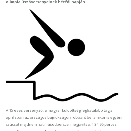
olimpia úszóversenyeinek hétfői napján.
A 15 éves versenyző, a magyar küldöttség legfiatalabb tagja
áprilisban az országos bajnokságon robbant be, amikor is egyéni
csúcsát majdnem hat másodperccel megjavítva, 4:34.96 perces