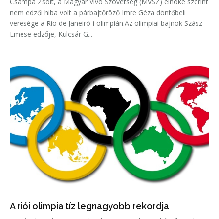
Csampa Zsolt, a Magyar Vívó Szövetség (MVSZ) elnöke szerint
nem edzői hiba volt a párbajtőröző Imre Géza döntőbeli
veresége a Rio de Janeiró-i olimpián.Az olimpiai bajnok Szász
Emese edzője, Kulcsár G...
A riói olimpia tíz legnagyobb rekordja