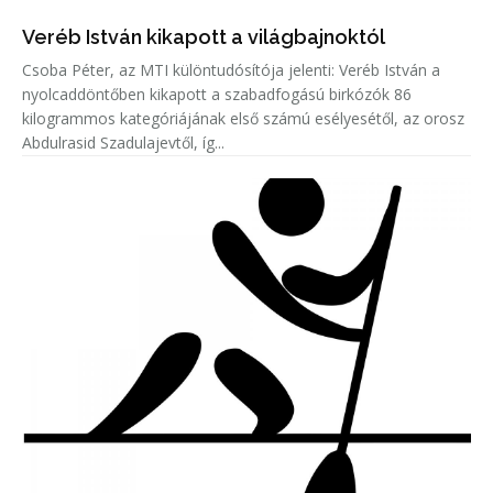
Veréb István kikapott a világbajnoktól
Csoba Péter, az MTI különtudósítója jelenti: Veréb István a
nyolcaddöntőben kikapott a szabadfogású birkózók 86
kilogrammos kategóriájának első számú esélyesétől, az orosz
Abdulrasid Szadulajevtől, íg...