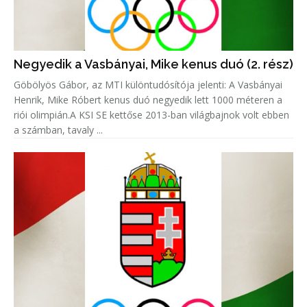
Negyedik a Vasbányai, Mike kenus duó (2. rész)
Göbölyös Gábor, az MTI különtudósítója jelenti: A Vasbányai
Henrik, Mike Róbert kenus duó negyedik lett 1000 méteren a
riói olimpián.A KSI SE kettőse 2013-ban világbajnok volt ebben
a számban, tavaly ...