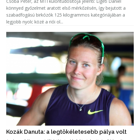
Csoba Péter, az MTI különtudósítója jelenti: Ligeti Dániel
könnyed győzelmet aratott első mérkőzésén, így bejutott a
szabadfogású birkózók 125 kilogrammos kategóriájában a
legjobb nyolc közé a riói ol...
Kozák Danuta: a legtökéletesebb pálya volt