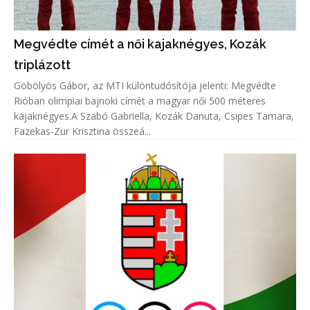
Megvédte címét a női kajaknégyes, Kozák
triplázott
Göbölyös Gábor, az MTI különtudósítója jelenti: Megvédte
Rióban olimpiai bajnoki címét a magyar női 500 méteres
kajaknégyes.A Szabó Gabriella, Kozák Danuta, Csipes Tamara,
Fazekas-Zur Krisztina összeá...