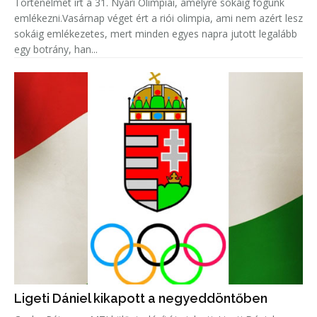
Történelmet írt a 31. Nyári Olimpiai, amelyre sokáig fogunk
emlékezni.Vasárnap véget ért a riói olimpia, ami nem azért lesz
sokáig emlékezetes, mert minden egyes napra jutott legalább
egy botrány, han...
Ligeti Dániel kikapott a negyeddöntőben