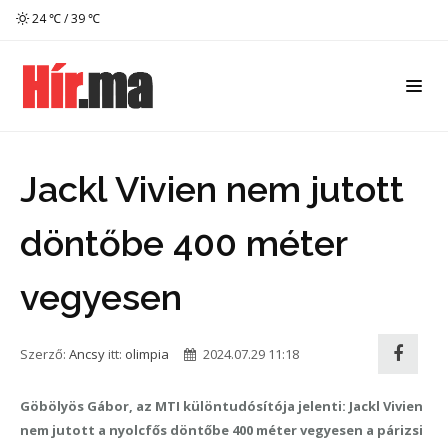
24 ℃ / 39 ℃
Jackl Vivien nem jutott
döntőbe 400 méter
vegyesen
Szerző:
Ancsy
itt:
olimpia
2024.07.29 11:18
Göbölyös Gábor, az MTI különtudósítója jelenti: Jackl Vivien
nem jutott a nyolcfős döntőbe 400 méter vegyesen a párizsi