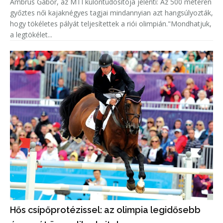
Ambrus Gábor, az MTI különtudósítója jelenti: Az 500 méteren
győztes női kajaknégyes tagjai mindannyian azt hangsúlyozták,
hogy tökéletes pályát teljesítettek a riói olimpián."Mondhatjuk,
a legtökélet...
Hős csípőprotézissel: az olimpia legidősebb