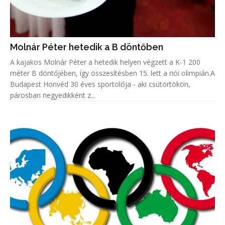
Molnár Péter hetedik a B döntőben
A kajakos Molnár Péter a hetedik helyen végzett a K-1 200
méter B döntőjében, így összesítésben 15. lett a riói olimpián.A
Budapest Honvéd 30 éves sportolója - aki csütörtökön,
párosban negyedikként z...