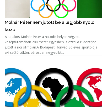
Molnár Péter nem jutott be a legjobb nyolc
közé
A kajakos Molnár Péter a hatodik helyen végzett
középfutamában 200 méter egyesben, s ezzel a B döntőbe
jutott a riói olimpián.A Budapest Honvéd 30 éves sportolója -
aki csütörtökön, párosban negyedikk...