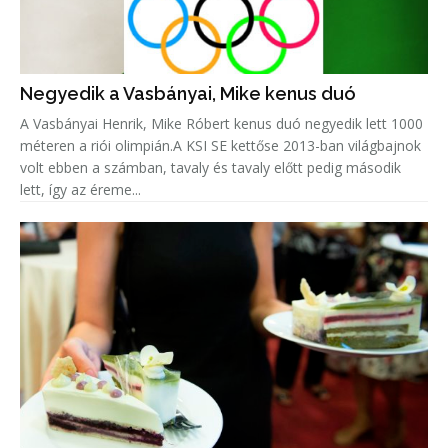
Negyedik a Vasbányai, Mike kenus duó
A Vasbányai Henrik, Mike Róbert kenus duó negyedik lett 1000
méteren a riói olimpián.A KSI SE kettőse 2013-ban világbajnok
volt ebben a számban, tavaly és tavaly előtt pedig második
lett, így az éreme...