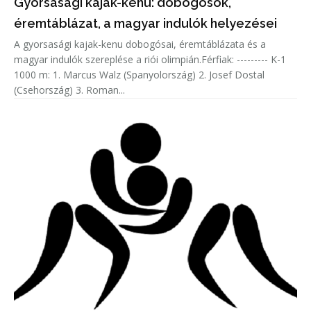
Gyorsasági kajak-kenu: dobogósok,
éremtáblázat, a magyar indulók helyezései
A gyorsasági kajak-kenu dobogósai, éremtáblázata és a
magyar indulók szereplése a riói olimpián.Férfiak: --------- K-1
1000 m: 1. Marcus Walz (Spanyolország) 2. Josef Dostal
(Csehország) 3. Roman...