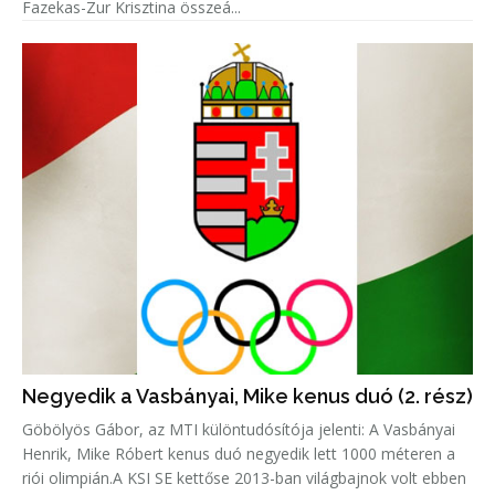
Fazekas-Zur Krisztina összeá...
Negyedik a Vasbányai, Mike kenus duó (2. rész)
Göbölyös Gábor, az MTI különtudósítója jelenti: A Vasbányai
Henrik, Mike Róbert kenus duó negyedik lett 1000 méteren a
riói olimpián.A KSI SE kettőse 2013-ban világbajnok volt ebben