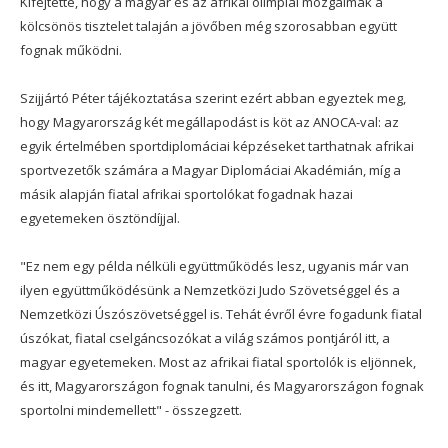
Kifejtette, hogy a magyar és az afrikai olimpiai mozgalmak a
kölcsönös tisztelet talaján a jövőben még szorosabban együtt
fognak működni.
Szijjártó Péter tájékoztatása szerint ezért abban egyeztek meg,
hogy Magyarország két megállapodást is köt az ANOCA-val: az
egyik értelmében sportdiplomáciai képzéseket tarthatnak afrikai
sportvezetők számára a Magyar Diplomáciai Akadémián, míg a
másik alapján fiatal afrikai sportolókat fogadnak hazai
egyetemeken ösztöndíjjal.
"Ez nem egy példa nélküli együttműködés lesz, ugyanis már van
ilyen együttműködésünk a Nemzetközi Judo Szövetséggel és a
Nemzetközi Úszószövetséggel is. Tehát évről évre fogadunk fiatal
úszókat, fiatal cselgáncsozókat a világ számos pontjáról itt, a
magyar egyetemeken. Most az afrikai fiatal sportolók is eljönnek,
és itt, Magyarországon fognak tanulni, és Magyarországon fognak
sportolni mindemellett" - összegzett.