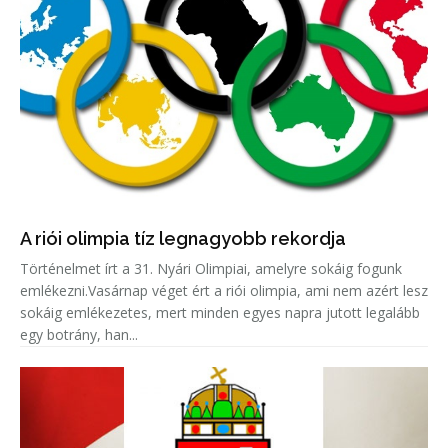
A riói olimpia tíz legnagyobb rekordja
Történelmet írt a 31. Nyári Olimpiai, amelyre sokáig fogunk
emlékezni.Vasárnap véget ért a riói olimpia, ami nem azért lesz
sokáig emlékezetes, mert minden egyes napra jutott legalább
egy botrány, han...