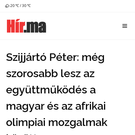
20 ℃ / 30 ℃
Szijjártó Péter: még
szorosabb lesz az
együttműködés a
magyar és az afrikai
olimpiai mozgalmak