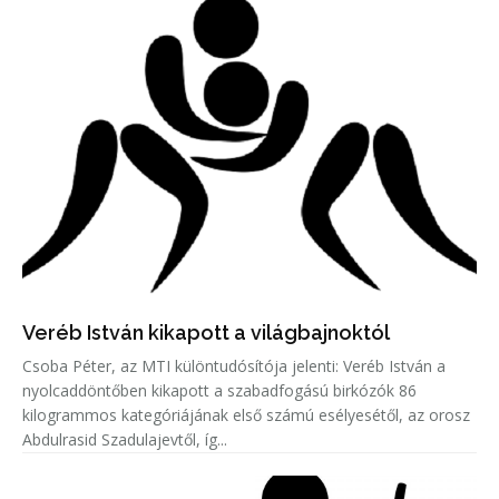
Veréb István kikapott a világbajnoktól
Csoba Péter, az MTI különtudósítója jelenti: Veréb István a
nyolcaddöntőben kikapott a szabadfogású birkózók 86
kilogrammos kategóriájának első számú esélyesétől, az orosz
Abdulrasid Szadulajevtől, íg...