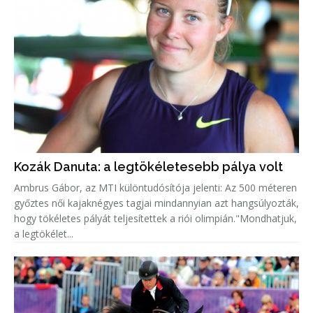
Kozák Danuta: a legtökéletesebb pálya volt
Ambrus Gábor, az MTI különtudósítója jelenti: Az 500 méteren
győztes női kajaknégyes tagjai mindannyian azt hangsúlyozták,
hogy tökéletes pályát teljesítettek a riói olimpián."Mondhatjuk,
a legtökélet...