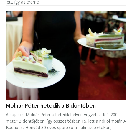
lett, így az éreme...
Molnár Péter hetedik a B döntőben
A kajakos Molnár Péter a hetedik helyen végzett a K-1 200
méter B döntőjében, így összesítésben 15. lett a riói olimpián.A
Budapest Honvéd 30 éves sportolója - aki csütörtökön,