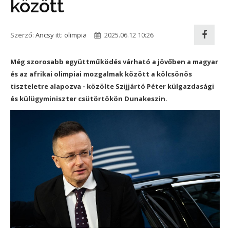
között
Szerző:
Ancsy
itt:
olimpia
2025.06.12 10:26
Még szorosabb együttműködés várható a jövőben a magyar
és az afrikai olimpiai mozgalmak között a kölcsönös
tiszteletre alapozva - közölte Szijjártó Péter külgazdasági
és külügyminiszter csütörtökön Dunakeszin.