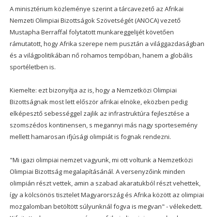
A minisztérium közleménye szerint a tárcavezető az Afrikai
Nemzeti Olimpiai Bizottságok Szövetségét (ANOCA) vezető
Mustapha Berraffal folytatott munkareggelijét követően
rámutatott, hogy Afrika szerepe nem pusztán a világgazdaságban
és a világpolitikában nő rohamos tempóban, hanem a globális
sportéletben is.
Kiemelte: ezt bizonyítja az is, hogy a Nemzetközi Olimpiai
Bizottságnak most lett először afrikai elnöke, eközben pedig
elképesztő sebességgel zajlik az infrastruktúra fejlesztése a
szomszédos kontinensen, s megannyi más nagy sportesemény
mellett hamarosan ifjúsági olimpiát is fognak rendezni.
"Mi igazi olimpiai nemzet vagyunk, mi ott voltunk a Nemzetközi
Olimpiai Bizottság megalapításánál. A versenyzőink minden
olimpián részt vettek, amin a szabad akaratukból részt vehettek,
így a kölcsönös tisztelet Magyarország és Afrika között az olimpiai
mozgalomban betöltött súlyunknál fogva is megvan" - vélekedett.