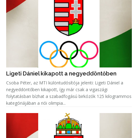
Ligeti Dániel kikapott a negyeddöntőben
Csoba Péter, az MTI különtudósítója jelenti: Ligeti Dániel a
negyeddöntőben kikapott, így már csak a vigaszági
folytatásban bízhat a szabadfogású birkózók 125 kilogrammos
kategóriájában a riói olimpia...