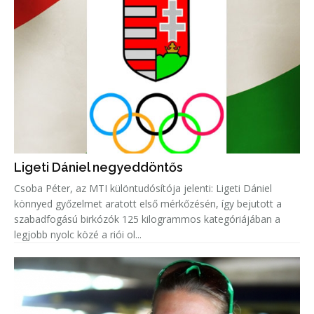
Ligeti Dániel negyeddöntős
Csoba Péter, az MTI különtudósítója jelenti: Ligeti Dániel
könnyed győzelmet aratott első mérkőzésén, így bejutott a
szabadfogású birkózók 125 kilogrammos kategóriájában a
legjobb nyolc közé a riói ol...