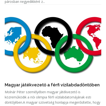
párosban negyedikként z...
Magyar játékvezető a férfi vízilabdadöntőben
Molnár Péter személyében magyar játékvezető is
közreműködik a riói olimpia férfi vízilabdatornájának esti
döntőjében.A magyar szövetség honlapja megerősítette, hogy