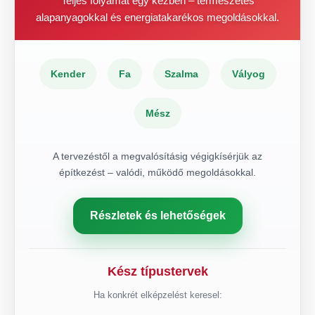
Teljes folyamat egy kézben – természetes
alapanyagokkal és energiatakarékos megoldásokkal.
Kender
Fa
Szalma
Vályog
Mész
A tervezéstől a megvalósításig végigkísérjük az
építkezést – valódi, működő megoldásokkal.
Részletek és lehetőségek
Kész típustervek
Ha konkrét elképzelést keresel: