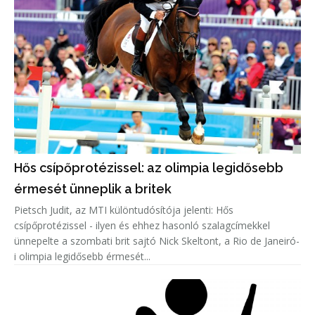
Hős csípőprotézissel: az olimpia legidősebb
érmesét ünneplik a britek
Pietsch Judit, az MTI különtudósítója jelenti: Hős
csípőprotézissel - ilyen és ehhez hasonló szalagcímekkel
ünnepelte a szombati brit sajtó Nick Skeltont, a Rio de Janeiró-
i olimpia legidősebb érmesét...