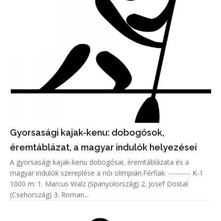
Gyorsasági kajak-kenu: dobogósok,
éremtáblázat, a magyar indulók helyezései
A gyorsasági kajak-kenu dobogósai, éremtáblázata és a
magyar indulók szereplése a riói olimpián.Férfiak: --------- K-1
1000 m: 1. Marcus Walz (Spanyolország) 2. Josef Dostal
(Csehország) 3. Roman...