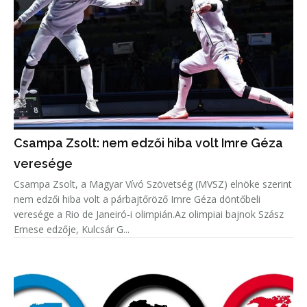
Csampa Zsolt: nem edzői hiba volt Imre Géza
veresége
Csampa Zsolt, a Magyar Vívó Szövetség (MVSZ) elnöke szerint
nem edzői hiba volt a párbajtőröző Imre Géza döntőbeli
veresége a Rio de Janeiró-i olimpián.Az olimpiai bajnok Szász
Emese edzője, Kulcsár G...