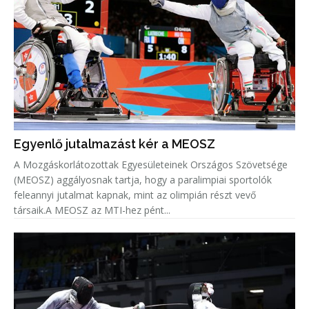
Egyenlő jutalmazást kér a MEOSZ
A Mozgáskorlátozottak Egyesületeinek Országos Szövetsége
(MEOSZ) aggályosnak tartja, hogy a paralimpiai sportolók
feleannyi jutalmat kapnak, mint az olimpián részt vevő
társaik.A MEOSZ az MTI-hez pént...