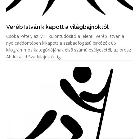
Veréb István kikapott a világbajnoktól
Csoba Péter, az MTI különtudósítója jelenti: Veréb István a
nyolcaddöntőben kikapott a szabadfogású birkózók 86
kilogrammos kategóriájának első számú esélyesétől, az orosz
Abdulrasid Szadulajevtől, íg...