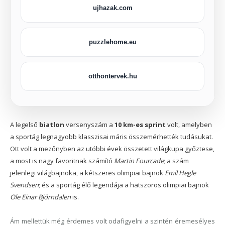
ujhazak.com
puzzlehome.eu
otthontervek.hu
A legelső
biatlon
versenyszám a
10 km-es sprint
volt, amelyben
a sportág legnagyobb klasszisai máris összemérhették tudásukat.
Ott volt a mezőnyben az utóbbi évek összetett világkupa győztese,
a most is nagy favoritnak számító
Martin Fourcade
; a szám
jelenlegi világbajnoka, a kétszeres olimpiai bajnok
Emil Hegle
Svendsen
; és a sportág élő legendája a hatszoros olimpiai bajnok
Ole Einar Björndalen
is.
Ám mellettük még érdemes volt odafigyelni a szintén éremesélyes