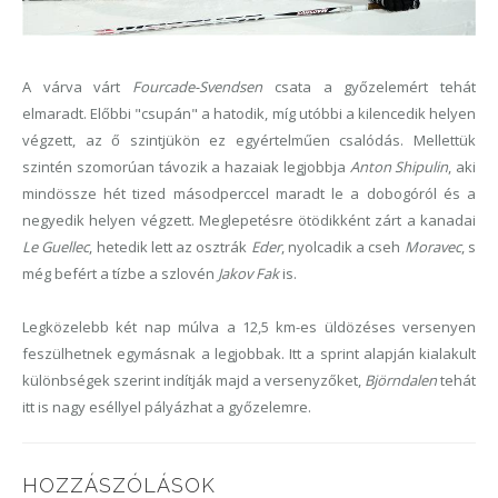
A várva várt
Fourcade-Svendsen
csata a győzelemért tehát
elmaradt. Előbbi "csupán" a hatodik, míg utóbbi a kilencedik helyen
végzett, az ő szintjükön ez egyértelműen csalódás. Mellettük
szintén szomorúan távozik a hazaiak legjobbja
Anton Shipulin
, aki
mindössze hét tized másodperccel maradt le a dobogóról és a
negyedik helyen végzett. Meglepetésre ötödikként zárt a kanadai
Le Guellec
, hetedik lett az osztrák
Eder
, nyolcadik a cseh
Moravec
, s
még befért a tízbe a szlovén
Jakov Fak
is.
Legközelebb két nap múlva a 12,5 km-es üldözéses versenyen
feszülhetnek egymásnak a legjobbak. Itt a sprint alapján kialakult
különbségek szerint indítják majd a versenyzőket,
Björndalen
tehát
itt is nagy eséllyel pályázhat a győzelemre.
HOZZÁSZÓLÁSOK