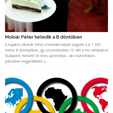
Molnár Péter hetedik a B döntőben
A kajakos Molnár Péter a hetedik helyen végzett a K-1 200
méter B döntőjében, így összesítésben 15. lett a riói olimpián.A
Budapest Honvéd 30 éves sportolója - aki csütörtökön,
párosban negyedikként z...