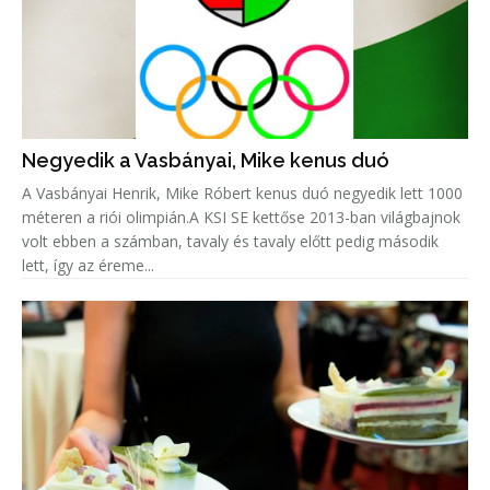
Negyedik a Vasbányai, Mike kenus duó
A Vasbányai Henrik, Mike Róbert kenus duó negyedik lett 1000
méteren a riói olimpián.A KSI SE kettőse 2013-ban világbajnok
volt ebben a számban, tavaly és tavaly előtt pedig második
lett, így az éreme...