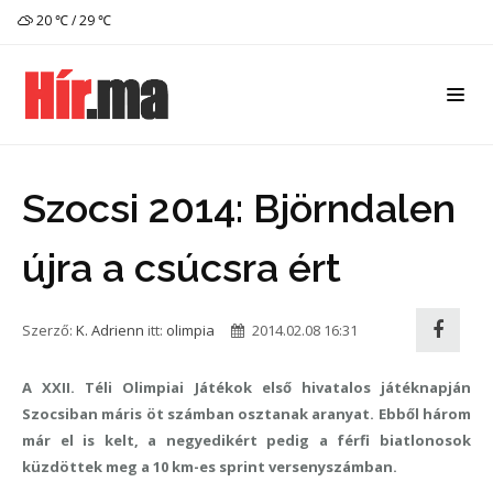
20 ℃ / 29 ℃
Szocsi 2014: Björndalen
újra a csúcsra ért
Szerző:
K. Adrienn
itt:
olimpia
2014.02.08 16:31
A XXII. Téli Olimpiai Játékok első hivatalos játéknapján
Szocsiban máris öt számban osztanak aranyat. Ebből három
már el is kelt, a negyedikért pedig a férfi biatlonosok
küzdöttek meg a 10 km-es sprint versenyszámban.