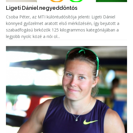
Ligeti Dániel negyeddöntős
Csoba Péter, az MTI különtudósítója jelenti: Ligeti Dániel
könnyed győzelmet aratott első mérkőzésén, így bejutott a
szabadfogású birkózók 125 kilogrammos kategóriájában a
legjobb nyolc közé a riói ol...