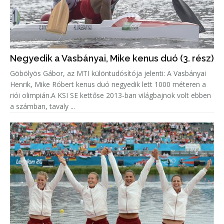
Negyedik a Vasbányai, Mike kenus duó (3. rész)
Göbölyös Gábor, az MTI különtudósítója jelenti: A Vasbányai
Henrik, Mike Róbert kenus duó negyedik lett 1000 méteren a
riói olimpián.A KSI SE kettőse 2013-ban világbajnok volt ebben
a számban, tavaly ...