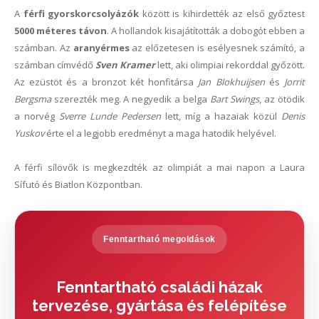
A
férfi gyorskorcsolyázók
között is kihirdették az első győztest
5000 méteres távon
. A hollandok kisajátították a dobogót ebben a
számban. Az
aranyérmes
az előzetesen is esélyesnek számító, a
számban címvédő
Sven Kramer
lett, aki olimpiai rekorddal győzött.
Az ezüstöt és a bronzot két honfitársa
Jan Blokhuijsen
és
Jorrit
Bergsma
szerezték meg. A negyedik a belga
Bart Swings
, az ötödik
a norvég
Sverre Lunde Pedersen
lett, míg a hazaiak közül
Denis
Yuskov
érte el a legjobb eredményt a maga hatodik helyével.
A férfi sílövők is megkezdték az olimpiát a mai napon a Laura
Sífutó és Biatlon Központban.
Fenntartható megoldások
Fenntartható családi házak
tervezése, gyártása és felépítése