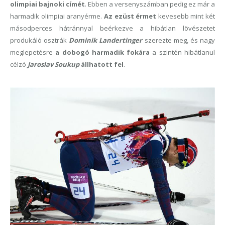
olimpiai bajnoki címét
. Ebben a versenyszámban pedig ez már a
harmadik olimpiai aranyérme.
Az ezüst érmet
kevesebb mint két
másodperces hátránnyal beérkezve a hibátlan lövészetet
produkáló osztrák
Dominik Landertinger
szerezte meg, és nagy
meglepetésre
a dobogó harmadik fokára
a szintén hibátlanul
célzó
Jaroslav Soukup
állhatott fel
.