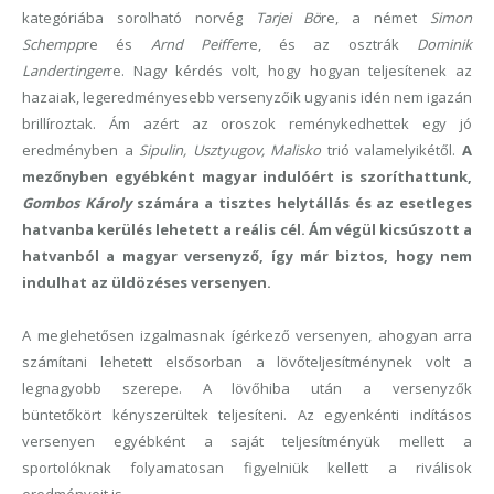
kategóriába sorolható norvég
Tarjei Bö
re, a német
Simon
Schempp
re és
Arnd Peiffer
re, és az osztrák
Dominik
Landertinger
re. Nagy kérdés volt, hogy hogyan teljesítenek az
hazaiak, legeredményesebb versenyzőik ugyanis idén nem igazán
brillíroztak. Ám azért az oroszok reménykedhettek egy jó
eredményben a
Sipulin,
Usztyugov
,
Malisko
trió valamelyikétől.
A
mezőnyben egyébként magyar indulóért is szoríthattunk,
Gombos Károly
számára a tisztes helytállás és az esetleges
hatvanba kerülés lehetett a reális cél. Ám végül kicsúszott a
hatvanból a magyar versenyző, így már biztos, hogy nem
indulhat az üldözéses versenyen.
A meglehetősen izgalmasnak ígérkező versenyen, ahogyan arra
számítani lehetett elsősorban a lövőteljesítménynek volt a
legnagyobb szerepe. A lövőhiba után a versenyzők
büntetőkört kényszerültek teljesíteni. Az egyenkénti indításos
versenyen egyébként a saját teljesítményük mellett a
sportolóknak folyamatosan figyelniük kellett a riválisok