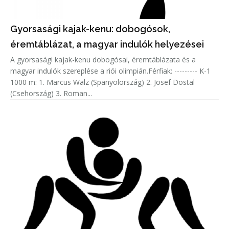
Gyorsasági kajak-kenu: dobogósok,
éremtáblázat, a magyar indulók helyezései
A gyorsasági kajak-kenu dobogósai, éremtáblázata és a
magyar indulók szereplése a riói olimpián.Férfiak: --------- K-1
1000 m: 1. Marcus Walz (Spanyolország) 2. Josef Dostal
(Csehország) 3. Roman...