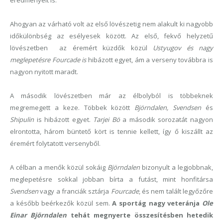
eredményeit is.
Ahogyan az várható volt az első lövészetig nem alakult ki nagyobb
időkülönbség az esélyesek között. Az első, fekvő helyzetű
lövészetben az éremért küzdők közül
Ustyugov és nagy
meglepetésre Fourcade is
hibázott egyet, ám a verseny továbbra is
nagyon nyitott maradt.
A második lövészetben már az élbolyból is többeknek
megremegett a keze. Többek között
Björndalen, Svendsen
és
Shipulin
is hibázott egyet.
Tarjei Bö
a második sorozatát nagyon
elrontotta, három büntető kört is tennie kellett, így ő kiszállt az
éremért folytatott versenyből.
A célban a menők közül sokáig
Björndalen
bizonyult a legjobbnak,
meglepetésre sokkal jobban bírta a futást, mint honfitársa
Svendsen
vagy a franciák sztárja
Fourcade
, és nem talált legyőzőre
a később beérkezők közül sem.
A sportág nagy veteránja
Ole
Einar Björndalen
tehát megnyerte összesítésben hetedik