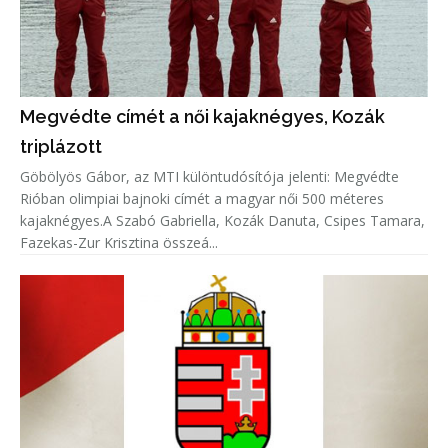
Megvédte címét a női kajaknégyes, Kozák
triplázott
Göbölyös Gábor, az MTI különtudósítója jelenti: Megvédte
Rióban olimpiai bajnoki címét a magyar női 500 méteres
kajaknégyes.A Szabó Gabriella, Kozák Danuta, Csipes Tamara,
Fazekas-Zur Krisztina összeá...