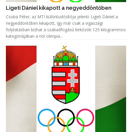
Ligeti Dániel kikapott a negyeddöntőben
Csoba Péter, az MTI különtudósítója jelenti: Ligeti Dániel a
negyeddöntőben kikapott, így már csak a vigaszági
folytatásban bízhat a szabadfogású birkózók 125 kilogrammos
kategóriájában a riói olimpia...