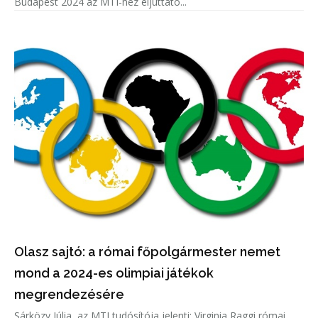
Budapest 2024 az MTI-hez eljuttato...
Olasz sajtó: a római főpolgármester nemet
mond a 2024-es olimpiai játékok
megrendezésére
Sárközy Júlia, az MTI tudósítója jelenti: Virginia Raggi római