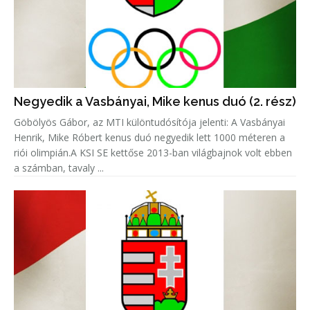
Negyedik a Vasbányai, Mike kenus duó (2. rész)
Göbölyös Gábor, az MTI különtudósítója jelenti: A Vasbányai
Henrik, Mike Róbert kenus duó negyedik lett 1000 méteren a
riói olimpián.A KSI SE kettőse 2013-ban világbajnok volt ebben
a számban, tavaly ...