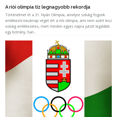
A riói olimpia tíz legnagyobb rekordja
Történelmet írt a 31. Nyári Olimpiai, amelyre sokáig fogunk
emlékezni.Vasárnap véget ért a riói olimpia, ami nem azért lesz
sokáig emlékezetes, mert minden egyes napra jutott legalább
egy botrány, han...