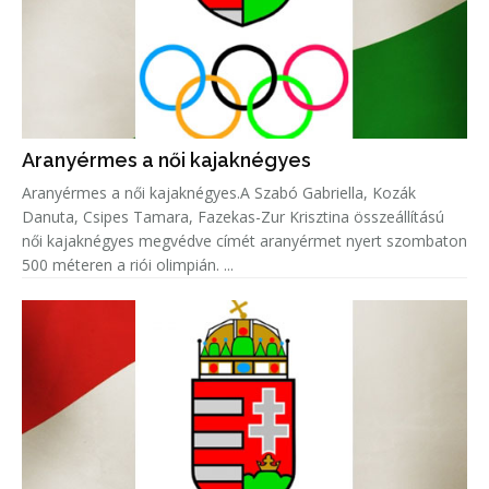
Aranyérmes a női kajaknégyes
Aranyérmes a női kajaknégyes.A Szabó Gabriella, Kozák
Danuta, Csipes Tamara, Fazekas-Zur Krisztina összeállítású
női kajaknégyes megvédve címét aranyérmet nyert szombaton
500 méteren a riói olimpián. ...