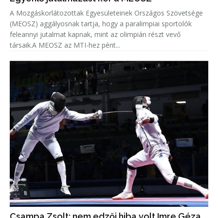
A Mozgáskorlátozottak Egyesületeinek Országos Szövetsége
(MEOSZ) aggályosnak tartja, hogy a paralimpiai sportolók
feleannyi jutalmat kapnak, mint az olimpián részt vevő
társaik.A MEOSZ az MTI-hez pént...
Csampa Zsolt: nem edzői hiba volt Imre Géza