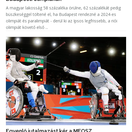
A magyar lakosság 58 százaléka örülne, 62 százalékát pedig
büszkeséggel töltené el, ha Budapest rendezné a 2024-es
olimpiát és paralimpiát - derül ki az Ipsos legfrissebb, a riói
olimpiát követő első ...
Egyenlő jutalmazást kér a MEOSZ