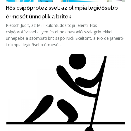
Hős csípőprotézissel: az olimpia legidősebb
érmesét ünneplik a britek
Pietsch Judit, az MTI különtudósítója jelenti: Hős
csípőprotézissel - ilyen és ehhez hasonló szalagcímekkel
ünnepelte a szombati brit sajtó Nick Skeltont, a Rio de Janeiró-
i olimpia legidősebb érmesét...