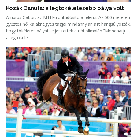
Kozák Danuta: a legtökéletesebb pálya volt
Ambrus Gábor, az MTI különtudósítója jelenti: Az 500 méteren
győztes női kajaknégyes tagjai mindannyian azt hangsúlyozták,
hogy tökéletes pályát teljesítettek a riói olimpián."Mondhatjuk,
a legtökélet...