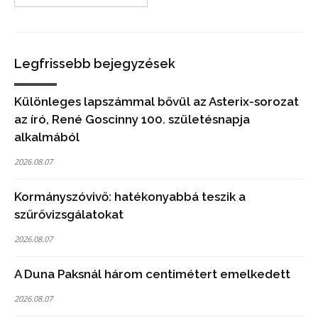
Legfrissebb bejegyzések
Különleges lapszámmal bővül az Asterix-sorozat
az író, René Goscinny 100. születésnapja
alkalmából
2026.08.07
Kormányszóvivő: hatékonyabbá teszik a
szűrővizsgálatokat
2026.08.07
A Duna Paksnál három centimétert emelkedett
2026.08.07