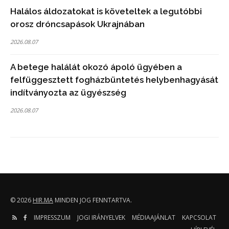
Halálos áldozatokat is követeltek a legutóbbi
orosz dróncsapások Ukrajnában
2026.08.07
A betege halálát okozó ápoló ügyében a
felfüggesztett fogházbüntetés helybenhagyását
indítványozta az ügyészség
2026.08.07
© 2026
HIR.MA
MINDEN JOG FENNTARTVA.
IMPRESSZUM
JOGI IRÁNYELVEK
MÉDIAAJÁNLAT
KAPCSOLAT