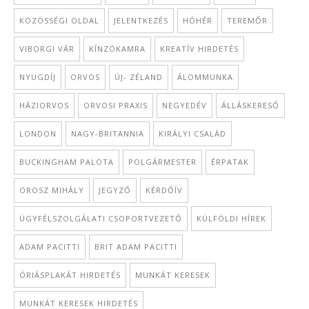
KÖZÖSSÉGI OLDAL
JELENTKEZÉS
HÓHÉR
TEREMŐR
VIBORGI VÁR
KÍNZÓKAMRA
KREATÍV HIRDETÉS
NYUGDÍJ
ORVOS
ÚJ- ZÉLAND
ÁLOMMUNKA
HÁZIORVOS
ORVOSI PRAXIS
NEGYEDÉV
ÁLLÁSKERESŐ
LONDON
NAGY-BRITANNIA
KIRÁLYI CSALÁD
BUCKINGHAM PALOTA
POLGÁRMESTER
ÉRPATAK
OROSZ MIHÁLY
JEGYZŐ
KÉRDŐÍV
ÜGYFÉLSZOLGÁLATI CSOPORTVEZETŐ
KÜLFÖLDI HÍREK
ADAM PACITTI
BRIT ADAM PACITTI
ÓRIÁSPLAKÁT HIRDETÉS
MUNKÁT KERESEK
MUNKÁT KERESEK HIRDETÉS