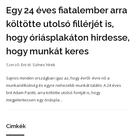
Egy 24 éves fiatalember arra
költötte utolsó fillérjét is,
hogy óriásplakáton hirdesse,
hogy munkát keres
Szerző:
Eni
itt:
Színes hírek
Sajnos minden országban igaz az, hogy évről- évre nő a
munkanélküliség és egyre nehezebb munkát találni. A 24 éves
brit Adam Pacitti, arra költötte utolsó fontját is, hogy
megjelentessen egy óriáspla...
Cimkék