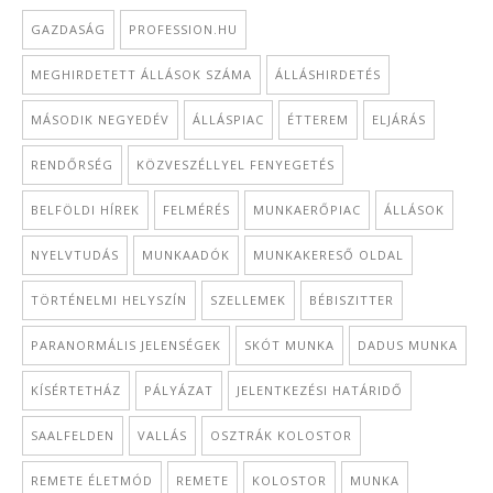
GAZDASÁG
PROFESSION.HU
MEGHIRDETETT ÁLLÁSOK SZÁMA
ÁLLÁSHIRDETÉS
MÁSODIK NEGYEDÉV
ÁLLÁSPIAC
ÉTTEREM
ELJÁRÁS
RENDŐRSÉG
KÖZVESZÉLLYEL FENYEGETÉS
BELFÖLDI HÍREK
FELMÉRÉS
MUNKAERŐPIAC
ÁLLÁSOK
NYELVTUDÁS
MUNKAADÓK
MUNKAKERESŐ OLDAL
TÖRTÉNELMI HELYSZÍN
SZELLEMEK
BÉBISZITTER
PARANORMÁLIS JELENSÉGEK
SKÓT MUNKA
DADUS MUNKA
KÍSÉRTETHÁZ
PÁLYÁZAT
JELENTKEZÉSI HATÁRIDŐ
SAALFELDEN
VALLÁS
OSZTRÁK KOLOSTOR
REMETE ÉLETMÓD
REMETE
KOLOSTOR
MUNKA