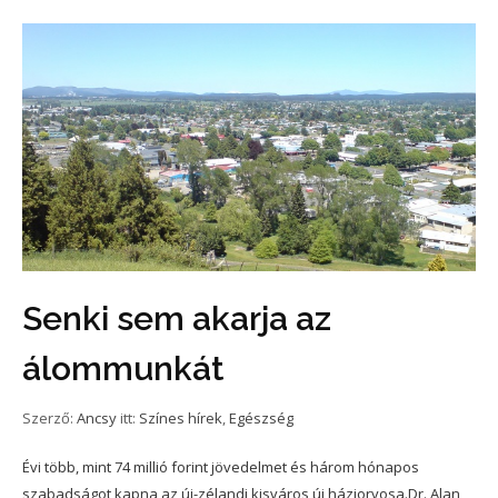
Senki sem akarja az
álommunkát
Szerző:
Ancsy
itt:
Színes hírek
,
Egészség
Évi több, mint 74 millió forint jövedelmet és három hónapos
szabadságot kapna az új-zélandi kisváros új háziorvosa.Dr. Alan