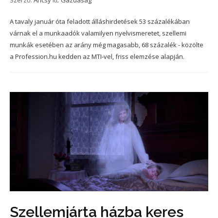
Szerző:
Ancsy
itt:
Gazdaság
A tavaly január óta feladott álláshirdetések 53 százalékában
várnak el a munkaadók valamilyen nyelvismeretet, szellemi
munkák esetében az arány még magasabb, 68 százalék - közölte
a Profession.hu kedden az MTI-vel, friss elemzése alapján.
Szellemjárta házba keres