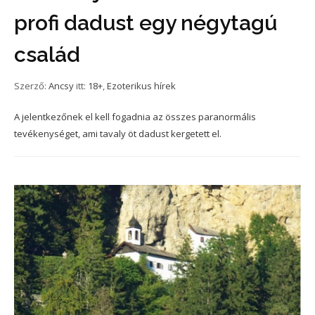
profi dadust egy négytagú
család
Szerző:
Ancsy
itt:
18+
,
Ezoterikus hírek
A jelentkezőnek el kell fogadnia az összes paranormális
tevékenységet, ami tavaly öt dadust kergetett el.