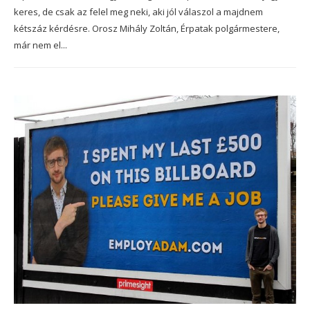
keres, de csak az felel meg neki, aki jól válaszol a majdnem
kétszáz kérdésre. Orosz Mihály Zoltán, Érpatak polgármestere,
már nem el...