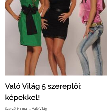
Való Világ 5 szereplői:
képekkel!
Szerző:
Hir.ma
itt:
Való Világ