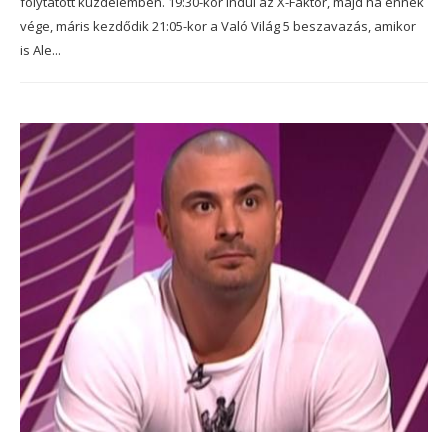
folytatott küzdelemben. 19:30-kor indul az X-Faktor, majd ha ennek
vége, máris kezdődik 21:05-kor a Való Világ 5 beszavazás, amikor
is Ale...