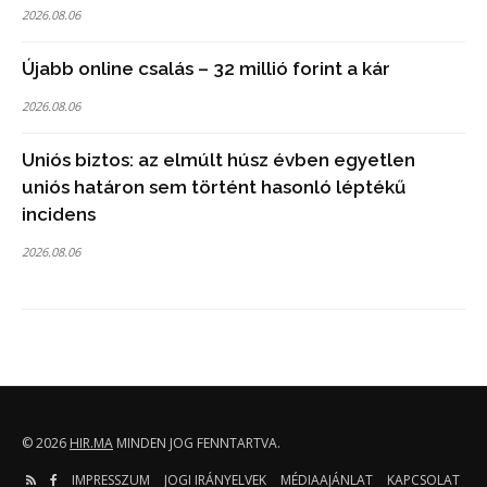
2026.08.06
Újabb online csalás – 32 millió forint a kár
2026.08.06
Uniós biztos: az elmúlt húsz évben egyetlen
uniós határon sem történt hasonló léptékű
incidens
2026.08.06
© 2026
HIR.MA
MINDEN JOG FENNTARTVA.
IMPRESSZUM
JOGI IRÁNYELVEK
MÉDIAAJÁNLAT
KAPCSOLAT