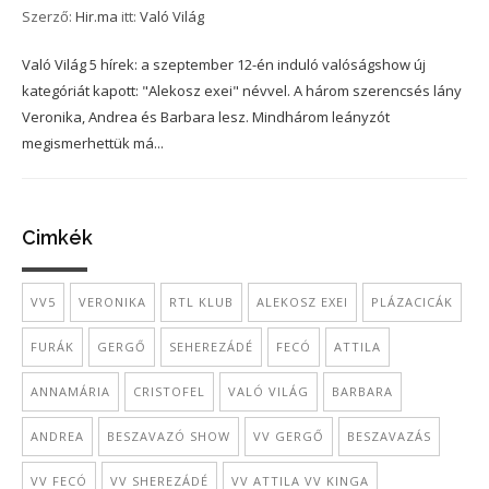
Szerző:
Hir.ma
itt:
Való Világ
Való Világ 5 hírek: a szeptember 12-én induló valóságshow új
kategóriát kapott: "Alekosz exei" névvel. A három szerencsés lány
Veronika, Andrea és Barbara lesz. Mindhárom leányzót
megismerhettük má...
Cimkék
VV5
VERONIKA
RTL KLUB
ALEKOSZ EXEI
PLÁZACICÁK
FURÁK
GERGŐ
SEHEREZÁDÉ
FECÓ
ATTILA
ANNAMÁRIA
CRISTOFEL
VALÓ VILÁG
BARBARA
ANDREA
BESZAVAZÓ SHOW
VV GERGŐ
BESZAVAZÁS
VV FECÓ
VV SHEREZÁDÉ
VV ATTILA VV KINGA