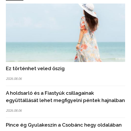
Ez történhet veled őszig
2026.08.06
A holdsarló és a Fiastyúk csillagainak
együttállását lehet megfigyelni péntek hajnalban
2026.08.06
Pince ég Gyulakeszin a Csobánc hegy oldalában