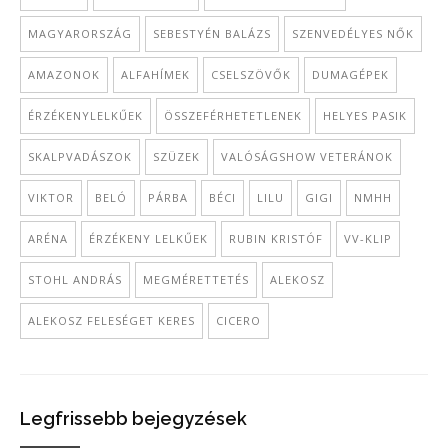
MAGYARORSZÁG
SEBESTYÉN BALÁZS
SZENVEDÉLYES NŐK
AMAZONOK
ALFAHÍMEK
CSELSZÖVŐK
DUMAGÉPEK
ÉRZÉKENYLELKŰEK
ÖSSZEFÉRHETETLENEK
HELYES PASIK
SKALPVADÁSZOK
SZÜZEK
VALÓSÁGSHOW VETERÁNOK
VIKTOR
BELÓ
PÁRBA
BÉCI
LILU
GIGI
NMHH
ARÉNA
ÉRZÉKENY LELKŰEK
RUBIN KRISTÓF
VV-KLIP
STOHL ANDRÁS
MEGMÉRETTETÉS
ALEKOSZ
ALEKOSZ FELESÉGET KERES
CICERO
Legfrissebb bejegyzések