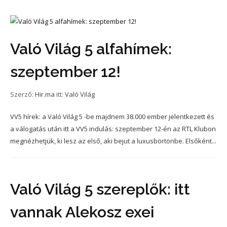
Való Világ 5 alfahímek:
szeptember 12!
Szerző:
Hir.ma
itt:
Való Világ
VV5 hírek: a Való Világ 5 -be majdnem 38.000 ember jelentkezett és
a válogatás után itt a VV5 indulás: szeptember 12-én az RTL Klubon
megnézhetjük, ki lesz az első, aki bejut a luxusbörtönbe. Elsőként...
Való Világ 5 szereplők: itt
vannak Alekosz exei