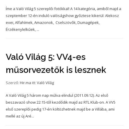
Íme a Való Világ 5 szereplői fotókkal! A 14 kategória, amiből majd a
szeptember 12-én induló valóságshow győztese kikerül: Alekosz
exei, Alfahímek, Amazonok, Cselszövők, Dumagépek,
Érzékenylelkűek, ...
Való Világ 5: VV4-es
műsorvezetők is lesznek
Szerző:
Hir.ma
itt:
Való Világ
A Való Világ 5 három nap múlva elindul (2011.09.12). Az első
beszavazó show 22:15-től kezdődik majd az RTL Klub-on. A VV5
első szereplői pedig 17-én költözhetnek majd be a Villába, ami
mellé az új Aré...