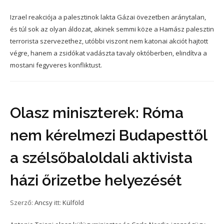
Izrael reakciója a palesztinok lakta Gázai övezetben aránytalan,
és túl sok az olyan áldozat, akinek semmi köze a Hamász palesztin
terrorista szervezethez, utóbbi viszont nem katonai akciót hajtott
végre, hanem a zsidókat vadászta tavaly októberben, elindítva a
mostani fegyveres konfliktust.
Olasz miniszterek: Róma
nem kérelmezi Budapesttől
a szélsőbaloldali aktivista
házi őrizetbe helyezését
Szerző:
Ancsy
itt:
Külföld