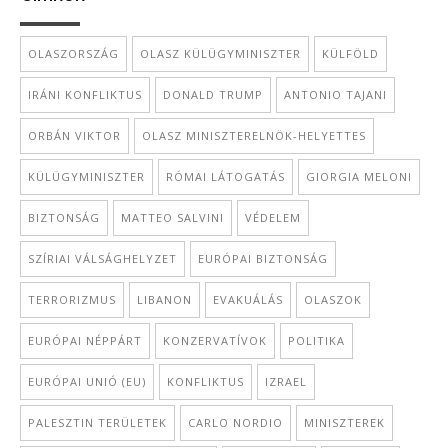
OLASZORSZÁG
OLASZ KÜLÜGYMINISZTER
KÜLFÖLD
IRÁNI KONFLIKTUS
DONALD TRUMP
ANTONIO TAJANI
ORBÁN VIKTOR
OLASZ MINISZTERELNÖK-HELYETTES
KÜLÜGYMINISZTER
RÓMAI LÁTOGATÁS
GIORGIA MELONI
BIZTONSÁG
MATTEO SALVINI
VÉDELEM
SZÍRIAI VÁLSÁGHELYZET
EURÓPAI BIZTONSÁG
TERRORIZMUS
LIBANON
EVAKUÁLÁS
OLASZOK
EURÓPAI NÉPPÁRT
KONZERVATÍVOK
POLITIKA
EURÓPAI UNIÓ (EU)
KONFLIKTUS
IZRAEL
PALESZTIN TERÜLETEK
CARLO NORDIO
MINISZTEREK