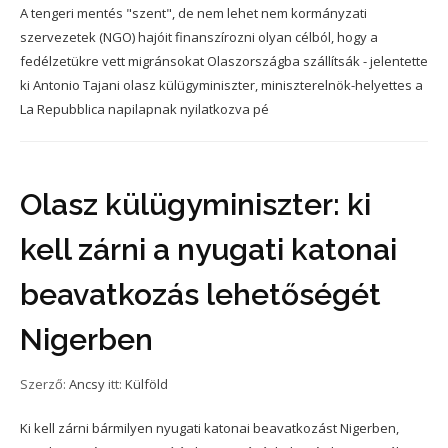
A tengeri mentés "szent", de nem lehet nem kormányzati
szervezetek (NGO) hajóit finanszírozni olyan célból, hogy a
fedélzetükre vett migránsokat Olaszországba szállítsák - jelentette
ki Antonio Tajani olasz külügyminiszter, miniszterelnök-helyettes a
La Repubblica napilapnak nyilatkozva pé
Olasz külügyminiszter: ki
kell zárni a nyugati katonai
beavatkozás lehetőségét
Nigerben
Szerző:
Ancsy
itt:
Külföld
Ki kell zárni bármilyen nyugati katonai beavatkozást Nigerben,