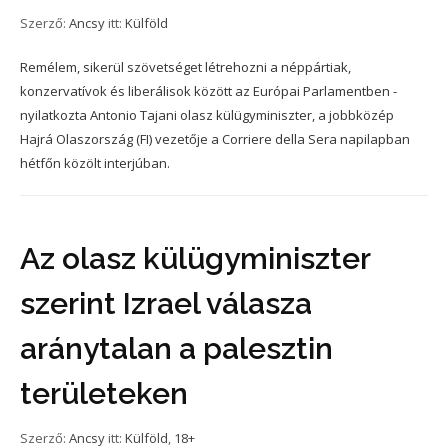
Szerző:
Ancsy
itt:
Külföld
Remélem, sikerül szövetséget létrehozni a néppártiak,
konzervatívok és liberálisok között az Európai Parlamentben -
nyilatkozta Antonio Tajani olasz külügyminiszter, a jobbközép
Hajrá Olaszország (FI) vezetője a Corriere della Sera napilapban
hétfőn közölt interjúban.
Az olasz külügyminiszter
szerint Izrael válasza
aránytalan a palesztin
területeken
Szerző:
Ancsy
itt:
Külföld
,
18+