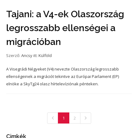
Tajani: a V4-ek Olaszország
legrosszabb ellenségei a
migrációban
Szerző:
Ancsy
itt:
Külföld
A Visegrádi Négyeket (V4) nevezte Olaszország legrosszabb
ellenségeinek a migrációt tekintve az Európai Parlament (EP)
elnöke a SkyTg24 olasz hírtelevíziónak pénteken.
1
2
Cimkék