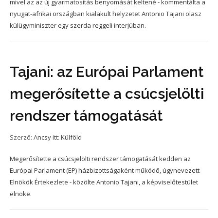
mivel az az új gyarmatosítás benyomását keltené - kommentálta a
nyugat-afrikai országban kialakult helyzetet Antonio Tajani olasz
külügyminiszter egy szerda reggeli interjúban.
Tajani: az Európai Parlament
megerősítette a csúcsjelölti
rendszer támogatását
Szerző:
Ancsy
itt:
Külföld
Megerősítette a csúcsjelölti rendszer támogatását kedden az
Európai Parlament (EP) házbizottságaként működő, úgynevezett
Elnökök Értekezlete - közölte Antonio Tajani, a képviselőtestület
elnöke.