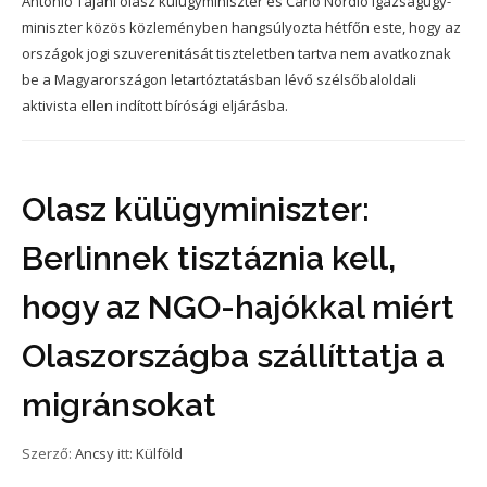
Antonio Tajani olasz külügyminiszter és Carlo Nordio igazságügy-
miniszter közös közleményben hangsúlyozta hétfőn este, hogy az
országok jogi szuverenitását tiszteletben tartva nem avatkoznak
be a Magyarországon letartóztatásban lévő szélsőbaloldali
aktivista ellen indított bírósági eljárásba.
Olasz külügyminiszter:
Berlinnek tisztáznia kell,
hogy az NGO-hajókkal miért
Olaszországba szállíttatja a
migránsokat
Szerző:
Ancsy
itt:
Külföld