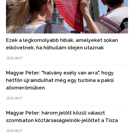
Ezek a legkomolyabb hibák, amelyeket sokan
elkövetnek, ha hőhullám idején utaznak
2026.08.07
Magyar Péter: "halvány esély van arra", hogy
hétfőn újraindulhat még egy turbina a paksi
atomerőműben
2026.08.07
Magyar Péter: három jelölt közül választ
szombaton köztársaságielnök-jelöltet a Tisza
2026.08.07