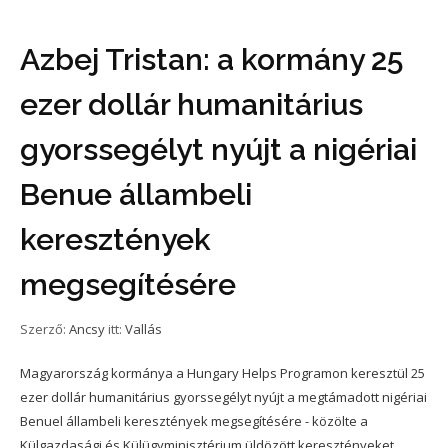
Azbej Tristan: a kormány 25
ezer dollár humanitárius
gyorssegélyt nyújt a nigériai
Benue állambeli
keresztények
megsegítésére
Szerző:
Ancsy
itt:
Vallás
Magyarország kormánya a Hungary Helps Programon keresztül 25
ezer dollár humanitárius gyorssegélyt nyújt a megtámadott nigériai
Benuel állambeli keresztények megsegítésére - közölte a
Külgazdasági és Külügyminisztérium üldözött keresztényeket