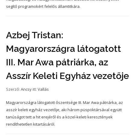
segítő programokért felelős államtitkára.
Azbej Tristan:
Magyarországra látogatott
III. Mar Awa pátriárka, az
Asszír Keleti Egyház vezetője
Szerző:
Ancsy
itt:
Vallás
Magyarországra látogatott őszentsége III. Mar Awa pátriárka, az
asszír keleti egyház vezetője, aki három püspöktársával együtt
tanúságot tett a hit erejéről és a közel-keleti keresztények
rendíthetetlen kitartásáról.