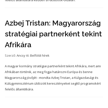
felelős államtitkára kedden a Facebook-oldalán.
Azbej Tristan: Magyarország
stratégiai partnerként tekint
Afrikára
Szerző:
Ancsy
itt:
Belföldi hírek
A magyar kormány stratégiai partnerként tekint Afrikára, mert ami
Afrikában történik, az meg fogja határozni Európa és benne
Magyarország jövőjét - mondta Azbej Tristan, a Külgazdasági és
Külügyminisztérium üldözött keresztényeket segítő programokért
felelős államtitkára.