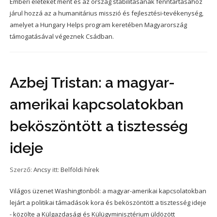
Emberi életeket ment és az ország stabilitásának fenntartásához
járul hozzá az a humanitárius misszió és fejlesztési-tevékenység,
amelyet a Hungary Helps program keretében Magyarország
támogatásával végeznek Csádban.
Azbej Tristan: a magyar-
amerikai kapcsolatokban
beköszöntött a tisztesség
ideje
Szerző:
Ancsy
itt:
Belföldi hírek
Világos üzenet Washingtonból: a magyar-amerikai kapcsolatokban
lejárt a politikai támadások kora és beköszöntött a tisztesség ideje
- közölte a Külgazdasági és Külügyminisztérium üldözött