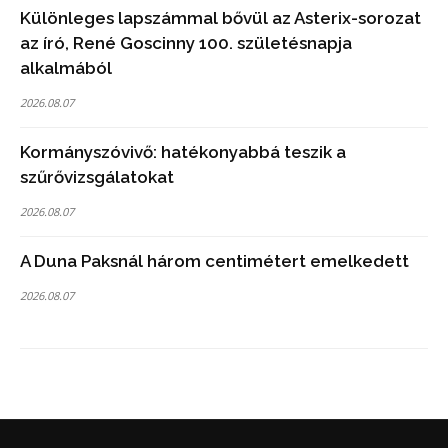
Különleges lapszámmal bővül az Asterix-sorozat
az író, René Goscinny 100. születésnapja
alkalmából
2026.08.07
Kormányszóvivő: hatékonyabbá teszik a
szűrővizsgálatokat
2026.08.07
A Duna Paksnál három centimétert emelkedett
2026.08.07