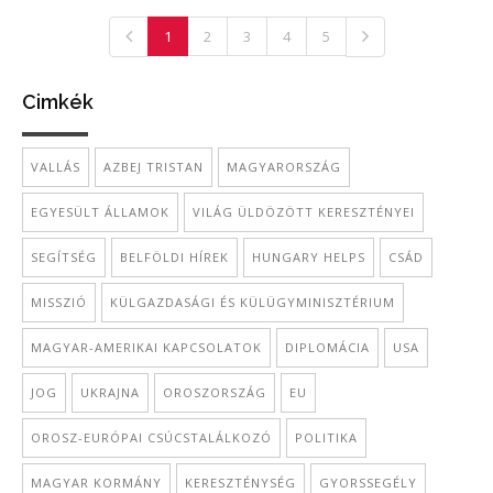
1
2
3
4
5
Cimkék
VALLÁS
AZBEJ TRISTAN
MAGYARORSZÁG
EGYESÜLT ÁLLAMOK
VILÁG ÜLDÖZÖTT KERESZTÉNYEI
SEGÍTSÉG
BELFÖLDI HÍREK
HUNGARY HELPS
CSÁD
MISSZIÓ
KÜLGAZDASÁGI ÉS KÜLÜGYMINISZTÉRIUM
MAGYAR-AMERIKAI KAPCSOLATOK
DIPLOMÁCIA
USA
JOG
UKRAJNA
OROSZORSZÁG
EU
OROSZ-EURÓPAI CSÚCSTALÁLKOZÓ
POLITIKA
MAGYAR KORMÁNY
KERESZTÉNYSÉG
GYORSSEGÉLY