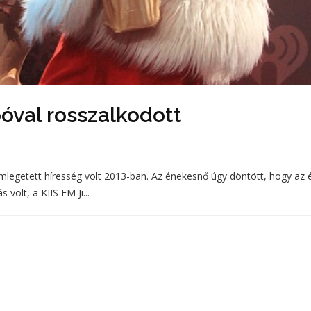
póval rosszalkodott
mlegetett híresség volt 2013-ban. Az énekesnő úgy döntött, hogy az 
volt, a KIIS FM Ji...