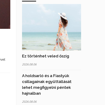
Ez történhet veled őszig
évet
2026.08.06
A holdsarló és a Fiastyúk
csillagainak együttállását
lehet megfigyelni péntek
hajnalban
2026.08.06