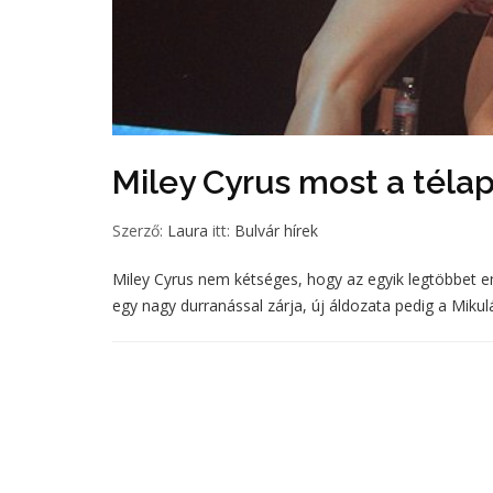
Miley Cyrus most a téla
Szerző:
Laura
itt:
Bulvár hírek
Miley Cyrus nem kétséges, hogy az egyik legtöbbet e
egy nagy durranással zárja, új áldozata pedig a Mikulás 