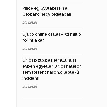
Pince ég Gyulakeszin a
Csobánc hegy oldalában
2026.08.06
Újabb online csalás – 32 millió
forint a kár
2026.08.06
Uniós biztos: az elmúlt húsz
évben egyetlen uniós határon
sem történt hasonló léptékű
incidens
2026.08.06