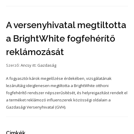
A versenyhivatal megtiltotta
a BrightWhite fogfehérítő
reklámozását
Szerző:
Ancsy
itt:
Gazdaság
A fogyasztói károk megelőzése érdekében, vizsgálatának
lezárultáig ideiglenesen megtiltotta a BrightWhite otthoni
fogfehérítő rendszer népszerűsítését, és helyreigazítást rendelt el
a terméket reklámozó influenszerek közösségi oldalain a
Gazdasági Versenyhivatal (GVH).
Cimkék