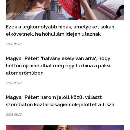
Ezek a legkomolyabb hibák, amelyeket sokan
elkövetnek, ha hőhullám idején utaznak
2026.08.07
Magyar Péter: "halvány esély van arra", hogy
hétfőn újraindulhat még egy turbina a paksi
atomerőműben
2026.08.07
Magyar Péter: három jelölt közül választ
szombaton köztársaságielnök-jelöltet a Tisza
2026.08.07