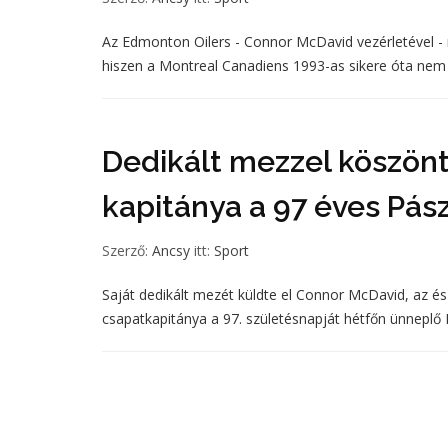
Az Edmonton Oilers - Connor McDavid vezérletével - 
hiszen a Montreal Canadiens 1993-as sikere óta nem 
Dedikált mezzel köszönt
kapitánya a 97 éves Pás
Szerző:
Ancsy
itt:
Sport
Saját dedikált mezét küldte el Connor McDavid, az é
csapatkapitánya a 97. születésnapját hétfőn ünneplő