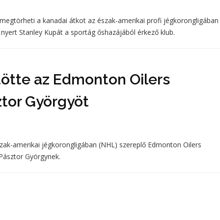
megtörheti a kanadai átkot az észak-amerikai profi jégkorongligában
nyert Stanley Kupát a sportág őshazájából érkező klub.
ötte az Edmonton Oilers
ztor Györgyöt
szak-amerikai jégkorongligában (NHL) szereplő Edmonton Oilers
 Pásztor Györgynek.