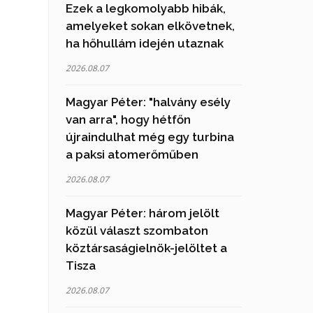
Ezek a legkomolyabb hibák,
amelyeket sokan elkövetnek,
ha hőhullám idején utaznak
2026.08.07
Magyar Péter: "halvány esély
van arra", hogy hétfőn
újraindulhat még egy turbina
a paksi atomerőműben
2026.08.07
Magyar Péter: három jelölt
közül választ szombaton
köztársaságielnök-jelöltet a
Tisza
2026.08.07