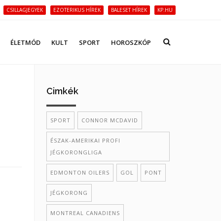
CSILLAGJEGYEK
EZOTERIKUS HÍREK
BALESET HÍREK
KP.HU
ÉLETMÓD
KULT
SPORT
HOROSZKÓP
Cimkék
SPORT
CONNOR MCDAVID
ÉSZAK-AMERIKAI PROFI
JÉGKORONGLIGA
EDMONTON OILERS
GOL
PONT
JÉGKORONG
MONTREAL CANADIENS