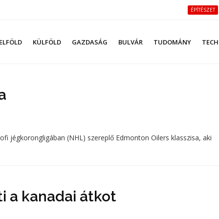
ÉPÍTÉSZET
ELFÖLD
KÜLFÖLD
GAZDASÁG
BULVÁR
TUDOMÁNY
TECH
a
ofi jégkorongligában (NHL) szereplő Edmonton Oilers klasszisa, aki
 a kanadai átkot