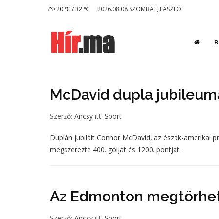
20 ℃ / 32 ℃
2026.08.08 SZOMBAT, LÁSZLÓ
B
McDavid dupla jubileum
Szerző:
Ancsy
itt:
Sport
Duplán jubilált Connor McDavid, az észak-amerikai pr
megszerezte 400. gólját és 1200. pontját.
Az Edmonton megtörheti
Szerző:
Ancsy
itt:
Sport