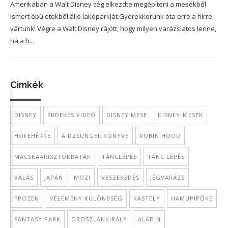
Amerikában a Walt Disney cég elkezdte megépíteni a mesékből
ismert épületekből álló lakóparkját.Gyerekkorunk óta erre a hírre
vártunk! Végre a Walt Disney rájött, hogy milyen varázslatos lenne,
ha a h...
Cimkék
DISNEY
ÉRDEKES VIDEÓ
DISNEY MESE
DISNEY-MESÉK
HÓFEHÉRKE
A DZSUNGEL KÖNYVE
ROBIN HOOD
MACSKAARISZTOKRATÁK
TÁNCLÉPÉS
TÁNC LÉPÉS
VÁLÁS
JAPÁN
MOZI
VESZEKEDÉS
JÉGVARÁZS
FROZEN
VÉLEMÉNY KÜLÖNBSÉG
KASTÉLY
HAMUPIPŐKE
FANTASY PARK
OROSZLÁNKIRÁLY
ALADIN