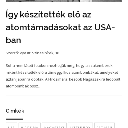
Így készítették elő az
atomtámadásokat az USA-
ban
Szerző:
Vya
itt:
Színes hírek
,
18+
Soha nem látott fotókon nézhetjük meg, hogy a szakemberek
miként készítették elő a tömeggyilkos atombombákat, amelyeket
aztán Japánra dobtak. A Hirosimára, később Nagaszakira ledobált
atombombák össz...
Cimkék
USA
HIROSIMA
NAGASZAKI
LITTLE BOY
FAT MAN