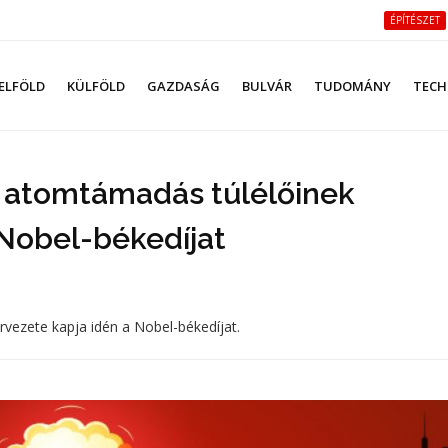
ÉPÍTÉSZET
ELFÖLD
KÜLFÖLD
GAZDASÁG
BULVÁR
TUDOMÁNY
TECH
i atomtámadás túlélőinek
 Nobel-békedíjat
rvezete kapja idén a Nobel-békedíjat.