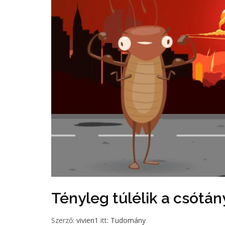
Tényleg túlélik a csótá
Szerző:
vivien1
itt:
Tudomány