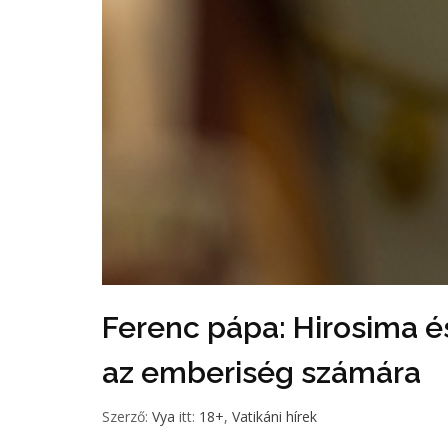
Ferenc pápa: Hirosima é
az emberiség számára
Szerző:
Vya
itt:
18+
,
Vatikáni hírek