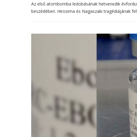
Az első atombomba ledobásának hetvenedik évfordul
beszédében. Hirosima és Nagaszaki tragédiájának feli