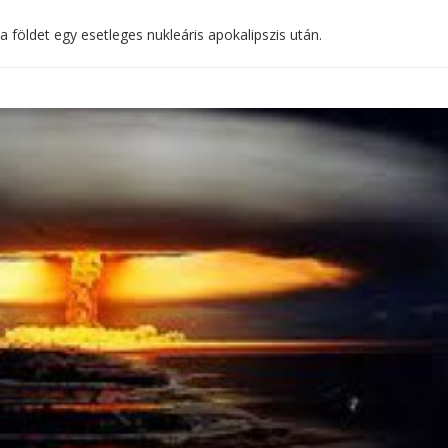
 földet egy esetleges nukleáris apokalipszis után.