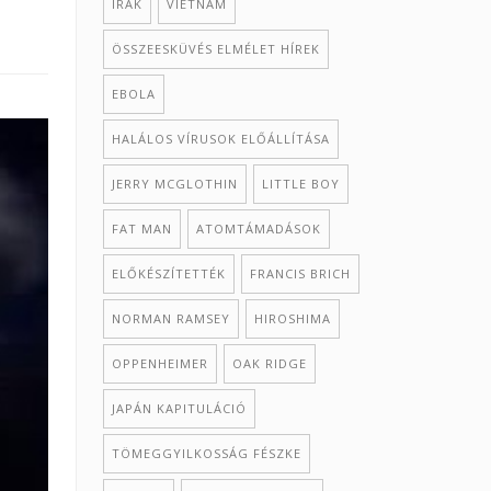
IRAK
VIETNÁM
ÖSSZEESKÜVÉS ELMÉLET HÍREK
EBOLA
HALÁLOS VÍRUSOK ELŐÁLLÍTÁSA
JERRY MCGLOTHIN
LITTLE BOY
FAT MAN
ATOMTÁMADÁSOK
ELŐKÉSZÍTETTÉK
FRANCIS BRICH
NORMAN RAMSEY
HIROSHIMA
OPPENHEIMER
OAK RIDGE
JAPÁN KAPITULÁCIÓ
TÖMEGGYILKOSSÁG FÉSZKE