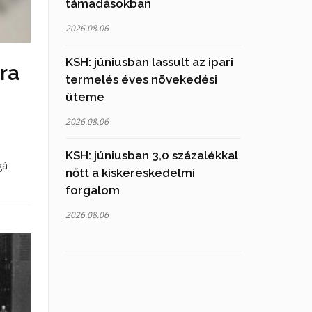
támadásokban
2026.08.06
KSH: júniusban lassult az ipari
ra
termelés éves növekedési
üteme
2026.08.06
KSH: júniusban 3,0 százalékkal
gá
nőtt a kiskereskedelmi
forgalom
2026.08.06