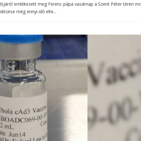
ójáról emlékezett meg Ferenc pápa vasárnap a Szent Péter téren m
dézése még ennyi idő elte...