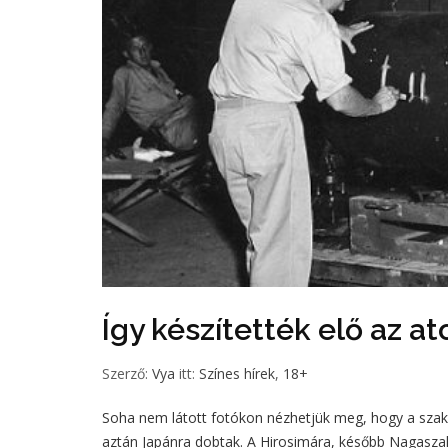
Így készítették elő az
Szerző:
Vya
itt:
Színes hírek
,
18+
Soha nem látott fotókon nézhetjük meg, hogy a sza
aztán Japánra dobtak. A Hirosimára, később Nagasza