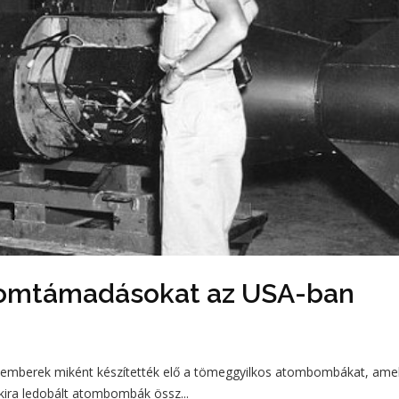
 atomtámadásokat az USA-ban
kemberek miként készítették elő a tömeggyilkos atombombákat, ame
kira ledobált atombombák össz...