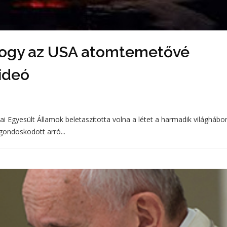
 hogy az USA atomtemetővé
videó
kai Egyesült Államok beletaszította volna a létet a harmadik világhábo
gondoskodott arró...