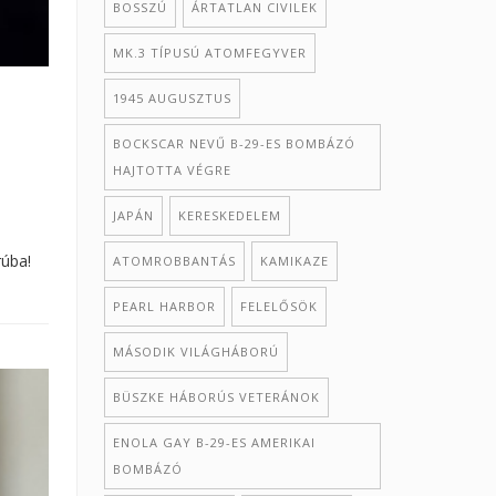
BOSSZÚ
ÁRTATLAN CIVILEK
MK.3 TÍPUSÚ ATOMFEGYVER
1945 AUGUSZTUS
BOCKSCAR NEVŰ B-29-ES BOMBÁZÓ
HAJTOTTA VÉGRE
JAPÁN
KERESKEDELEM
rúba!
ATOMROBBANTÁS
KAMIKAZE
PEARL HARBOR
FELELŐSÖK
MÁSODIK VILÁGHÁBORÚ
BÜSZKE HÁBORÚS VETERÁNOK
ENOLA GAY B-29-ES AMERIKAI
BOMBÁZÓ