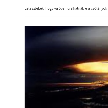
Letesztelték, hogy valóban uralhatnák-e a csótányok a