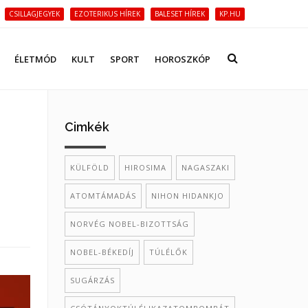
CSILLAGJEGYEK
EZOTERIKUS HÍREK
BALESET HÍREK
KP.HU
ÉLETMÓD
KULT
SPORT
HOROSZKÓP
Cimkék
KÜLFÖLD
HIROSIMA
NAGASZAKI
ATOMTÁMADÁS
NIHON HIDANKJO
NORVÉG NOBEL-BIZOTTSÁG
NOBEL-BÉKEDÍJ
TÚLÉLŐK
SUGÁRZÁS