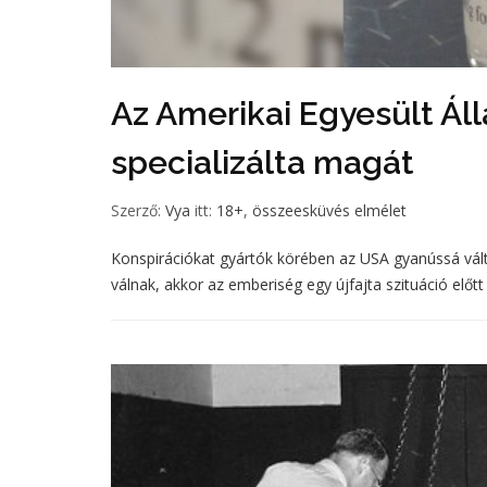
Az Amerikai Egyesült Áll
specializálta magát
Szerző:
Vya
itt:
18+
,
összeesküvés elmélet
Konspirációkat gyártók körében az USA gyanússá vált 
válnak, akkor az emberiség egy újfajta szituáció előtt á