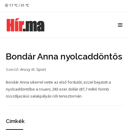
17 ℃ / 31 ℃
Bondár Anna nyolcaddöntős
Szerző:
Ancsy
itt:
Sport
Bondár Anna sikerrel vette az első fordulót, ezzel bejutott a
nyolcaddöntőbe a roueni, 283 ezer dollár (87,7 millió forint)
összdíjazású salakpályás női tenisztornán.
Cimkék