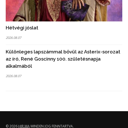
Hétvégi jóslat
2026.08.07
Különleges lapszámmal bővül az Asterix-sorozat
az író, René Goscinny 100. születésnapja
alkalmából
2026.08.07
© 2026
HIR.MA
MINDEN JOG FENNTARTVA.