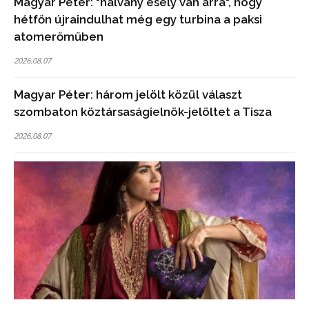
Magyar Péter: "halvány esély van arra", hogy
hétfőn újraindulhat még egy turbina a paksi
atomerőműben
2026.08.07
Magyar Péter: három jelölt közül választ
szombaton köztársaságielnök-jelöltet a Tisza
2026.08.07