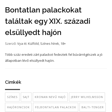
Bontatlan palackokat
találtak egy XIX. századi
elsüllyedt hajón
Szerző:
Vya
itt:
Külföld
,
Színes hírek
,
18+
Több száz eredeti zárt palackot fedeztek fel búvárrégészek a jó
állapotban lévő elsüllyedt hajón.
Cimkék
SZÍNES
SAJT
KRONAN NEVŰ HAJÓ
JERRY WILHELMSSON
HAJÓRONCSOK
FELBONTATLAN PALACKOK
BALTI-TENGER