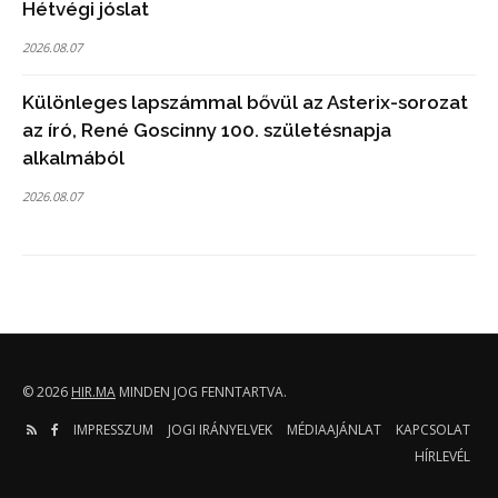
Hétvégi jóslat
2026.08.07
Különleges lapszámmal bővül az Asterix-sorozat
az író, René Goscinny 100. születésnapja
alkalmából
2026.08.07
© 2026
HIR.MA
MINDEN JOG FENNTARTVA.
IMPRESSZUM
JOGI IRÁNYELVEK
MÉDIAAJÁNLAT
KAPCSOLAT
HÍRLEVÉL