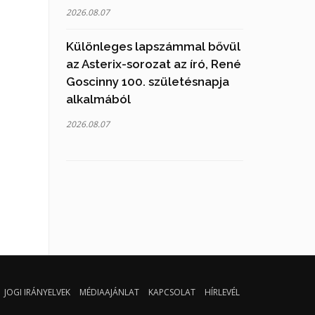
2026.08.07
Különleges lapszámmal bővül
az Asterix-sorozat az író, René
Goscinny 100. születésnapja
alkalmából
2026.08.07
JOGI IRÁNYELVEK
MÉDIAAJÁNLAT
KAPCSOLAT
HÍRLEVÉL