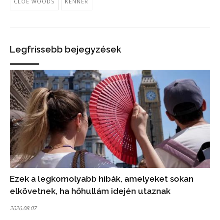
CLOE WOODS
KENNER
Legfrissebb bejegyzések
Ezek a legkomolyabb hibák, amelyeket sokan
elkövetnek, ha hőhullám idején utaznak
2026.08.07