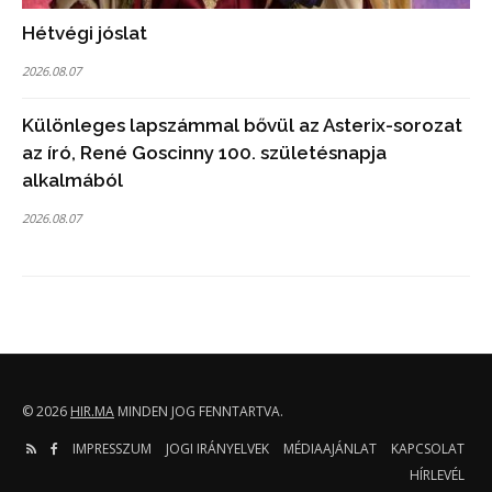
Hétvégi jóslat
2026.08.07
Különleges lapszámmal bővül az Asterix-sorozat
az író, René Goscinny 100. születésnapja
alkalmából
2026.08.07
© 2026
HIR.MA
MINDEN JOG FENNTARTVA.
IMPRESSZUM
JOGI IRÁNYELVEK
MÉDIAAJÁNLAT
KAPCSOLAT
HÍRLEVÉL