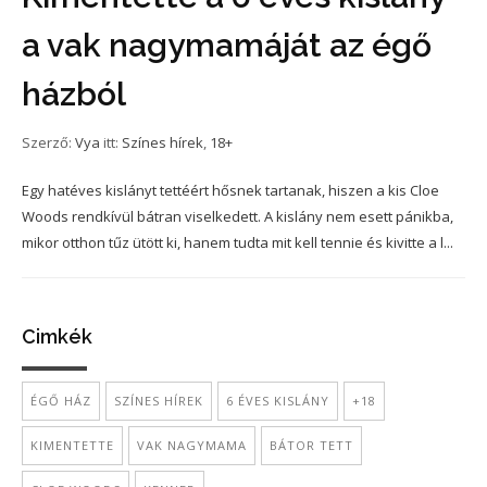
a vak nagymamáját az égő
házból
Szerző:
Vya
itt:
Színes hírek
,
18+
Egy hatéves kislányt tettéért hősnek tartanak, hiszen a kis Cloe
Woods rendkívül bátran viselkedett. A kislány nem esett pánikba,
mikor otthon tűz ütött ki, hanem tudta mit kell tennie és kivitte a l...
Cimkék
ÉGŐ HÁZ
SZÍNES HÍREK
6 ÉVES KISLÁNY
+18
KIMENTETTE
VAK NAGYMAMA
BÁTOR TETT